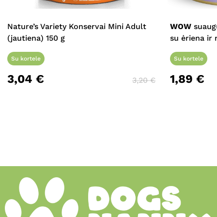
Nature’s Variety Konservai Mini Adult
WOW
suaugu
(jautiena) 150 g
su ėriena ir
Su kortele
Su kortele
3,04
€
1,89
€
3,20
€