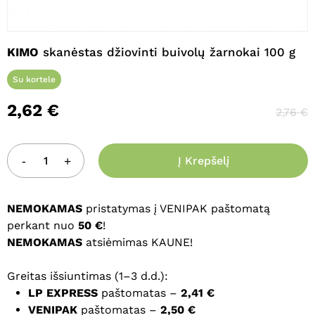
Pavadinimas
*
KIMO
skanėstas džiovinti buivolų žarnokai 100 g
Su kortele
El. paštas
*
2,62
€
2,76
€
Noriu savo interneto naršyklėje
Į Krepšelį
išsaugoti vardą, el. pašto adresą ir
interneto puslapį, kad jų nebereiktų
įvesti iš naujo, kai kitą kartą vėl norėsiu
NEMOKAMAS
pristatymas į VENIPAK paštomatą
parašyti komentarą.
perkant nuo
50 €
!
NEMOKAMAS
atsiėmimas KAUNE!
Greitas išsiuntimas (1–3 d.d.):
LP EXPRESS
paštomatas –
2,41 €
VENIPAK
paštomatas –
2,50 €