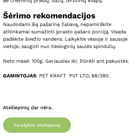
Be cheminių priedų, dažų, dirbtinių kvapų.
Šėrimo rekomendacijos
Naudodami šią pašarinę žaliavą, nepamirškite
atitinkamai sumažinti įprasto pašaro porciją. Visada
padėkite šviežio vandens. Laikykite vėsioje ir sausoje
vietoje, saugoti nuo tiesioginių saulės spindulių.
Neto masė: 100g. Geriausias iki: žiūrėti ant pakuotės.
GAMINTOJAS
: PET KRAFT PVT LTD, 88/390.
Krepšelyje nėra produktų.
Eiti Į Parduotuvę
Atsiliepimų dar nėra.
Parašykite Atsiliepimą