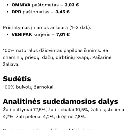
OMNIVA
paštomatas –
3,03 €
DPD
paštomatas –
3,45 €
Pristatymas į namus ar biurą (1–3 d.d.):
VENIPAK
kurjeris –
7,01 €
100% natūralus džiovintas papildas šunims. Be
cheminių priedų, dažų, dirbtinių kvapų. Pašarinė
žaliava.
Sudėtis
100% buivolų žarnokai.
Analitinės sudedamosios dalys
Žali baltymai 77,5%, žali riebalai 10,5%, žalia ląsteliena
4,7%, žali pelenai 4,2%, drėgmė 7,8%.