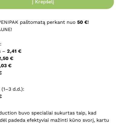
Į Krepšelį
ršyklėje išsaugoti vardą, el. pašto adresą ir interneto
įvesti iš naujo, kai kitą kartą vėl norėsiu parašyti
 VENIPAK paštomatą perkant nuo
50 €
!
AUNE!
:
s –
2,41 €
2,50 €
,03 €
€
(1–3 d.d.):
€
uction buvo specialiai sukurtas taip, kad
odėl padeda efektyviai mažinti kūno svorį, kartu