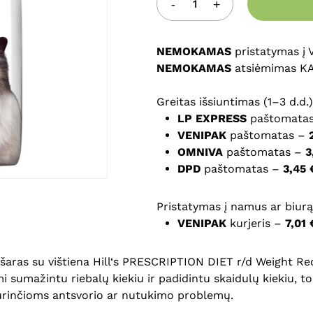
Noriu savo interneto na
puslapį, kad jų nebereiktų 
NEMOKAMAS
komentarą.
pristatymas į
NEMOKAMAS
atsiėmimas K
Greitas išsiuntimas (1–3 d.d.)
LP EXPRESS
paštomata
VENIPAK
paštomatas –
OMNIVA
paštomatas –
3
DPD
paštomatas –
3,45 
Pristatymas į namus ar biurą 
VENIPAK
kurjeris –
7,01 
šaras su vištiena Hill‘s PRESCRIPTION DIET r/d Weight Red
mi sumažintu riebalų kiekiu ir padidintu skaidulų kiekiu, t
turinčioms antsvorio ar nutukimo problemų.