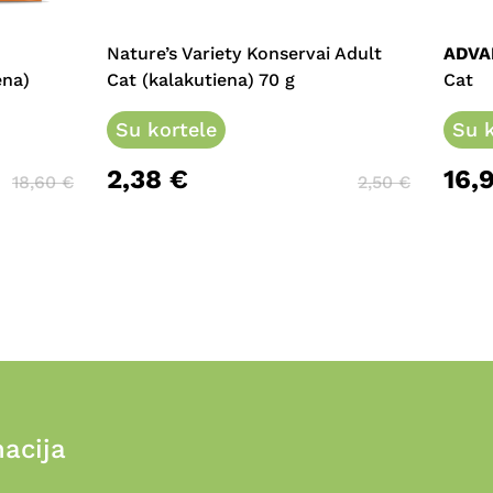
has
multi
Nature’s Variety Konservai Adult
ADVA
varia
ena)
Cat (kalakutiena) 70 g
Cat
The
Su kortele
opti
Su k
may
2,38
€
16,
be
18,60
€
2,50
€
chos
on
the
prod
page
acija