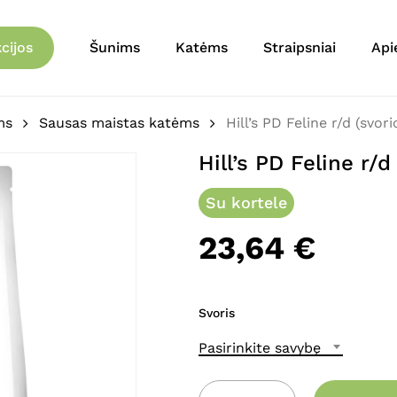
Krepšelis
Būkite pirmas aprašęs “
cijos
Šunims
Katėms
Straipsniai
Api
El. pašto adresas nebu
Jūsų įvertinimas
*
ms
Sausas maistas katėms
Hill’s PD Feline r/d (svor
Hill’s PD Feline r/
Jūsų atsiliepimas
*
Su kortele
23,64
€
Svoris
Pavadinimas
*
Pasirinkite savybę