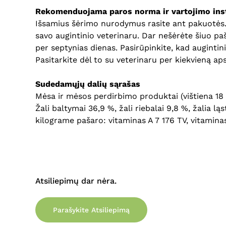
Rekomenduojama paros norma ir vartojimo inst
Išsamius šėrimo nurodymus rasite ant pakuotės. Pa
savo augintinio veterinaru. Dar nešėrėte šiuo paš
per septynias dienas. Pasirūpinkite, kad augintin
Pasitarkite dėl to su veterinaru per kiekvieną ap
Sudedamųjų dalių sąrašas
Mėsa ir mėsos perdirbimo produktai (vištiena 18 %
Žali baltymai 36,9 %, žali riebalai 9,8 %, žalia lą
kilograme pašaro: vitaminas A 7 176 TV, vitamina
Atsiliepimų dar nėra.
Parašykite Atsiliepimą