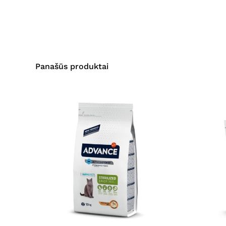
Panašūs produktai
This
This
product
product