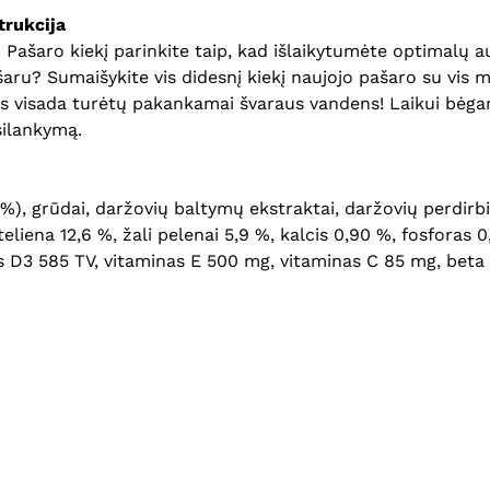
rukcija
šaro kiekį parinkite taip, kad išlaikytumėte optimalų augi
aru? Sumaišykite vis didesnį kiekį naujojo pašaro su vis m
is visada turėtų pakankamai švaraus vandens! Laikui bėgant
silankymą.
), grūdai, daržovių baltymų ekstraktai, daržovių perdirbimo
steliena 12,6 %, žali pelenai 5,9 %, kalcis 0,90 %, fosforas 
s D3 585 TV, vitaminas E 500 mg, vitaminas C 85 mg, beta 