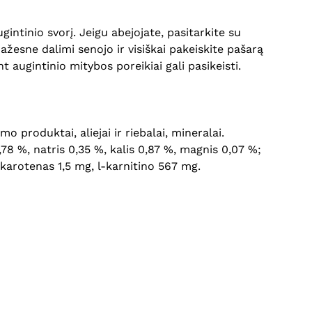
ntinio svorį. Jeigu abejojate, pasitarkite su
ažesne dalimi senojo ir visiškai pakeiskite pašarą
 augintinio mitybos poreikiai gali pasikeisti.
 produktai, aliejai ir riebalai, mineralai.
0,78 %, natris 0,35 %, kalis 0,87 %, magnis 0,07 %;
karotenas 1,5 mg, l-karnitino 567 mg.
Krepšelyje nėra produktų.
Eiti Į Parduotuvę