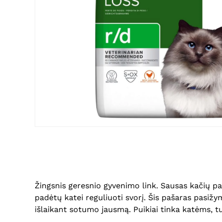
Žingsnis geresnio gyvenimo link. Sausas kačių pa
padėtų katei reguliuoti svorį. Šis pašaras pasižy
išlaikant sotumo jausmą. Puikiai tinka katėms, 