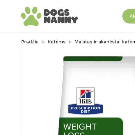
Skip
to
Ak
main
content
Pradžia
Katėms
Maistas ir skanėstai katė