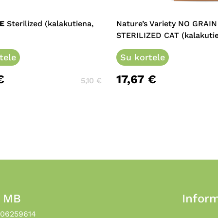
has
e
multiple
E
Sterilized (kalakutiena,
Nature’s Variety NO GRAIN
.
variants.
STERILIZED CAT (kalakuti
The
tele
options
Su kortele
may
€
17,67
€
be
5,10
€
chosen
on
the
product
page
, MB
Inform
306259614