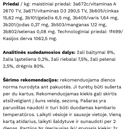
Priedai
/ kg: maistiniai priedai: 3a672c/vitaminas A
2670 TV, 3a671/vitaminas D3 290,5 TV, 3b605/cinkas
15,62 mg, 3b101/geležis 6,5 mg, 3b405/varis 1,64 mg,
3b201/jodas 0,37 mg, 3b503/manganas 1,12 mg,
3b802/selenas 0,08 mg. Technologiniai priedai: 1f499/
Kasijos derva 1062,5 mg.
Analitinės sudedamosios dalys:
žali baltymai 9%,
žalia ląsteliena 0,2%, žali riebalai 7,5%, žali pelenai
2,5%, drėgnis 80%.
Šėrimo rekomendacijos:
rekomenduojama dienos
norma nurodyta ant pakuotės. Ji turėtų būti sušerta
per du kartus. Rekomenduojamas kiekis gali skirtis
atsižvelgiant į šuns veislę, sezoną. Pašaras yra
paruoštas naudoti ir turi būti duodamas kambario
temperatūros. Laikyti vėsioje ir sausoje vietoje. Vieną
Krepšelyje nėra produktų.
kartą atidarius, laikyti šaldytuve ir sunaudoti per 2
dienas. Partijos Nr./geriausias iki/ grynasis kiekis: žr.