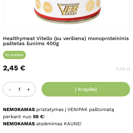
Pavadinimas
*
Healthymeat Vitello (su veršiena) monoproteininis
paštetas šunims 400g
El. paštas
*
Su kortele
2,45
€
2,58
€
Noriu savo interneto naršyklėje
išsaugoti vardą, el. pašto adresą ir
interneto puslapį, kad jų nebereiktų
Į Krepšelį
įvesti iš naujo, kai kitą kartą vėl norėsiu
parašyti komentarą.
NEMOKAMAS
pristatymas į VENIPAK paštomatą
perkant nuo
50 €
!
NEMOKAMAS
atsiėmimas KAUNE!