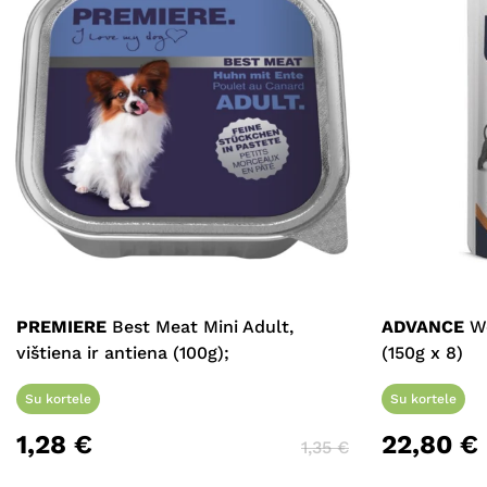
PREMIERE
Best Meat Mini Adult,
ADVANCE
We
vištiena ir antiena (100g);
(150g x 8)
Su kortele
Su kortele
1,28
€
22,80
€
1,35
€