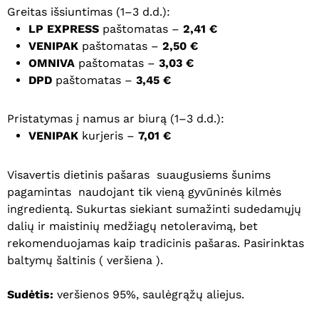
Greitas išsiuntimas (1–3 d.d.):
LP EXPRESS
paštomatas –
2,41 €
VENIPAK
paštomatas –
2,50 €
OMNIVA
paštomatas –
3,03 €
DPD
paštomatas –
3,45 €
Pristatymas į namus ar biurą (1–3 d.d.):
VENIPAK
kurjeris –
7,01 €
Visavertis dietinis pašaras suaugusiems šunims
pagamintas naudojant tik vieną gyvūninės kilmės
ingredientą. Sukurtas siekiant sumažinti sudedamųjų
dalių ir maistinių medžiagų netoleravimą, bet
rekomenduojamas kaip tradicinis pašaras. Pasirinktas
baltymų šaltinis ( veršiena ).
Sudėtis:
veršienos 95%, saulėgrąžų aliejus.