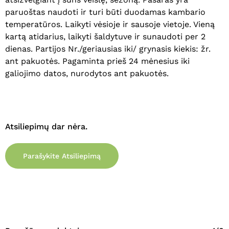
Krepšelyje nėra produktų.
paruoštas naudoti ir turi būti duodamas kambario
temperatūros. Laikyti vėsioje ir sausoje vietoje. Vieną
Eiti Į Parduotuvę
kartą atidarius, laikyti šaldytuve ir sunaudoti per 2
dienas. Partijos Nr./geriausias iki/ grynasis kiekis: žr.
ant pakuotės. Pagaminta prieš 24 mėnesius iki
galiojimo datos, nurodytos ant pakuotės.
Atsiliepimų dar nėra.
Parašykite Atsiliepimą