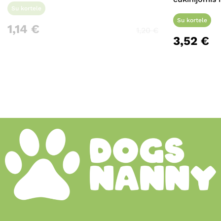
Su kortele
Su kortele
1,14
€
1,20
€
3,52
€