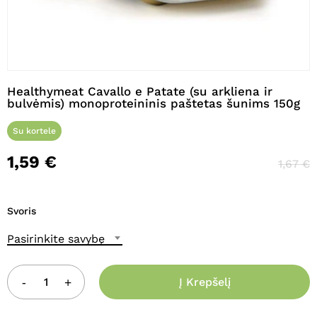
Pavadinimas
*
Healthymeat Cavallo e Patate (su arkliena ir
bulvėmis) monoproteininis paštetas šunims 150g
El. paštas
*
Su kortele
1,59
€
1,67
€
Noriu savo interneto naršyklėje
išsaugoti vardą, el. pašto adresą ir
Svoris
interneto puslapį, kad jų nebereiktų
įvesti iš naujo, kai kitą kartą vėl norėsiu
Pasirinkite savybę
parašyti komentarą.
Į Krepšelį