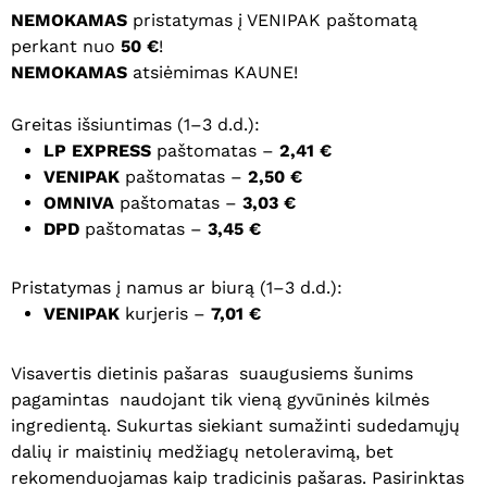
NEMOKAMAS
pristatymas į VENIPAK paštomatą
perkant nuo
50 €
!
NEMOKAMAS
atsiėmimas KAUNE!
Greitas išsiuntimas (1–3 d.d.):
LP EXPRESS
paštomatas –
2,41 €
VENIPAK
paštomatas –
2,50 €
OMNIVA
paštomatas –
3,03 €
DPD
paštomatas –
3,45 €
Pristatymas į namus ar biurą (1–3 d.d.):
VENIPAK
kurjeris –
7,01 €
Visavertis dietinis pašaras suaugusiems šunims
pagamintas naudojant tik vieną gyvūninės kilmės
ingredientą. Sukurtas siekiant sumažinti sudedamųjų
dalių ir maistinių medžiagų netoleravimą, bet
rekomenduojamas kaip tradicinis pašaras. Pasirinktas