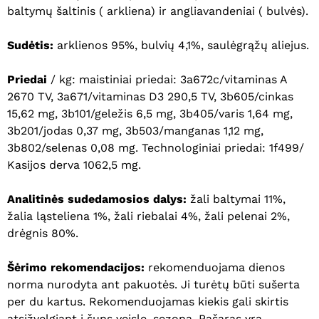
baltymų šaltinis ( arkliena) ir angliavandeniai ( bulvės).
Sudėtis:
arklienos 95%, bulvių 4,1%, saulėgrąžų aliejus.
Priedai
/ kg: maistiniai priedai: 3a672c/vitaminas A
2670 TV, 3a671/vitaminas D3 290,5 TV, 3b605/cinkas
15,62 mg, 3b101/geležis 6,5 mg, 3b405/varis 1,64 mg,
3b201/jodas 0,37 mg, 3b503/manganas 1,12 mg,
3b802/selenas 0,08 mg. Technologiniai priedai: 1f499/
Kasijos derva 1062,5 mg.
Analitinės sudedamosios dalys:
žali baltymai 11%,
žalia ląsteliena 1%, žali riebalai 4%, žali pelenai 2%,
drėgnis 80%.
Šėrimo rekomendacijos:
rekomenduojama dienos
norma nurodyta ant pakuotės. Ji turėtų būti sušerta
per du kartus. Rekomenduojamas kiekis gali skirtis
atsižvelgiant į šuns veislę, sezoną. Pašaras yra