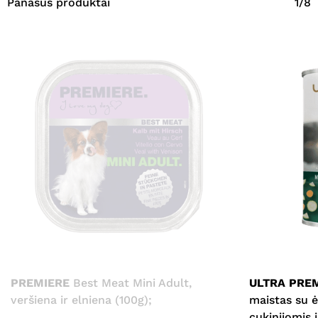
Panašūs produktai
1/8
PREMIERE
Best Meat Mini Adult,
ULTRA PRE
veršiena ir elniena (100g);
maistas su 
cukinijomis 