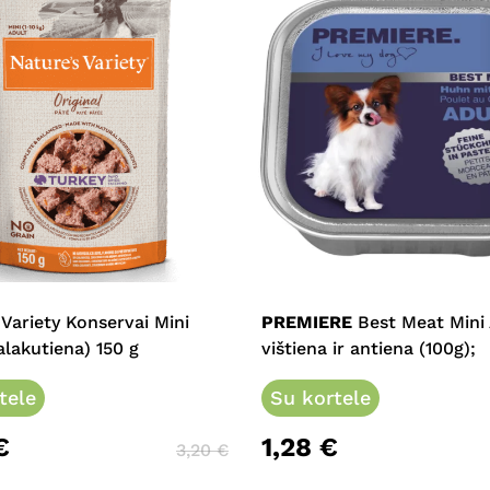
 Variety Konservai Mini
PREMIERE
Best Meat Mini 
alakutiena) 150 g
vištiena ir antiena (100g);
tele
Su kortele
€
1,28
€
3,20
€