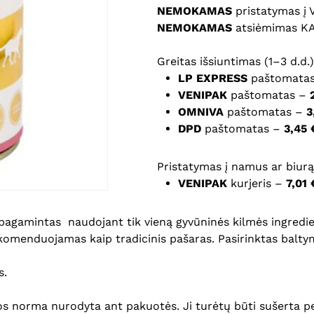
NEMOKAMAS
pristatymas į
NEMOKAMAS
atsiėmimas K
Noriu savo interneto na
puslapį, kad jų nebereiktų 
Greitas išsiuntimas (1–3 d.d.)
komentarą.
LP EXPRESS
paštomata
VENIPAK
paštomatas –
OMNIVA
paštomatas –
3
DPD
paštomatas –
3,45 
Pristatymas į namus ar biurą 
VENIPAK
kurjeris –
7,01 
 pagamintas naudojant tik vieną gyvūninės kilmės ingredi
menduojamas kaip tradicinis pašaras. Pasirinktas baltymų ša
s.
norma nurodyta ant pakuotės. Ji turėtų būti sušerta pe