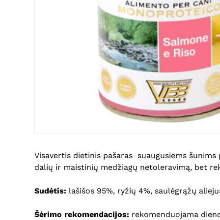
Visavertis dietinis pašaras suaugusiems šunims
dalių ir maistinių medžiagų netoleravimą, bet reko
Sudėtis:
lašišos 95%, ryžių 4%, saulėgrąžų alieju
Šėrimo rekomendacijos:
rekomenduojama dienos 