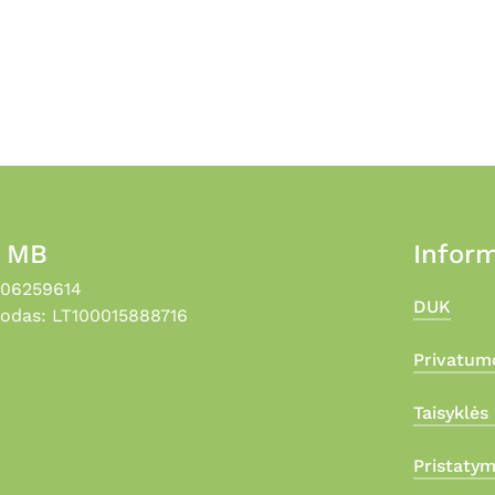
, MB
Inform
306259614
DUK
odas: LT100015888716
Privatumo
Taisyklės 
Pristaty