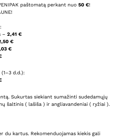
 VENIPAK paštomatą perkant nuo
50 €
!
AUNE!
ršyklėje išsaugoti vardą, el. pašto adresą ir interneto
įvesti iš naujo, kai kitą kartą vėl norėsiu parašyti
:
s –
2,41 €
2,50 €
,03 €
€
(1–3 d.d.):
€
entą. Sukurtas siekiant sumažinti sudedamųjų
ltinis ( lašiša ) ir angliavandeniai ( ryžiai ).
r du kartus. Rekomenduojamas kiekis gali