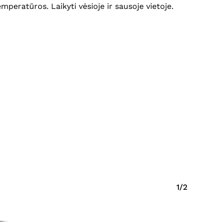
mperatūros. Laikyti vėsioje ir sausoje vietoje.
Krepšelyje nėra produktų.
Eiti Į Parduotuvę
1/2