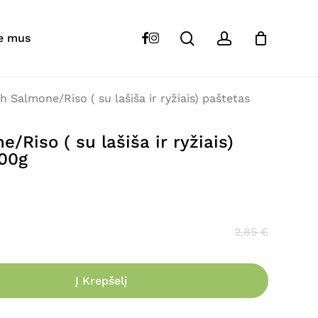
Close
Cart
search
account
Healthyfish Salmone/Riso ( su lašiša ir
facebook
instagram
e mus
s 400g”
s skelbiamas.
Būtini laukeliai pažymėti
*
h Salmone/Riso ( su lašiša ir ryžiais) paštetas
/Riso ( su lašiša ir ryžiais)
00g
2,85
€
Į Krepšelį
El. paštas
*