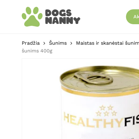
Skip
to
Ak
main
content
Pradžia
Šunims
Maistas ir skanėstai šuni
šunims 400g