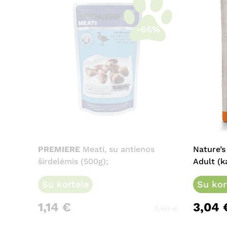
-66%
PREMIERE
Meati, su antienos
Nature’s
širdelėmis (500g);
Adult (k
Su kortele
Su kor
1,14
€
3,04
3,50
€