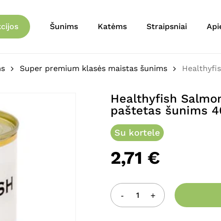
Krepšelis
Būkite pirmas aprašęs “
cijos
Šunims
Katėms
Straipsniai
Api
ryžiais) paštetas šunim
El. pašto adresas nebu
ms
Super premium klasės maistas šunims
Healthyfis
Jūsų įvertinimas
*
Healthyfish Salmone
paštetas šunims 4
Jūsų atsiliepimas
*
Su kortele
2,71
€
Pavadinimas
*