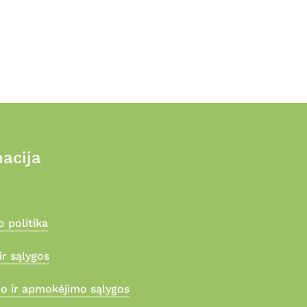
acija
 politika
ir sąlygos
mo ir apmokėjimo sąlygos