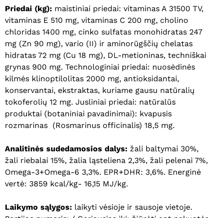
Priedai (kg):
maistiniai priedai: vitaminas A 31500 TV,
vitaminas E 510 mg, vitaminas C 200 mg, cholino
chloridas 1400 mg, cinko sulfatas monohidratas 247
mg (Zn 90 mg), vario (II) ir aminorūgščių chelatas
hidratas 72 mg (Cu 18 mg), DL-metioninas, techniškai
grynas 900 mg. Technologiniai priedai: nuosėdinės
kilmės klinoptilolitas 2000 mg, antioksidantai,
konservantai, ekstraktas, kuriame gausu natūralių
Krepšelyje nėra produktų.
tokoferolių 12 mg. Jusliniai priedai: natūralūs
produktai (botaniniai pavadinimai): kvapusis
Eiti Į Parduotuvę
rozmarinas (Rosmarinus officinalis) 18,5 mg.
Analitinės sudedamosios dalys:
žali baltymai 30%,
žali riebalai 15%, žalia ląsteliena 2,3%, žali pelenai 7%,
Omega-3+Omega-6 3,3%. EPR+DHR: 3,6%. Energinė
vertė: 3859 kcal/kg- 16,15 MJ/kg.
Laikymo sąlygos:
laikyti vėsioje ir sausoje vietoje.