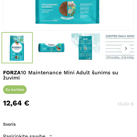
Pavadinimas
*
El. paštas
*
FORZA
10 Maintenance Mini Adult šunims su
Noriu savo interneto naršyklėje
žuvimi
išsaugoti vardą, el. pašto adresą ir
interneto puslapį, kad jų nebereiktų
Su kortele
įvesti iš naujo, kai kitą kartą vėl norėsiu
12,64
€
parašyti komentarą.
13,30
€
Svoris
Pasirinkite savybę