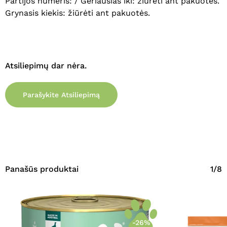
Partijos numeris: / Geriausias iki: žiūrėti ant pakuotės.
Grynasis kiekis: žiūrėti ant pakuotės.
Atsiliepimų dar nėra.
Parašykite Atsiliepimą
Panašūs produktai
1/8
-26%