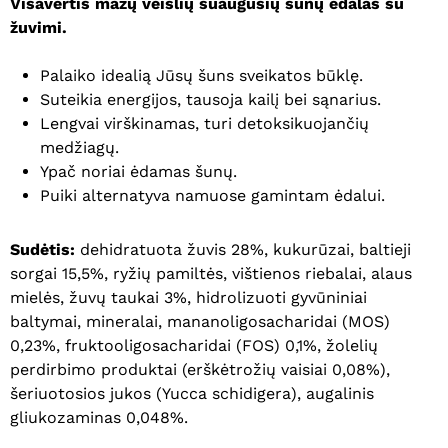
Visavertis mažų veislių suaugusių šunų ėdalas su
žuvimi.
Palaiko idealią Jūsų šuns sveikatos būklę.
Suteikia energijos, tausoja kailį bei sąnarius.
Lengvai virškinamas, turi detoksikuojančių
medžiagų.
Ypač noriai ėdamas šunų.
Puiki alternatyva namuose gamintam ėdalui.
Sudėtis:
dehidratuota žuvis 28%, kukurūzai, baltieji
sorgai 15,5%, ryžių pamiltės, vištienos riebalai, alaus
mielės, žuvų taukai 3%, hidrolizuoti gyvūniniai
baltymai, mineralai, mananoligosacharidai (MOS)
0,23%, fruktooligosacharidai (FOS) 0,1%, žolelių
perdirbimo produktai (erškėtrožių vaisiai 0,08%),
šeriuotosios jukos (Yucca schidigera), augalinis
gliukozaminas 0,048%.