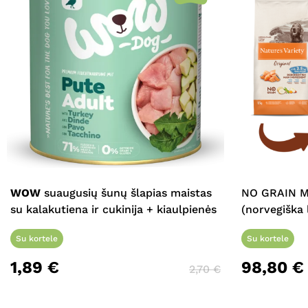
WOW
suaugusių šunų šlapias maistas
NO GRAIN M
su kalakutiena ir cukinija + kiaulpienės
(norvegiška 
Su kortele
Su kortele
1,89
€
98,80
€
2,70
€