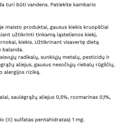
 turi būti vandens. Patiekite kambario
je maisto produktai, gausus kiekis kruopščiai
nt užtikrinti tinkamą ląstelienos kiekį,
rnokai, kiekis. Užtikrinant visavertę dietą
ė balanda.
isvųjų radikalų, sunkiųjų metalų, pesticidų ir
grąžų aliejus, gausus nesočiųjų riebalų rūgščių,
 alergijos riziką.
lai, saulėgrąžų aliejus 0,5%, rozmarinas 0,1%,
io (II) sulfatas pentahidratas) 1 mg.