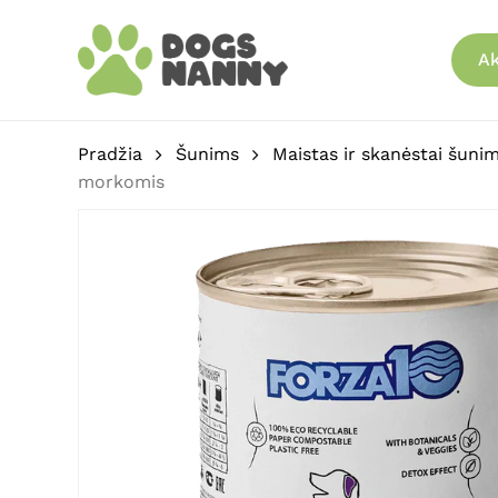
Skip
to
Ak
main
content
Pradžia
Šunims
Maistas ir skanėstai šuni
morkomis