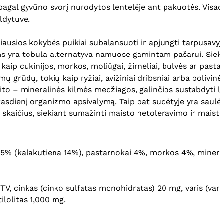
al gyvūno svorį nurodytos lentelėje ant pakuotės. Visada
aldytuve.
usios kokybės puikiai subalansuoti ir apjungti tarpusavy
 yra tobula alternatyva namuose gamintam pašarui. Siekia
aip cukinijos, morkos, moliūgai, žirneliai, bulvės ar pasta
ų grūdų, tokių kaip ryžiai, avižiniai dribsniai arba bolivin
to – mineralinės kilmės medžiagos, galinčios sustabdyti la
asdienį organizmo apsivalymą. Taip pat sudėtyje yra saulė
 skaičius, siekiant sumažinti maisto netoleravimo ir maisto
 65% (kalakutiena 14%), pastarnokai 4%, morkos 4%, minera
6 TV, cinkas (cinko sulfatas monohidratas) 20
mg, varis (var
ilolitas 1,000 mg.