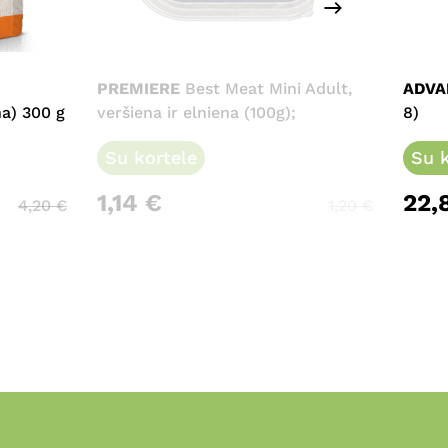
PREMIERE
Best Meat Mini Adult,
ADVA
a) 300 g
veršiena ir elniena (100g);
8)
Su kortele
Su k
1,14
€
22,
4,20
€
1,20
€