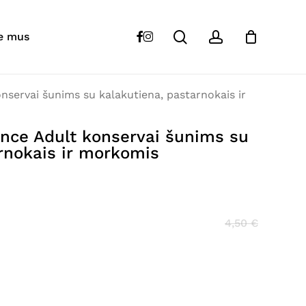
Close
Cart
search
account
“
FORZA
10 Maintenance Adult konservai
facebook
instagram
e mus
 pastarnokais ir morkomis”
s skelbiamas.
Būtini laukeliai pažymėti
*
servai šunims su kalakutiena, pastarnokais ir
nce Adult konservai šunims su
rnokais ir morkomis
4,50
€
El. paštas
*