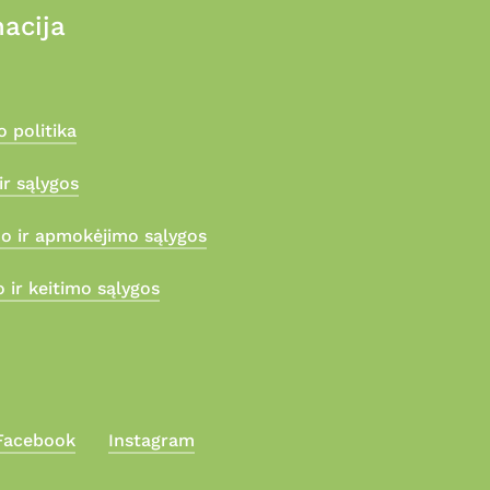
acija
 politika
ir sąlygos
mo ir apmokėjimo sąlygos
 ir keitimo sąlygos
Facebook
Instagram
0,00
€