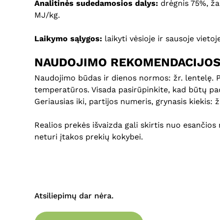
Analitinės sudedamosios dalys:
drėgnis 75%, žali
MJ/kg.
Laikymo sąlygos:
laikyti vėsioje ir sausoje vieto
NAUDOJIMO REKOMENDACIJO
Naudojimo būdas ir dienos normos: žr. lentelę. 
temperatūros. Visada pasirūpinkite, kad būtų padėt
Geriausias iki, partijos numeris, grynasis kiekis: 
Realios prekės išvaizda gali skirtis nuo esančios 
neturi įtakos prekių kokybei.
Atsiliepimų dar nėra.