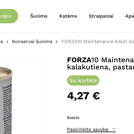
Krepšelis
Būkite pirmas aprašęs 
cijos
Šunims
Katėms
Straipsniai
Api
šunims su kalakutiena,
El. pašto adresas nebu
ms
Konservai šunims
FORZA10 Maintenance Adult kon
Jūsų įvertinimas
*
FORZA
10 Maintena
kalakutiena, pasta
Jūsų atsiliepimas
*
Su kortele
4,27
€
Svoris
Pavadinimas
*
Pasirinkite savybę