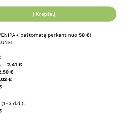
Į Krepšelį
ršyklėje išsaugoti vardą, el. pašto adresą ir interneto
įvesti iš naujo, kai kitą kartą vėl norėsiu parašyti
 VENIPAK paštomatą perkant nuo
50 €
!
AUNE!
:
s –
2,41 €
2,50 €
,03 €
€
(1–3 d.d.):
€