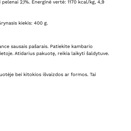
i pelenai 2,1%. Energinė vertė: 1170 kcal/kg, 4,9
Grynasis kiekis: 400 g.
nce sausais pašarais. Patiekite kambario
toje. Atidarius pakuotę, reikia laikyti šaldytuve.
Krepšelyje nėra produktų.
Eiti Į Parduotuvę
uotėje bei kitokios išvaizdos ar formos. Tai