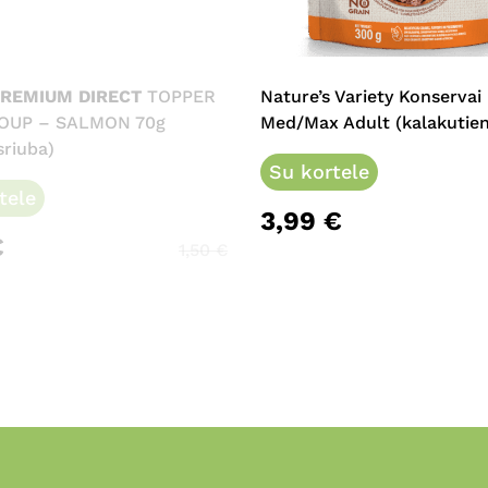
PREMIUM DIRECT
TOPPER
Nature’s Variety Konservai
OUP – SALMON 70g
Med/Max Adult (kalakutien
sriuba)
Su kortele
tele
3,99
€
€
1,50
€