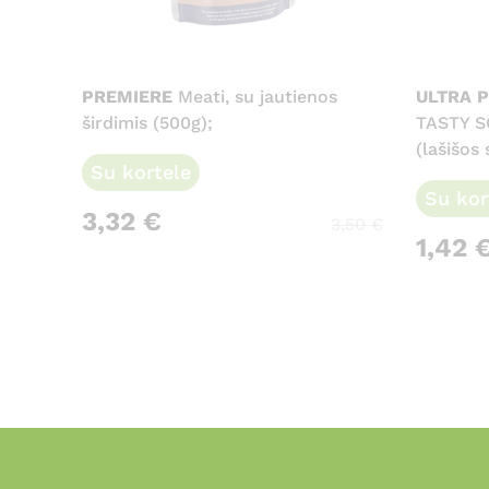
PREMIERE
Meati, su jautienos
ULTRA 
širdimis (500g);
TASTY S
(lašišos 
Su kortele
Su kor
3,32
€
3,50
€
1,42