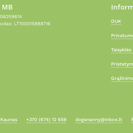
, MB
Inform
306259614
DUK
odas: LT100015888716
Privatumo
Taisyklės 
Pristaty
Grąžinimo
, Kaunas
+370 (674) 12 659
dogsnanny@inbox.lt
Suma: