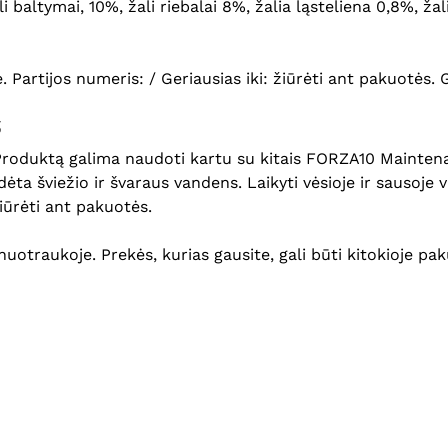
 baltymai, 10%, žali riebalai 8%, žalia ląsteliena 0,8%, žal
je. Partijos numeris: / Geriausias iki: žiūrėti ant pakuotės. 
S
Produktą galima naudoti kartu su kitais FORZA10 Maintena
a šviežio ir švaraus vandens. Laikyti vėsioje ir sausoje vie
žiūrėti ant pakuotės.
nuotraukoje. Prekės, kurias gausite, gali būti kitokioje pak