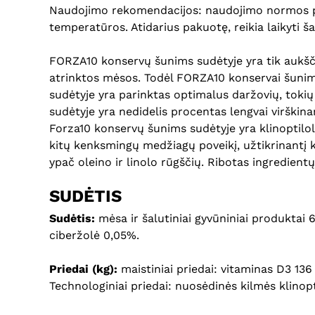
Naudojimo rekomendacijos: naudojimo normos pag
temperatūros. Atidarius pakuotę, reikia laikyti š
FORZA10 konservų šunims sudėtyje yra tik aukščia
atrinktos mėsos. Todėl FORZA10 konservai šunims
sudėtyje yra parinktas optimalus daržovių, tokių k
sudėtyje yra nedidelis procentas lengvai virškinam
Forza10 konservų šunims sudėtyje yra klinoptiloli
kitų kenksmingų medžiagų poveikį, užtikrinantį k
ypač oleino ir linolo rūgščių. Ribotas ingredientų
SUDĖTIS
Sudėtis:
mėsa ir šalutiniai gyvūniniai produktai
ciberžolė 0,05%.
Priedai (kg):
maistiniai priedai: vitaminas D3 13
Technologiniai priedai:
nuosėdinės kilmės klinopt