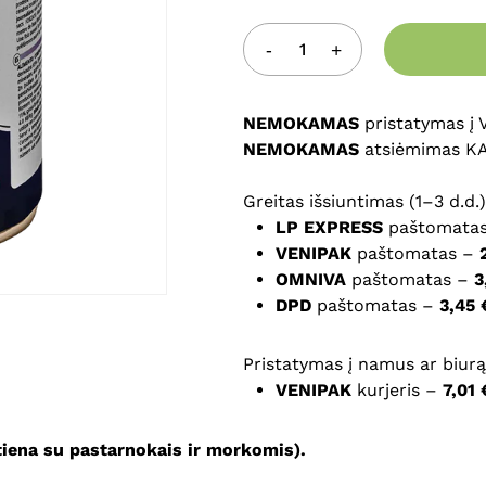
Noriu savo interneto na
puslapį, kad jų nebereiktų 
komentarą.
NEMOKAMAS
pristatymas į
NEMOKAMAS
atsiėmimas K
Greitas išsiuntimas (1–3 d.d.)
LP EXPRESS
paštomata
VENIPAK
paštomatas –
OMNIVA
paštomatas –
3
DPD
paštomatas –
3,45 
Pristatymas į namus ar biurą 
VENIPAK
kurjeris –
7,01 
iena su pastarnokais ir morkomis).