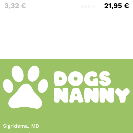
3,32
€
21,95
€
3,50
€
Sigridema, MB