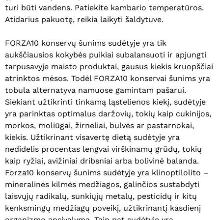
turi būti vandens. Patiekite kambario temperatūros.
Atidarius pakuotę, reikia laikyti šaldytuve.
FORZA10 konservų šunims sudėtyje yra tik
aukščiausios kokybės puikiai subalansuoti ir apjungti
tarpusavyje maisto produktai, gausus kiekis kruopščiai
atrinktos mėsos. Todėl FORZA10 konservai šunims yra
tobula alternatyva namuose gamintam pašarui.
Siekiant užtikrinti tinkamą ląstelienos kiekį, sudėtyje
yra parinktas optimalus daržovių, tokių kaip cukinijos,
morkos, moliūgai, žirneliai, bulvės ar pastarnokai,
kiekis. Užtikrinant visavertę dietą sudėtyje yra
nedidelis procentas lengvai virškinamų grūdų, tokių
kaip ryžiai, avižiniai dribsniai arba bolivinė balanda.
Forza10 konservų šunims sudėtyje yra klinoptilolito –
mineralinės kilmės medžiagos, galinčios sustabdyti
laisvųjų radikalų, sunkiųjų metalų, pesticidų ir kitų
kenksmingų medžiagų poveikį, užtikrinantį kasdienį
organizmo apsivalymą. Taip pat sudėtyje yra