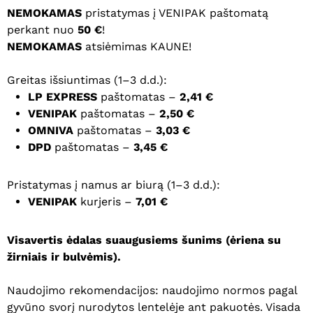
NEMOKAMAS
pristatymas į VENIPAK paštomatą
perkant nuo
50 €
!
NEMOKAMAS
atsiėmimas KAUNE!
Greitas išsiuntimas (1–3 d.d.):
LP EXPRESS
paštomatas –
2,41 €
VENIPAK
paštomatas –
2,50 €
OMNIVA
paštomatas –
3,03 €
DPD
paštomatas –
3,45 €
Pristatymas į namus ar biurą (1–3 d.d.):
VENIPAK
kurjeris –
7,01 €
Visavertis ėdalas suaugusiems šunims (ėriena su
žirniais ir bulvėmis).
Naudojimo rekomendacijos: naudojimo normos pagal
gyvūno svorį nurodytos lentelėje ant pakuotės. Visada