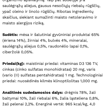
saulėgrąžų aliejus, gausus nesočiųjų riebalų rūgščių,
ypač oleino ir linolo rūgščių. Ribotas ingredientų
skaičius, siekiant sumažinti maisto netoleravimo ir
maisto alergijos riziką.
Sudėtis:
mėsa ir šalutiniai gyvūniniai produktai 65%
(ėriena 14%), žirniai 4%, bulvės 4%, mineralai,
saulėgrąžų aliejus 0,5%, raudonėlio lapai 0,1%,
ciberžolė 0,05%.
Krepšelyje nėra produktų.
Priedai(kg):
maistiniai priedai: vitaminas D3 136 TV,
Eiti Į Parduotuvę
cinkas (cinko sulfatas monohidratas) 20 mg, varis
(vario (II) sulfatas pentahidratas) 1 mg. Technologiniai
priedai: nuosėdinės kilmės klinoptilolitas 1,000 mg.
Analitinės sudedamosios dalys:
drėgnis 78%, žali
baltymai 10%, žali riebalai 6%, žalia ląsteliena 0,8%,
žali pelenai 2,2%. Energinė vertė: 965 kcal/kg, 4,0