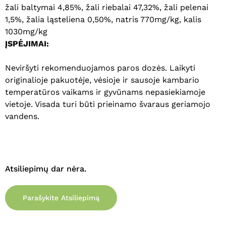
žali baltymai 4,85%, žali riebalai 47,32%, žali pelenai
1,5%, žalia ląsteliena 0,50%, natris 770mg/kg, kalis
1030mg/kg
Krepšelyje nėra produktų.
ĮSPĖJIMAI:
Eiti Į Parduotuvę
Neviršyti rekomenduojamos paros dozės. Laikyti
originalioje pakuotėje, vėsioje ir sausoje kambario
temperatūros vaikams ir gyvūnams nepasiekiamoje
vietoje. Visada turi būti prieinamo švaraus geriamojo
vandens.
Atsiliepimų dar nėra.
Parašykite Atsiliepimą