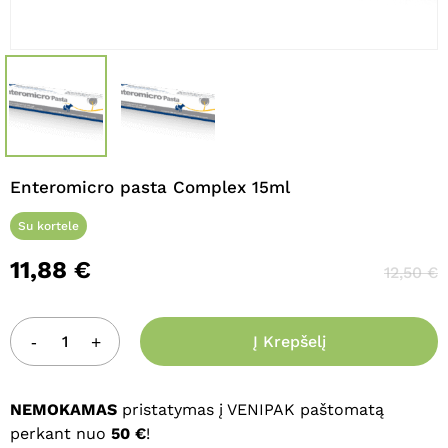
Pavadinimas
*
El. paštas
*
Enteromicro pasta Complex 15ml
Noriu savo interneto naršyklėje
Su kortele
išsaugoti vardą, el. pašto adresą ir
interneto puslapį, kad jų nebereiktų
11,88
€
12,50
€
įvesti iš naujo, kai kitą kartą vėl norėsiu
parašyti komentarą.
Į Krepšelį
NEMOKAMAS
pristatymas į VENIPAK paštomatą
perkant nuo
50 €
!