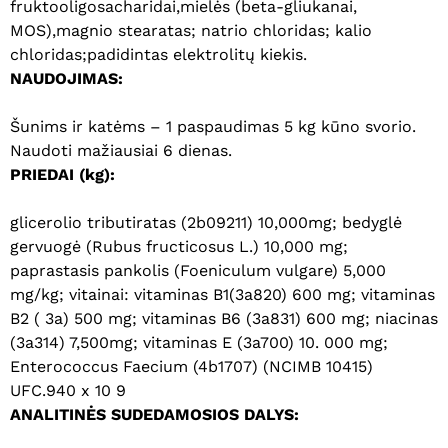
fruktooligosacharidai,mielės (beta-gliukanai,
MOS),magnio stearatas; natrio chloridas; kalio
chloridas;padidintas elektrolitų kiekis.
NAUDOJIMAS:
Šunims ir katėms – 1 paspaudimas 5 kg kūno svorio.
Naudoti mažiausiai 6 dienas.
PRIEDAI (kg):
glicerolio tributiratas (2b09211) 10,000mg; bedyglė
gervuogė (Rubus fructicosus L.) 10,000 mg;
paprastasis pankolis (Foeniculum vulgare) 5,000
mg/kg; vitainai: vitaminas B1(3a820) 600 mg; vitaminas
B2 ( 3a) 500 mg; vitaminas B6 (3a831) 600 mg; niacinas
(3a314) 7,500mg; vitaminas E (3a700) 10. 000 mg;
Enterococcus Faecium (4b1707) (NCIMB 10415)
UFC.940 x 10 9
ANALITINĖS SUDEDAMOSIOS DALYS: