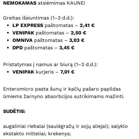
NEMOKAMAS
atsiėmimas KAUNE!
Greitas išsiuntimas (1–3 d.d.):
LP EXPRESS
paštomatas –
2,41 €
VENIPAK
paštomatas –
2,50 €
OMNIVA
paštomatas –
3,03 €
DPD
paštomatas –
3,45 €
Pristatymas į namus ar biurą (1–3 d.d.):
VENIPAK
kurjeris –
7,01 €
Enteromicro pasta šunų ir kačių pašaro papildas
ūmiems žarnyno absorbcijos sutrikimams mažinti.
SUDĖTIS:
augaliniai riebalai (saulėgražų ir sojų aliejai); salyklo
ekstakto milteliai; krekenys;