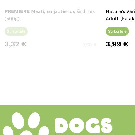
PREMIERE
Meati, su jautienos širdimis
Nature’s Va
(500g);
Adult (kalak
Su kortele
Su kortele
3,32
€
3,99
€
3,50
€