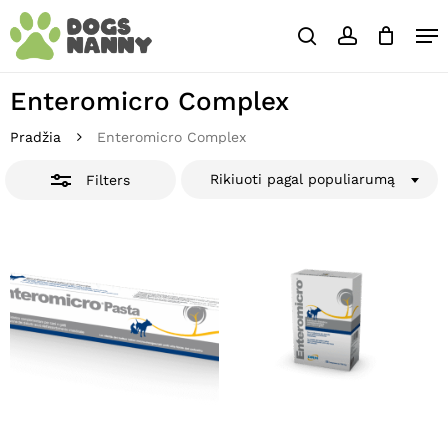
Skip
Close
Krepšelis
Me
to
Cart
Close
search
account
main
Close
Filters
content
Menu
Enteromicro Complex
Pradžia
Enteromicro Complex
Rikiuoti pagal populiarumą
Filters