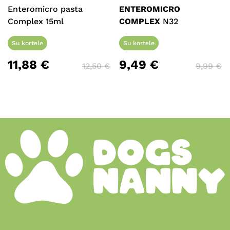
Enteromicro pasta
ENTEROMICRO
Complex 15ml
COMPLEX
N32
Su kortele
Su kortele
11,88
€
9,49
€
12,50
€
9,99
€
Krepšelyje nėra produktų.
Eiti Į Parduotuvę