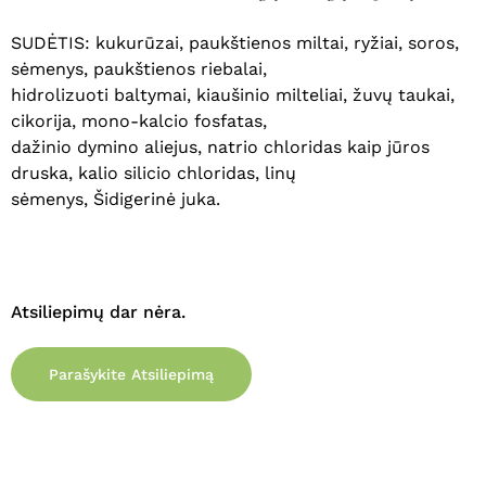
SUDĖTIS: kukurūzai, paukštienos miltai, ryžiai, soros,
sėmenys, paukštienos riebalai,
hidrolizuoti baltymai, kiaušinio milteliai, žuvų taukai,
cikorija, mono-kalcio fosfatas,
dažinio dymino aliejus, natrio chloridas kaip jūros
druska, kalio silicio chloridas, linų
sėmenys, Šidigerinė juka.
Krepšelyje nėra produktų.
Atsiliepimų dar nėra.
Eiti Į Parduotuvę
Parašykite Atsiliepimą