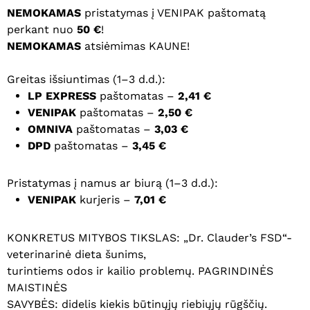
NEMOKAMAS
pristatymas į VENIPAK paštomatą
perkant nuo
50 €
!
NEMOKAMAS
atsiėmimas KAUNE!
Greitas išsiuntimas (1–3 d.d.):
LP EXPRESS
paštomatas –
2,41 €
VENIPAK
paštomatas –
2,50 €
OMNIVA
paštomatas –
3,03 €
DPD
paštomatas –
3,45 €
Pristatymas į namus ar biurą (1–3 d.d.):
VENIPAK
kurjeris –
7,01 €
KONKRETUS MITYBOS TIKSLAS: „Dr. Clauder’s FSD“-
veterinarinė dieta šunims,
turintiems odos ir kailio problemų. PAGRINDINĖS
MAISTINĖS
SAVYBĖS: didelis kiekis būtinųjų riebiųjų rūgščių.