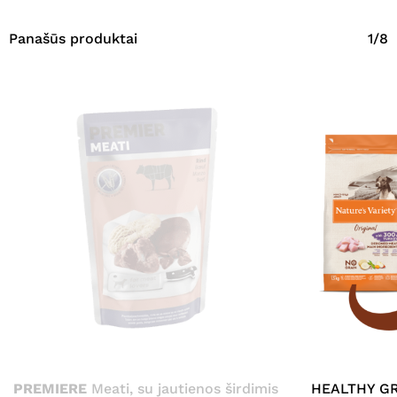
Panašūs produktai
1/8
PREMIERE
Meati, su jautienos širdimis
HEALTHY GR