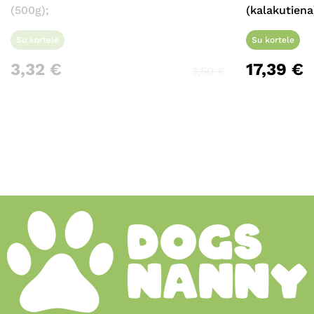
(500g);
(kalakutiena
Su kortele
Su kortele
3,32
€
17,39
€
3,50
€