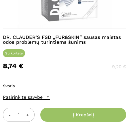
Pavadinimas
*
DR. CLAUDER‘S FSD „FUR&SKIN” sausas maistas
odos problemų turintiems šunims
El. paštas
*
Su kortele
8,74
€
9,20
€
Noriu savo interneto naršyklėje
išsaugoti vardą, el. pašto adresą ir
Svoris
interneto puslapį, kad jų nebereiktų
įvesti iš naujo, kai kitą kartą vėl norėsiu
Pasirinkite savybę
parašyti komentarą.
Į Krepšelį