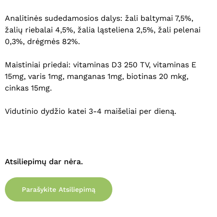
Analitinės sudedamosios dalys: žali baltymai 7,5%,
žalių riebalai 4,5%, žalia ląsteliena 2,5%, žali pelenai
0,3%, drėgmės 82%.
Maistiniai priedai: vitaminas D3 250 TV, vitaminas E
15mg, varis 1mg, manganas 1mg, biotinas 20 mkg,
cinkas 15mg.
Vidutinio dydžio katei 3-4 maišeliai per dieną.
Krepšelyje nėra produktų.
Eiti Į Parduotuvę
Atsiliepimų dar nėra.
Parašykite Atsiliepimą