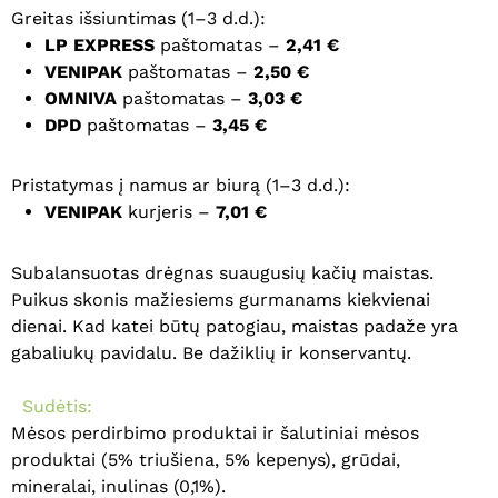
Greitas išsiuntimas (1–3 d.d.):
LP EXPRESS
paštomatas –
2,41 €
VENIPAK
paštomatas –
2,50 €
OMNIVA
paštomatas –
3,03 €
DPD
paštomatas –
3,45 €
Pristatymas į namus ar biurą (1–3 d.d.):
VENIPAK
kurjeris –
7,01 €
Subalansuotas drėgnas suaugusių kačių maistas.
Puikus skonis mažiesiems gurmanams kiekvienai
dienai. Kad katei būtų patogiau, maistas padaže yra
gabaliukų pavidalu. Be dažiklių ir konservantų.
Sudėtis:
Mėsos perdirbimo produktai ir šalutiniai mėsos
produktai (5% triušiena, 5% kepenys), grūdai,
mineralai, inulinas (0,1%).