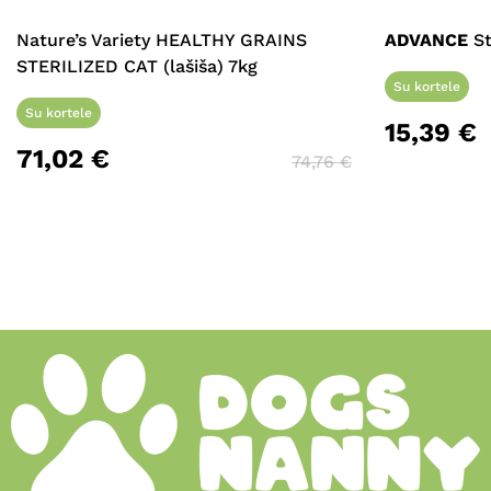
Nature’s Variety HEALTHY GRAINS
ADVANCE
St
STERILIZED CAT (lašiša) 7kg
Su kortele
Su kortele
15,39
€
71,02
€
74,76
€