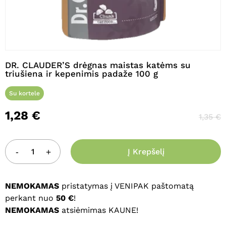
Pavadinimas
*
DR. CLAUDER’S drėgnas maistas katėms su
triušiena ir kepenimis padaže 100 g
El. paštas
*
Su kortele
1,28
€
1,35
€
Noriu savo interneto naršyklėje
išsaugoti vardą, el. pašto adresą ir
interneto puslapį, kad jų nebereiktų
Į Krepšelį
įvesti iš naujo, kai kitą kartą vėl norėsiu
parašyti komentarą.
NEMOKAMAS
pristatymas į VENIPAK paštomatą
perkant nuo
50 €
!
NEMOKAMAS
atsiėmimas KAUNE!