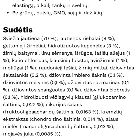
elastingą, o kailį tankų ir švelnų.
Be grūdų, bulvių, GMO, sojų ir dažiklių.
Sudėtis
Šviežia jautiena (70 %), jautienos riebalai (8 %),
geltonieji žirneliai, hidrolizuotos kepenėlės (3 %),
žirnių baltymai, linų sėmenys, išrūgos, lašišų aliejus (1
%), kalio chloridas, kiaušinių lukštai, avinžirniai (1 %),
moliūgai (1 %), raudonieji lęšiai, žirnių miltai, džiovintas
šaltalankis (0,2 %), džiovinta imbiero šaknis (0,1 %),
džiovintos mėlynės (0,1 %), džiovintas rozmarinas (0,1
%), džiovintos spanguolės (0,1 %), džiovintas čiobrelis
(0,1 %), hidrolizuoti vėžiagyvių kiautai (gliukozamino
šaltinis, 0,022 %), cikorijos šaknis
(fruktooligosacharidų šaltinis, 0,0163 %), kremzlių
ekstraktas (chondroitino šaltinis, 0,014 %), alaus
mielės (mananoligosacharidų šaltinis, 0,013 %),
mojavės juka (0,0085 %).