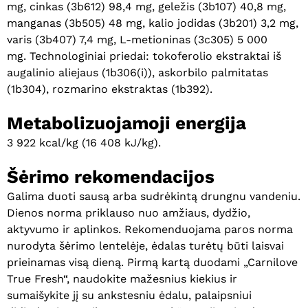
Krepšelyje nėra produktų.
mg, cinkas (3b612) 98,4 mg, geležis (3b107) 40,8 mg,
manganas (3b505) 48 mg, kalio jodidas (3b201) 3,2 mg,
Eiti Į Parduotuvę
varis (3b407) 7,4 mg, L-metioninas (3c305) 5 000
mg. Technologiniai priedai: tokoferolio ekstraktai iš
augalinio aliejaus (1b306(i)), askorbilo palmitatas
(1b304), rozmarino ekstraktas (1b392).
Metabolizuojamoji energija
3 922 kcal/kg (16 408 kJ/kg).
Šėrimo rekomendacijos
Galima duoti sausą arba sudrėkintą drungnu vandeniu.
Dienos norma priklauso nuo amžiaus, dydžio,
aktyvumo ir aplinkos. Rekomenduojama paros norma
nurodyta šėrimo lentelėje, ėdalas turėtų būti laisvai
prieinamas visą dieną. Pirmą kartą duodami „Carnilove
True Fresh“, naudokite mažesnius kiekius ir
sumaišykite jį su ankstesniu ėdalu, palaipsniui