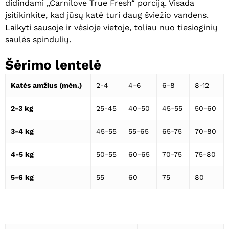
didindami „Carnilove True Fresh“ porciją. Visada
įsitikinkite, kad jūsų katė turi daug šviežio vandens.
Laikyti sausoje ir vėsioje vietoje, toliau nuo tiesioginių
saulės spindulių.
Šėrimo lentelė
Katės amžius (mėn.)
2-4
4-6
6-8
8-12
2-3 kg
25-45
40-50
45-55
50-60
3-4 kg
45-55
55-65
65-75
70-80
4-5 kg
50-55
60-65
70-75
75-80
5-6 kg
55
60
75
80