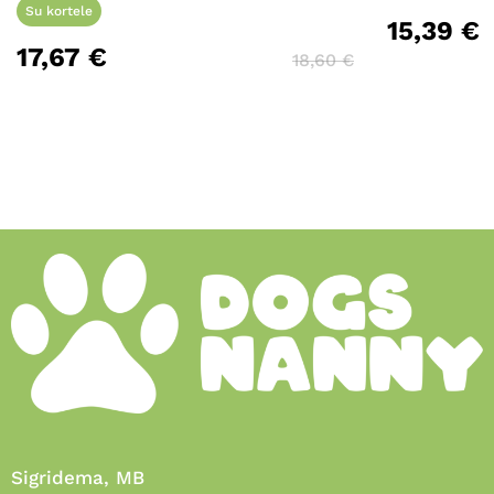
Su kortele
15,39
€
17,67
€
18,60
€
Sigridema, MB