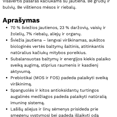
Visavertis pašaras kačiukams su jautiena. Be grūdų ir
bulvių. Be vištienos mėsos ir riebalų.
Aprašymas
70 % šviežios jautienos, 23 % daržovių, vaisių ir
žolelių, 7% riebalų, aliejų ir organų.
Šviežia jautiena – lengvai virškinamas, aukštos
biologinės vertės baltymų šaltinis, atitinkantis
natūralius kačiukų mitybos poreikius.
Subalansuotas baltymų ir energijos kiekis palaiko
sveiką augimą, stiprius raumenis ir kasdienį
aktyvumą.
Prebiotikai (MOS ir FOS) padeda palaikyti sveiką
virškinimą.
Spanguolės ir kitos antioksidantų turtingos
augalinės medžiagos padeda palaikyti natūralią
imuninę sistemą.
Lašišų aliejus ir linų sėmenys prisideda prie
smegenų vystymosi bei padeda išlaikyti odą