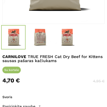
Pavadinimas
*
El. paštas
*
CARNILOVE
TRUE FRESH Cat Dry Beef for Kittens
Noriu savo interneto naršyklėje
sausas pašaras kačiukams
išsaugoti vardą, el. pašto adresą ir
interneto puslapį, kad jų nebereiktų
Su kortele
įvesti iš naujo, kai kitą kartą vėl norėsiu
4,70
€
parašyti komentarą.
4,95
€
Svoris
Pasirinkite savybę