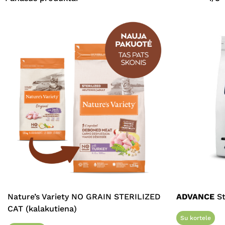
Nature’s Variety NO GRAIN STERILIZED
ADVANCE
St
CAT (kalakutiena)
Su kortele