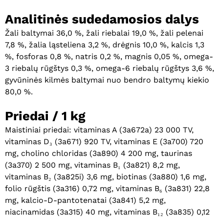
Analitinės sudedamosios dalys
Žali baltymai 36,0 %, žali riebalai 19,0 %, žali pelenai
7,8 %, žalia ląsteliena 3,2 %, drėgnis 10,0 %, kalcis 1,3
%, fosforas 0,8 %, natris 0,2 %, magnis 0,05 %, omega-
3 riebalų rūgštys 0,3 %, omega-6 riebalų rūgštys 3,6 %,
gyvūninės kilmės baltymai nuo bendro baltymų kiekio
80,0 %.
Priedai / 1 kg
Maistiniai priedai: vitaminas A (3a672a) 23 000 TV,
vitaminas D₃ (3a671) 920 TV, vitaminas E (3a700) 720
mg, cholino chloridas (3a890) 4 200 mg, taurinas
(3a370) 2 500 mg, vitaminas B₁ (3a821) 8,2 mg,
vitaminas B₂ (3a825i) 3,6 mg, biotinas (3a880) 1,6 mg,
folio rūgštis (3a316) 0,72 mg, vitaminas B₆ (3a831) 22,8
mg, kalcio-D-pantotenatai (3a841) 5,2 mg,
niacinamidas (3a315) 40 mg, vitaminas B₁₂ (3a835) 0,12