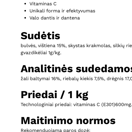
Vitaminas C
Unikali forma ir efektyvumas
Valo dantis ir dantena
Sudėtis
bulvės, vištiena 15%, skystas krakmolas, silkių 
gvazdikėliai 1g/kg.
Analitinės sudedamos
žali baltymai 16%, riebalų kiekis 7,5%, drėgnis 17,
Priedai / 1 kg
Technologiniai priedai: vitaminas C (E301)600mg
Maitinimo normos
Rekomenduojama paros dozė: