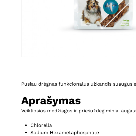
Pusiau drėgnas funkcionalus užkandis suaugusiem
Aprašymas
Veikliosios medžiagos ir priešuždegiminiai augal
Chlorella
Sodium Hexametaphosphate