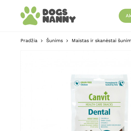
Skip
to
Ak
main
content
Pradžia
Šunims
Maistas ir skanėstai šuni