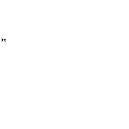
ite.
Krepšelyje nėra produktų.
Eiti Į Parduotuvę