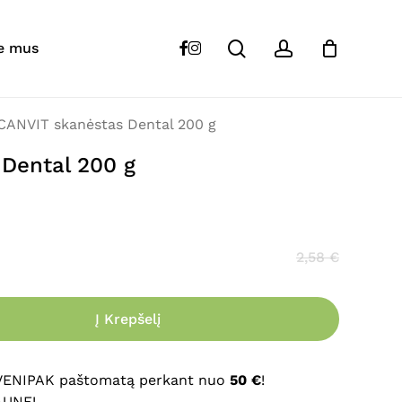
Close
Cart
search
account
“
CANVIT
skanėstas Dental 200 g”
facebook
instagram
e mus
s skelbiamas.
Būtini laukeliai pažymėti
*
CANVIT skanėstas Dental 200 g
Dental 200 g
2,58
€
Į Krepšelį
El. paštas
*
 VENIPAK paštomatą perkant nuo
50 €
!
AUNE!