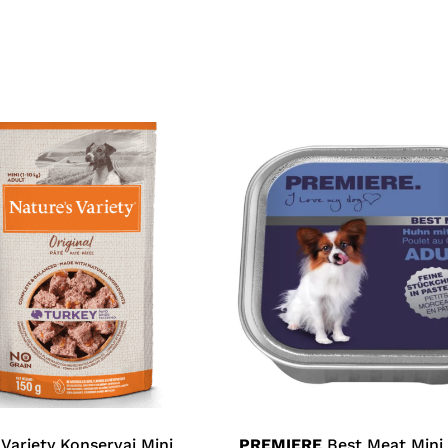
 Variety Konservai Mini
PREMIERE
Best Meat Mini 