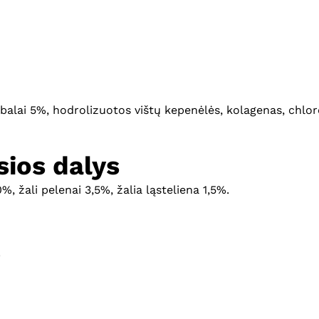
riebalai 5%, hodrolizuotos vištų kepenėlės, kolagenas, chl
ios dalys
0%, žali pelenai 3,5%, žalia ląsteliena 1,5%.
.