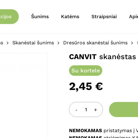
Krepšelis
Būkite pirmas aprašęs 
cijos
Šunims
Katėms
Straipsniai
Api
El. pašto adresas nebu
Jūsų įvertinimas
*
ms
Skanėstai šunims
Dresūros skanėstai šunims
CANVIT
skanėstas 
Jūsų atsiliepimas
*
Su kortele
2,45
€
Pavadinimas
*
NEMOKAMAS
pristatymas į
NEMOKAMAS
atsiėmimas K