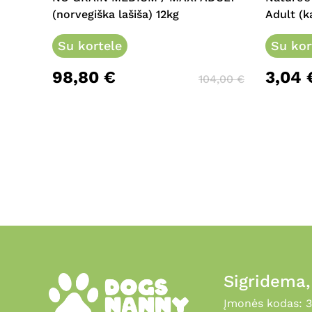
(norvegiška lašiša) 12kg
Adult (k
Su kortele
Su kor
98,80
€
3,04
104,00
€
Sigridema
Įmonės kodas: 