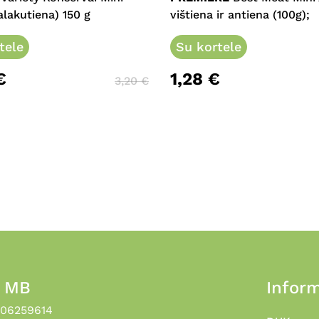
alakutiena) 150 g
vištiena ir antiena (100g);
tele
Su kortele
€
1,28
€
3,20
€
, MB
Inform
306259614