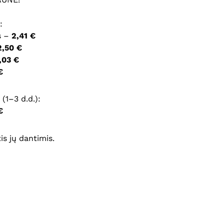
ršyklėje išsaugoti vardą, el. pašto adresą ir interneto
:
įvesti iš naujo, kai kitą kartą vėl norėsiu parašyti
s –
2,41 €
2,50 €
,03 €
€
(1–3 d.d.):
€
s jų dantimis.