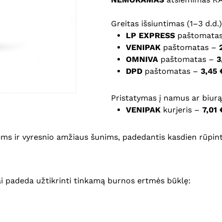
Noriu savo interneto na
Greitas išsiuntimas (1–3 d.d.)
puslapį, kad jų nebereiktų 
LP EXPRESS
paštomata
komentarą.
VENIPAK
paštomatas –
OMNIVA
paštomatas –
3
DPD
paštomatas –
3,45 
Pristatymas į namus ar biurą 
VENIPAK
kurjeris –
7,01 
s ir vyresnio amžiaus šunims, padedantis kasdien rūpinti
ai padeda užtikrinti tinkamą burnos ertmės būklę: