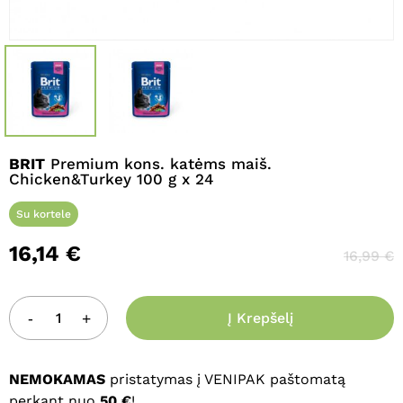
Pavadinimas
*
El. paštas
*
BRIT
Premium kons. katėms maiš.
Chicken&Turkey 100 g x 24
Noriu savo interneto naršyklėje
Su kortele
išsaugoti vardą, el. pašto adresą ir
16,14
€
16,99
€
interneto puslapį, kad jų nebereiktų
įvesti iš naujo, kai kitą kartą vėl norėsiu
parašyti komentarą.
Į Krepšelį
NEMOKAMAS
pristatymas į VENIPAK paštomatą
perkant nuo
50 €
!