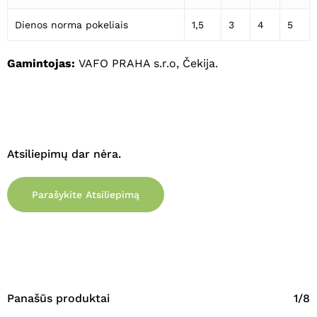
Dienos norma pokeliais
1,5
3
4
5
Eiti Į Parduotuvę
Gamintojas:
VAFO PRAHA s.r.o, Čekija.
Atsiliepimų dar nėra.
Parašykite Atsiliepimą
Panašūs produktai
1/8