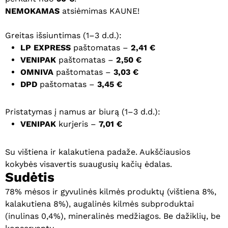
NEMOKAMAS
atsiėmimas KAUNE!
Greitas išsiuntimas (1–3 d.d.):
LP EXPRESS
paštomatas –
2,41 €
VENIPAK
paštomatas –
2,50 €
OMNIVA
paštomatas –
3,03 €
DPD
paštomatas –
3,45 €
Pristatymas į namus ar biurą (1–3 d.d.):
VENIPAK
kurjeris –
7,01 €
Su vištiena ir kalakutiena padaže. Aukščiausios
kokybės visavertis suaugusių kačių ėdalas.
Sudėtis
78% mėsos ir gyvulinės kilmės produktų (vištiena 8%,
kalakutiena 8%), augalinės kilmės subproduktai
(inulinas 0,4%), mineralinės medžiagos. Be dažiklių, be