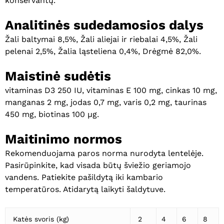
konservantų.
Analitinės sudedamosios dalys
Žali baltymai 8,5%, Žali aliejai ir riebalai 4,5%, Žali
pelenai 2,5%, Žalia ląsteliena 0,4%, Drėgmė 82,0%.
Maistinė sudėtis
vitaminas D3 250 IU, vitaminas E 100 mg, cinkas 10 mg,
manganas 2 mg, jodas 0,7 mg, varis 0,2 mg, taurinas
450 mg, biotinas 100 µg.
Maitinimo normos
Rekomenduojama paros norma nurodyta lentelėje.
Pasirūpinkite, kad visada būtų šviežio geriamojo
vandens. Patiekite pašildytą iki kambario
temperatūros. Atidarytą laikyti šaldytuve.
Katės svoris (kg)
2
4
6
8
Krepšelyje nėra produktų.