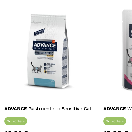
ADVANCE
Gastroenteric Sensitive Cat
ADVANCE
We
Su kortele
Su kortele