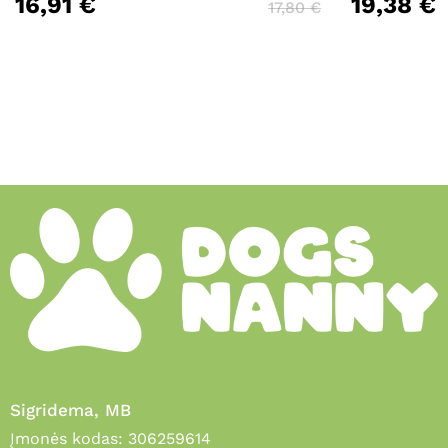
16,91
€
19,38
€
17,80
€
Sigridema, MB
Įmonės kodas: 306259614