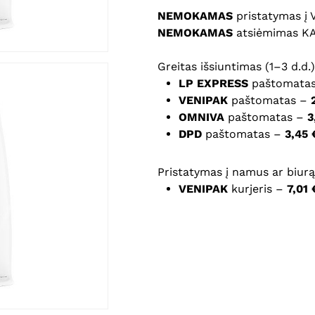
NEMOKAMAS
pristatymas į
NEMOKAMAS
atsiėmimas K
Noriu savo interneto na
Greitas išsiuntimas (1–3 d.d.)
puslapį, kad jų nebereiktų 
LP EXPRESS
paštomata
komentarą.
VENIPAK
paštomatas –
OMNIVA
paštomatas –
3
DPD
paštomatas –
3,45 
Pristatymas į namus ar biurą 
VENIPAK
kurjeris –
7,01 