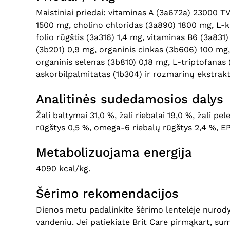
Maistiniai priedai: vitaminas A (3a672a) 23000 T
1500 mg, cholino chloridas (3a890) 1800 mg, L-ka
folio rūgštis (3a316) 1,4 mg, vitaminas B6 (3a83
(3b201) 0,9 mg, organinis cinkas (3b606) 100 mg
organinis selenas (3b810) 0,18 mg, L-triptofanas 
askorbilpalmitatas (1b304) ir rozmarinų ekstrakt
Analitinės sudedamosios dalys
Žali baltymai 31,0 %, žali riebalai 19,0 %, žali pe
rūgštys 0,5 %, omega-6 riebalų rūgštys 2,4 %, EP
Metabolizuojama energija
4090 kcal/kg.
Šėrimo rekomendacijos
Dienos metu padalinkite šėrimo lentelėje nurody
vandeniu. Jei patiekiate Brit Care pirmąkart, sum