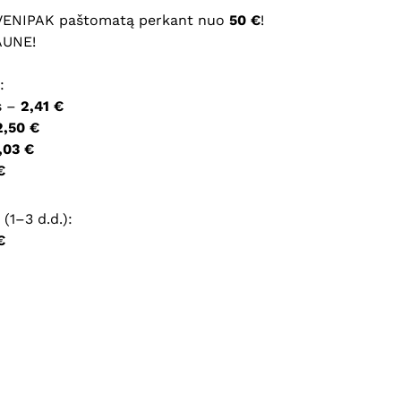
 VENIPAK paštomatą perkant nuo
50 €
!
AUNE!
ršyklėje išsaugoti vardą, el. pašto adresą ir interneto
:
įvesti iš naujo, kai kitą kartą vėl norėsiu parašyti
s –
2,41 €
2,50 €
,03 €
€
(1–3 d.d.):
€