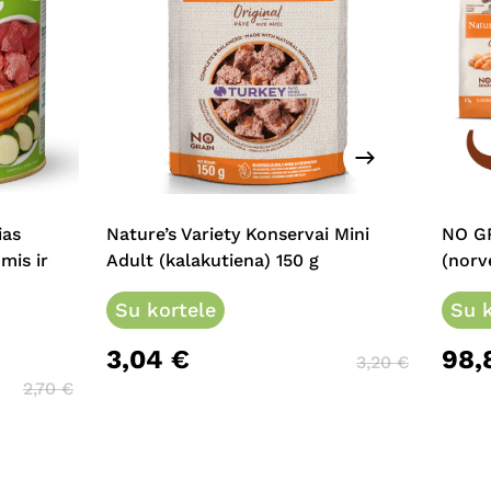
ias
Nature’s Variety Konservai Mini
NO G
mis ir
Adult (kalakutiena) 150 g
(norv
Su kortele
Su k
3,04
€
98,
3,20
€
2,70
€