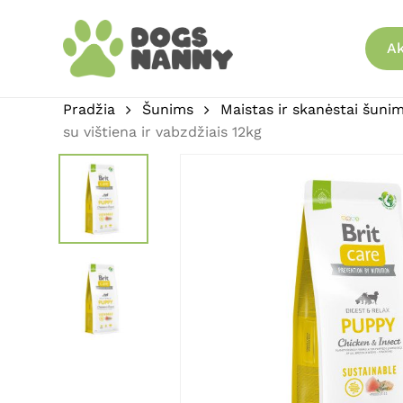
Skip
to
Ak
main
content
Pradžia
Šunims
Maistas ir skanėstai šuni
su vištiena ir vabzdžiais 12kg