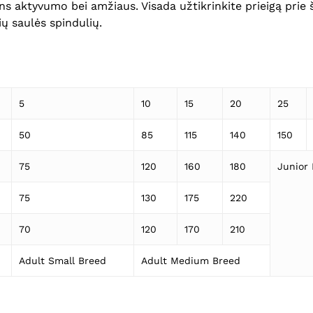
šuns aktyvumo bei amžiaus. Visada užtikrinkite prieigą prie 
ių saulės spindulių.
5
10
15
20
25
50
85
115
140
150
75
120
160
180
Junior 
75
130
175
220
70
120
170
210
Adult Small Breed
Adult Medium Breed