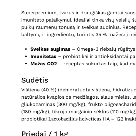
Superpremium, tvarus ir draugiškas gamtai sausas
imuniteto palaikymui. Idealiai tinka visų veisli
puikų raumenų tonusą ir sveikus audinius. Recep
baltymų ir ingredientų, turintis 35 % mažesnį nei
Sveikas augimas
– Omega-3 riebalų rūgštys 
Imunitetas
– probiotikai ir antioksidantai pa
Mažas CO2
– receptas sukurtas taip, kad m
Sudėtis
Vištiena (40 %) (dehidratuota vištiena, hidrolizuo
natūralios kvapiosios medžiagos, alaus mielės, laši
gliukozaminas (300 mg/kg), frukto oligosacharid
(180 mg/kg), tikrojo margainio sėklos (110 mg/kg)
probiotikai
HA – 122 inakt
Lactobacillus helveticus
Priedai / 1 kg