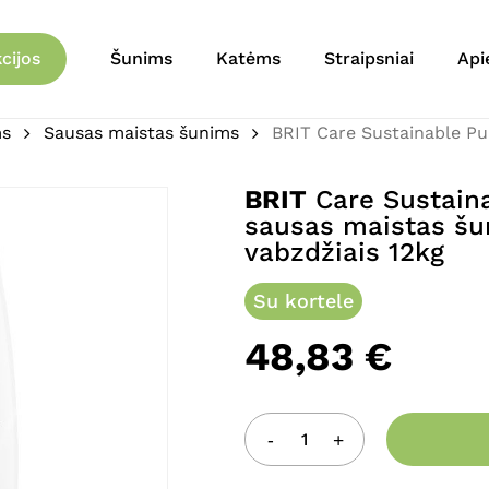
Krepšelis
Būkite pirmas aprašęs 
cijos
Šunims
Katėms
Straipsniai
Api
Chicken&Insect sausas m
12kg”
ms
Sausas maistas šunims
BRIT Care Sustainable P
El. pašto adresas nebu
BRIT
Care Sustain
Jūsų įvertinimas
*
sausas maistas šun
vabzdžiais 12kg
Jūsų atsiliepimas
*
Su kortele
48,83
€
Pavadinimas
*