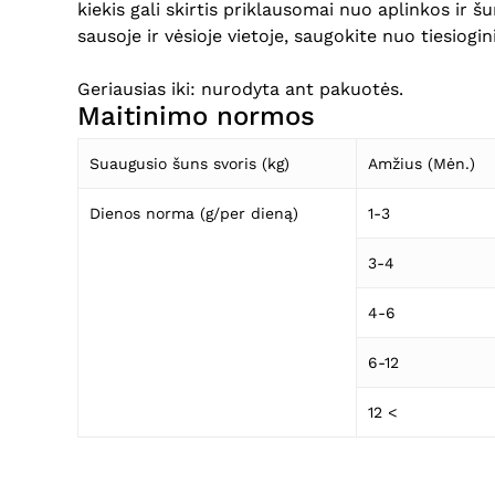
kiekis gali skirtis priklausomai nuo aplinkos ir 
sausoje ir vėsioje vietoje, saugokite nuo tiesiogin
Geriausias iki: nurodyta ant pakuotės.
Maitinimo normos
Suaugusio šuns svoris (kg)
Amžius (Mėn.)
Dienos norma (g/per dieną)
1-3
3-4
4-6
6-12
12 <