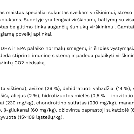
 maistas specialiai sukurtas sveikam virškinimui, streso 
ų šuniukams. Sudėtyje yra lengvai virškinamų baltymų su vi
tas be glitimo tinka augančių šuniukų virškinimui. Gamtai
giamą poveikį aplinkai.
DHA ir EPA palaiko normalų smegenų ir širdies vystymąsi.
deda stiprinti imuninę sistemą ir padeda palaikyti virškin
ažintų CO2 pėdsaką.
ta vištiena), avižos (26 %), dehidratuoti vabzdžiai (14 %),
šų aliejus (2 %), hidrolizuotos mielės (0,5 % – inozitolio i
ai (230 mg/kg), chondroitino sulfatas (230 mg/kg), manano
, β-gliukanai (60 mg/kg), džiovinta paprastoji sukatžolė (6
yvuota (15×109 ląstelių/kg).