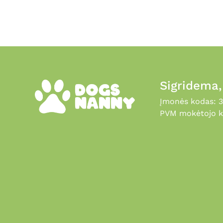
page
Sigridema
Įmonės kodas: 
PVM mokėtojo k