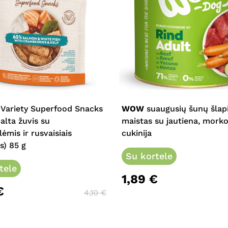
This
product
has
multiple
 Variety Superfood Snacks
WOW
suaugusių šunų šlap
variants.
balta žuvis su
maistas su jautiena, morko
The
ėmis ir rusvaisiais
cukinija
options
s) 85 g
may
Su kortele
tele
be
1,89
€
chosen
€
on
4,10
€
the
product