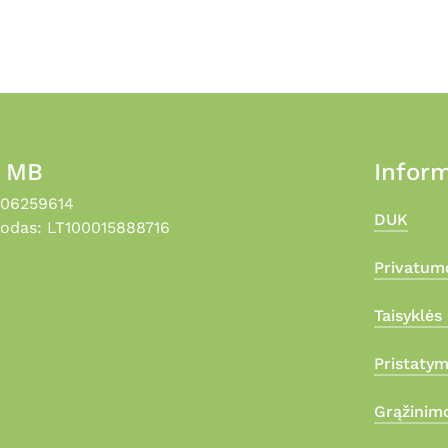
page
, MB
Inform
306259614
DUK
odas: LT100015888716
Privatumo
Taisyklės 
Pristaty
Grąžinimo