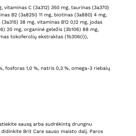
g, vitaminas C (3a312) 350 mg, taurinas (3a370)
inas B2 (3a825i) 11 mg, biotinas (3a880) 4 mg,
 (3a315) 38 mg, vitaminas B12 0,12 mg, jodas
6) 20 mg, organinė geležis (3b106) 88 mg,
mas tokoferolių ekstraktas (1b306(i)),
4 %, fosforas 1,0 %, natris 0,3 %, omega-3 riebalų
atiekite sausą arba sudrėkintą drungnu
 didinkite Brit Care sauso maisto dalį. Paros