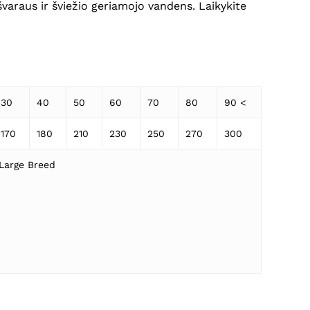
švaraus ir šviežio geriamojo vandens. Laikykite
Krepšelyje nėra produktų.
Eiti Į Parduotuvę
30
40
50
60
70
80
90 <
170
180
210
230
250
270
300
Large Breed