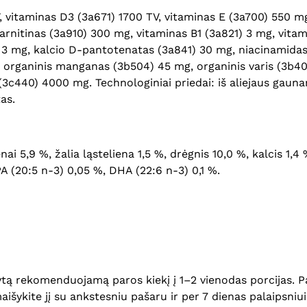
V, vitaminas D3 (3a671) 1700 TV, vitaminas E (3a700) 550 m
rnitinas (3a910) 300 mg, vitaminas B1 (3a821) 3 mg, vitam
1) 3 mg, kalcio D-pantotenatas (3a841) 30 mg, niacinamidas
, organinis manganas (3b504) 45 mg, organinis varis (3b40
(3c440) 4000 mg. Technologiniai priedai: iš aliejaus gauna
as.
lenai 5,9 %, žalia ląsteliena 1,5 %, drėgnis 10,0 %, kalcis 1,
A (20:5 n-3) 0,05 %, DHA (22:6 n-3) 0,1 %.
tą rekomenduojamą paros kiekį į 1–2 vienodas porcijas. P
aišykite jį su ankstesniu pašaru ir per 7 dienas palaipsniui