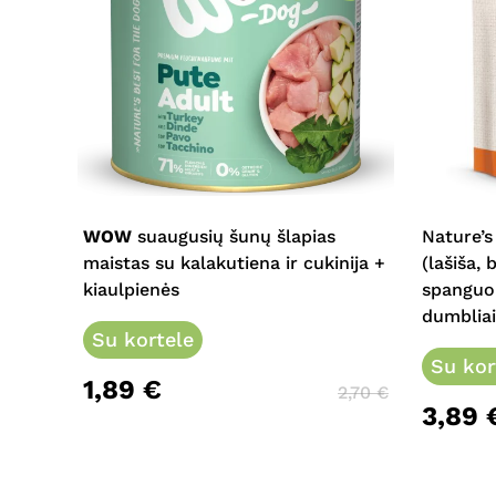
This
product
has
multiple
WOW
suaugusių šunų šlapias
Nature’s
variants.
maistas su kalakutiena ir cukinija +
(lašiša, 
The
kiaulpienės
spanguol
options
dumbliai
may
Su kortele
be
Su kor
1,89
€
chosen
2,70
€
3,89
on
the
product