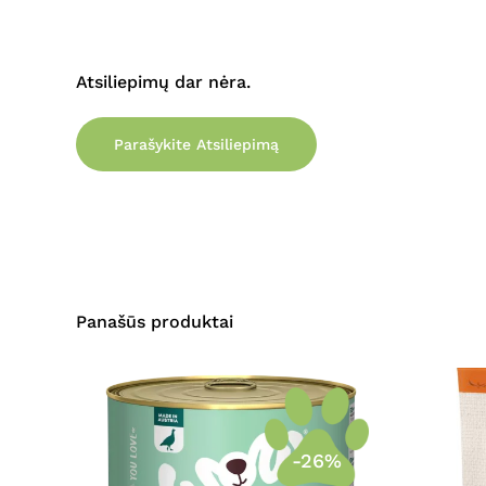
Atsiliepimų dar nėra.
Parašykite Atsiliepimą
Panašūs produktai
-26%