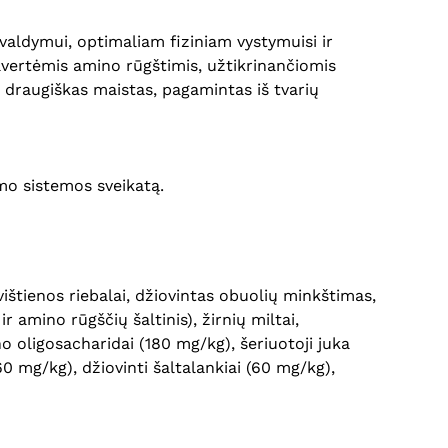
valdymui, optimaliam fiziniam vystymuisi ir
savertėmis amino rūgštimis, užtikrinančiomis
 draugiškas maistas, pagamintas iš tvarių
imo sistemos sveikatą.
 vištienos riebalai, džiovintas obuolių minkštimas,
r amino rūgščių šaltinis), žirnių miltai,
 oligosacharidai (180 mg/kg), šeriuotoji juka
0 mg/kg), džiovinti šaltalankiai (60 mg/kg),