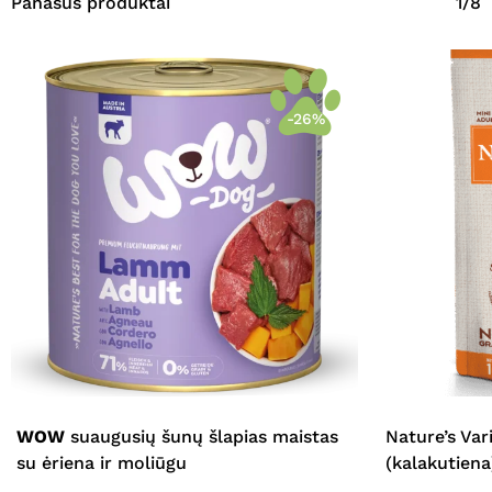
Panašūs produktai
1/8
-26%
WOW
suaugusių šunų šlapias maistas
Nature’s Var
su ėriena ir moliūgu
(kalakutiena