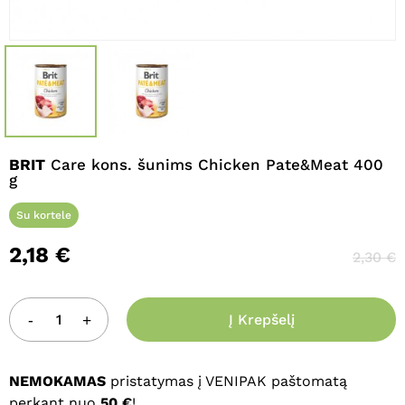
Pavadinimas
*
El. paštas
*
BRIT
Care kons. šunims Chicken Pate&Meat 400
g
Noriu savo interneto naršyklėje
išsaugoti vardą, el. pašto adresą ir
Su kortele
interneto puslapį, kad jų nebereiktų
2,18
€
2,30
€
įvesti iš naujo, kai kitą kartą vėl norėsiu
parašyti komentarą.
Į Krepšelį
NEMOKAMAS
pristatymas į VENIPAK paštomatą
perkant nuo
50 €
!