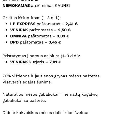
NEMOKAMAS
atsiėmimas KAUNE!
Greitas išsiuntimas (1–3 d.d.):
LP EXPRESS
paštomatas –
2,41 €
VENIPAK
paštomatas –
2,50 €
OMNIVA
paštomatas –
3,03 €
DPD
paštomatas –
3,45 €
Pristatymas į namus ar biurą (1–3 d.d.):
VENIPAK
kurjeris –
7,01 €
70% vištienos ir jautienos grynas mėsos paštetas.
Visavertis ėdalas šunims.
Natūralios mėsos gabaliukai ir nemaltų kogalvių
gabaliukai su paštetu.
Didelė kokybiškos mėsos dalis ir jos švelnus