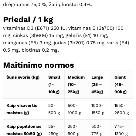
drėgnumas 75,0 %, žali pluoštai 0,4%.
Priedai / 1 kg
vitaminas D3 (E671) 250 IU, vitaminas E (3a700) 100
mg, cinkas (3b606) 15 mg, geležis (E1) 10 mg,
manganas (E5) 3 mg, jodas (3b201) 0,75 mg, varis (E4)
0,5 mg, biotinas 0,2 mg.
Maitinimo normos
Krepšelyje nėra produktų.
Šuns svoris (kg)
Small
Medium
Large
Giant
(1-
(10-
(25 –
(45-
Eiti Į Parduotuvę
10kg)
25kg)
45kg)
90kg)
Kaip visavertis
50-
500-
1000-
1550-
maistas (g)
500 g
1000 g
1550 g
2600 g
Kaip papildomas
25-
250-
500-
775-
maistas 50:50 (g)
250g
500 g
775 g
1300 g