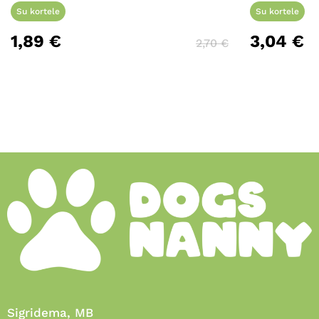
Su kortele
Su kortele
1,89
€
3,04
€
2,70
€
Sigridema, MB