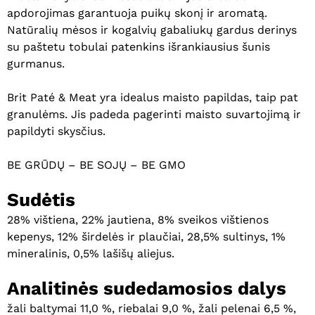
apdorojimas garantuoja puikų skonį ir aromatą.
Natūralių mėsos ir kogalvių gabaliukų gardus derinys
su paštetu tobulai patenkins išrankiausius šunis
gurmanus.
Brit Paté & Meat yra idealus maisto papildas, taip pat
granulėms. Jis padeda pagerinti maisto suvartojimą ir
papildyti skysčius.
BE GRŪDŲ – BE SOJŲ – BE GMO
Sudėtis
28% vištiena, 22% jautiena, 8% sveikos vištienos
kepenys, 12% širdelės ir plaučiai, 28,5% sultinys, 1%
mineralinis, 0,5% lašišų aliejus.
Analitinės sudedamosios dalys
žali baltymai 11,0 %, riebalai 9,0 %, žali pelenai 6,5 %,