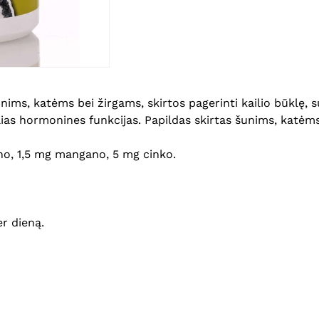
ms, katėms bei žirgams, skirtos pagerinti kailio būklę, sut
ias hormonines funkcijas. Papildas skirtas šunims, katėms
ino, 1,5 mg mangano, 5 mg cinko.
er dieną.