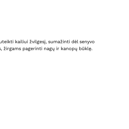
eikti kailiui žvilgesį, sumažinti dėl senyvo
, žirgams pagerinti nagų ir kanopų būklę.
Krepšelyje nėra produktų.