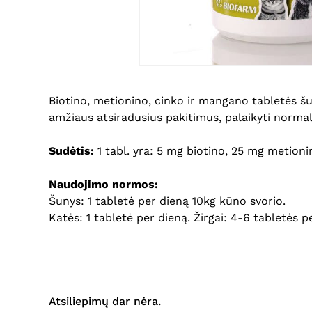
Biotino, metionino, cinko ir mangano tabletės šuni
amžiaus atsiradusius pakitimus, palaikyti normal
Sudėtis:
1 tabl. yra: 5 mg biotino, 25 mg metion
Naudojimo normos:
Šunys: 1 tabletė per dieną 10kg kūno svorio.
Katės: 1 tabletė per dieną. Žirgai: 4-6 tabletės p
Atsiliepimų dar nėra.