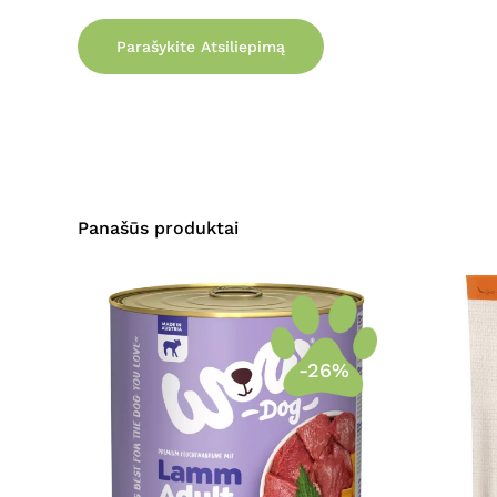
Parašykite Atsiliepimą
Panašūs produktai
-26%