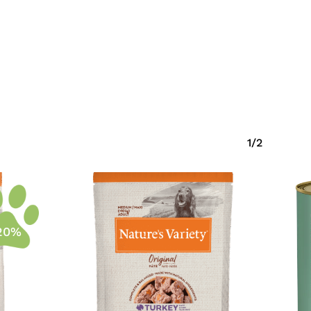
Eiti Į Parduotuvę
1/2
20%