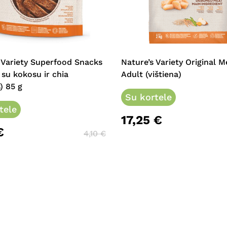
This
product
has
multiple
 Variety Superfood Snacks
Nature’s Variety Original 
variants.
a su kokosu ir chia
Adult (vištiena)
The
) 85 g
options
Su kortele
tele
may
17,25
€
be
€
chosen
4,10
€
on
the
product
page