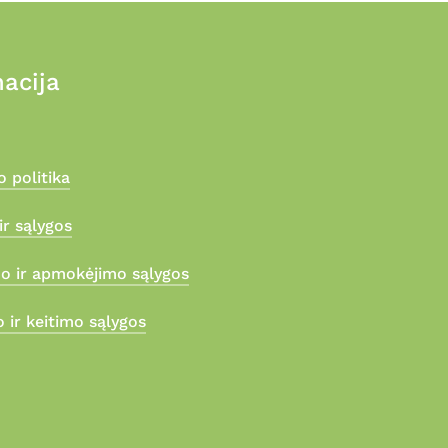
acija
 politika
ir sąlygos
mo ir apmokėjimo sąlygos
 ir keitimo sąlygos