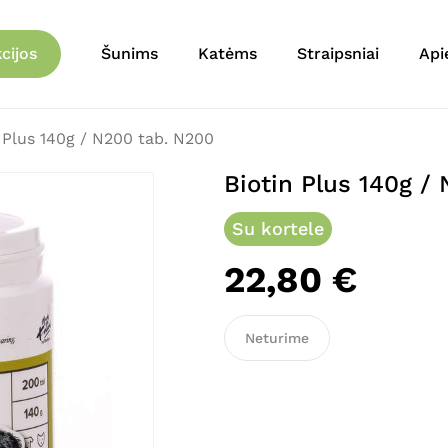
Krepšelis
Būkite pirmas aprašęs 
cijos
Šunims
Katėms
Straipsniai
Api
El. pašto adresas nebu
Jūsų įvertinimas
*
 Plus 140g / N200 tab. N200
Biotin Plus 140g /
Jūsų atsiliepimas
*
Su kortele
22,80
€
Neturime
Pavadinimas
*