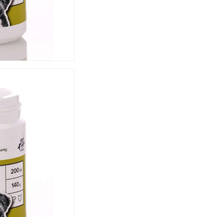
Noriu savo interneto na
puslapį, kad jų nebereiktų 
komentarą.