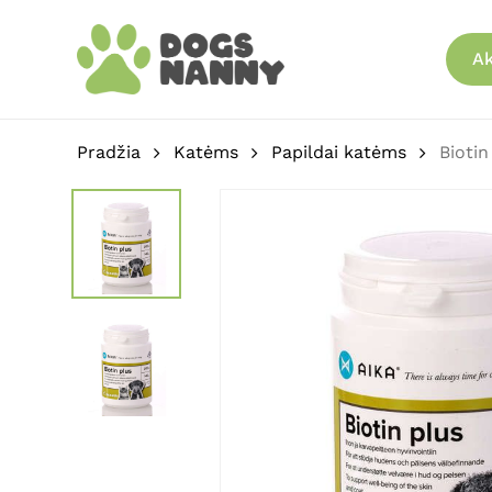
Skip
to
Ak
main
content
Pradžia
Katėms
Papildai katėms
Biotin