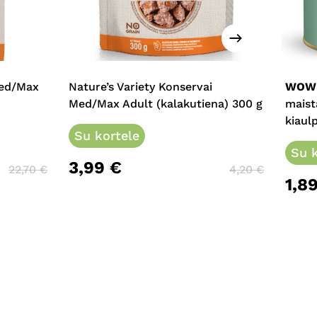
This
prod
has
multi
Med/Max
Nature’s Variety Konservai
WOW
varia
Med/Max Adult (kalakutiena) 300 g
maist
The
kiaul
Su kortele
opti
may
Su k
3,99
€
be
22,70
€
4,20
€
1,8
chos
on
the
prod
page