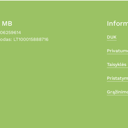
, MB
Inform
306259614
DUK
odas: LT100015888716
Privatumo
Taisyklės 
Pristaty
Grąžinimo