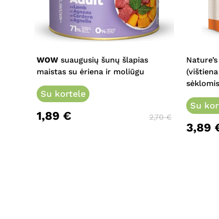
This
product
has
multiple
WOW
suaugusių šunų šlapias
Nature’s
variants.
maistas su ėriena ir moliūgu
(vištien
The
sėklomis
options
Su kortele
may
Su kor
1,89
€
be
2,70
€
3,89
chosen
on
the
product
page