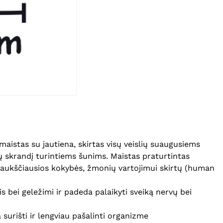
aistas su jautiena, skirtas visų veislių suaugusiems
rų skrandį turintiems šunims. Maistas praturtintas
iš aukščiausios kokybės, žmonių vartojimui skirtų (human
 bei geležimi ir padeda palaikyti sveiką nervų bei
 surišti ir lengviau pašalinti organizme