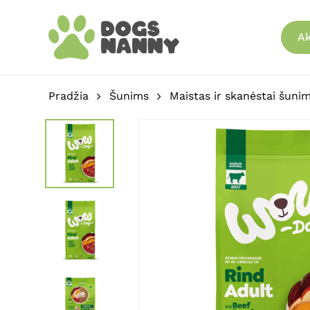
Skip
to
Ak
main
content
Pradžia
Šunims
Maistas ir skanėstai šuni