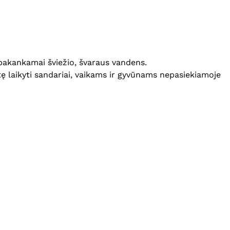
 pakankamai šviežio, švaraus vandens.
otę laikyti sandariai, vaikams ir gyvūnams nepasiekiamoje