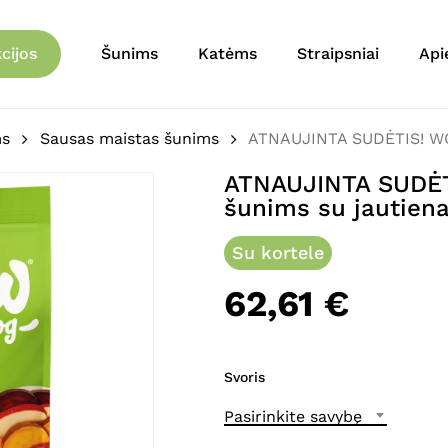
Krepšelis
Būkite pirmas aprašęs
cijos
Šunims
Katėms
Straipsniai
Api
maistas šunims su jaut
El. pašto adresas nebu
ms
Sausas maistas šunims
ATNAUJINTA SUDĖTIS! WO
Jūsų įvertinimas
*
ATNAUJINTA SUDĖ
šunims su jautien
Jūsų atsiliepimas
*
Su kortele
62,61
€
Svoris
Pavadinimas
*
Pasirinkite savybę