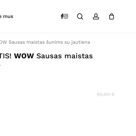
Close
Cart
search
account
 “ATNAUJINTA SUDĖTIS!
WOW
facebook
instagram
Sausas
e mus
iena”
s skelbiamas.
Būtini laukeliai pažymėti
*
W Sausas maistas šunims su jautiena
TIS!
WOW
Sausas maistas
a
65,90
€
El. paštas
*