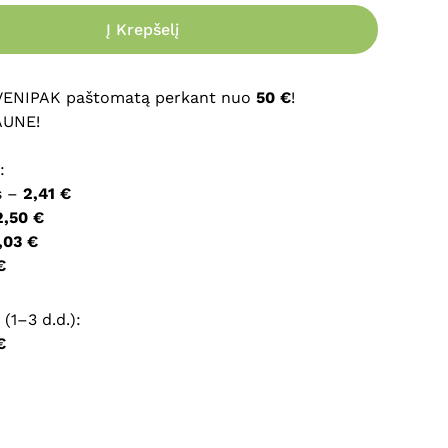
Į Krepšelį
ršyklėje išsaugoti vardą, el. pašto adresą ir interneto
įvesti iš naujo, kai kitą kartą vėl norėsiu parašyti
 VENIPAK paštomatą perkant nuo
50 €
!
AUNE!
:
s –
2,41 €
2,50 €
,03 €
€
(1–3 d.d.):
€