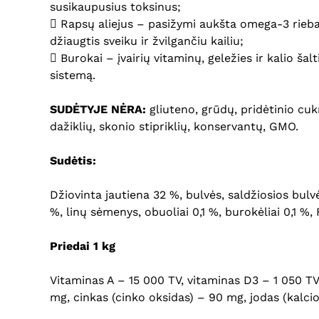
susikaupusius toksinus;
 Rapsų aliejus – pasižymi aukšta omega-3 riebal
džiaugtis sveiku ir žvilgančiu kailiu;
 Burokai – įvairių vitaminų, geležies ir kalio ša
sistemą.
SUDĖTYJE NĖRA:
gliuteno, grūdų, pridėtinio cukr
dažiklių, skonio stipriklių, konservantų, GMO.
Sudėtis:
Džiovinta jautiena 32 %, bulvės, saldžiosios bulv
%, linų sėmenys, obuoliai 0,1 %, burokėliai 0,1 %,
Priedai 1 kg
Vitaminas A – 15 000 TV, vitaminas D3 – 1 050 TV
mg, cinkas (cinko oksidas) – 90 mg, jodas (kalci