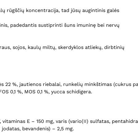
ų rūgščių koncentracija, tad jūsų augintinis galės
ltinis, padedantis sustiprinti šuns imuninę bei nervų
aus, sojos, kaulų miltų, skerdyklos atliekų, dirbtinių
ės 22 %, jautienos riebalai, runkelių minkštimas (cukrus p
 FOS 0,1 %, MOS 0,1 %, yucca schidigera.
, vitaminas E – 150 mg, varis (vario(II) sulfatas, pentahid
o jodatas, bevandenis) – 2,5 mg.