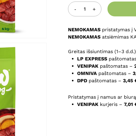
Noriu savo interneto na
puslapį, kad jų nebereiktų 
NEMOKAMAS
komentarą.
pristatymas į
NEMOKAMAS
atsiėmimas K
Greitas išsiuntimas (1–3 d.d.)
LP EXPRESS
paštomata
VENIPAK
paštomatas –
OMNIVA
paštomatas –
3
DPD
paštomatas –
3,45 
Pristatymas į namus ar biurą 
VENIPAK
kurjeris –
7,01 