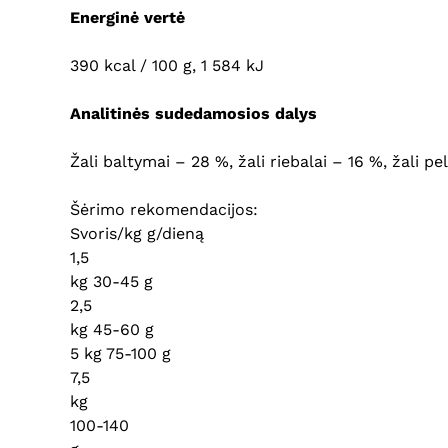
Energinė vertė
390 kcal / 100 g, 1 584 kJ
Analitinės sudedamosios dalys
Žali baltymai – 28 %, žali riebalai – 16 %, žali p
Šėrimo rekomendacijos:
Svoris/kg g/dieną
1,5
kg 30-45 g
2,5
kg 45-60 g
5 kg 75-100 g
7,5
kg
100-140