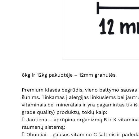
6kg ir 12kg pakuotėje – 12mm granulės.
Premium klasės begrūdis, vieno baltymo sausas m
šunims. Tinkamas į alergijas linkusiems bei jaut
vitaminais bei mineralais ir yra pagamintas tik 
grade quality) produktų, tokių kaip:
 Jautiena – aprūpina organizmą B ir K vitaminais
raumenų sistemą;
 Obuoliai – gausus vitamino C šaltinis ir padeda