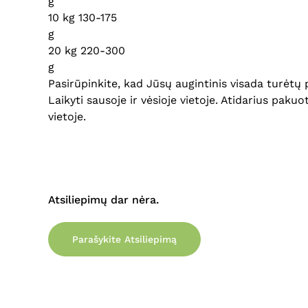
g
10 kg 130-175
g
20 kg 220-300
g
Pasirūpinkite, kad Jūsų augintinis visada turėtų
Laikyti sausoje ir vėsioje vietoje. Atidarius paku
vietoje.
Atsiliepimų dar nėra.
Parašykite Atsiliepimą