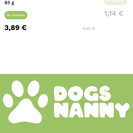
Su kortele
85 g
1,14
€
Su kortele
3,89
€
4,10
€