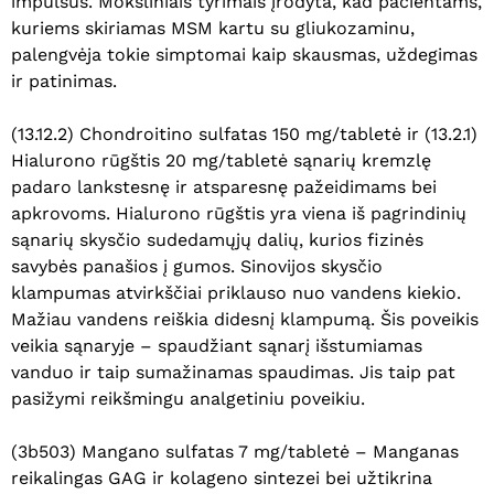
impulsus. Moksliniais tyrimais įrodyta, kad pacientams,
kuriems skiriamas MSM kartu su gliukozaminu,
palengvėja tokie simptomai kaip skausmas, uždegimas
ir patinimas.
(13.12.2) Chondroitino sulfatas 150 mg/tabletė ir (13.2.1)
Hialurono rūgštis 20 mg/tabletė sąnarių kremzlę
padaro lankstesnę ir atsparesnę pažeidimams bei
apkrovoms. Hialurono rūgštis yra viena iš pagrindinių
sąnarių skysčio sudedamųjų dalių, kurios fizinės
savybės panašios į gumos. Sinovijos skysčio
klampumas atvirkščiai priklauso nuo vandens kiekio.
Mažiau vandens reiškia didesnį klampumą. Šis poveikis
veikia sąnaryje – spaudžiant sąnarį išstumiamas
vanduo ir taip sumažinamas spaudimas. Jis taip pat
pasižymi reikšmingu analgetiniu poveikiu.
(3b503) Mangano sulfatas 7 mg/tabletė – Manganas
reikalingas GAG ir kolageno sintezei bei užtikrina