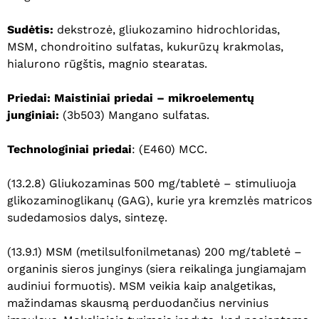
Sudėtis:
dekstrozė, gliukozamino hidrochloridas,
MSM, chondroitino sulfatas, kukurūzų krakmolas,
hialurono rūgštis, magnio stearatas.
Priedai: Maistiniai priedai – mikroelementų
junginiai:
(3b503) Mangano sulfatas.
Technologiniai priedai
: (E460) MCC.
(13.2.8) Gliukozaminas 500 mg/tabletė – stimuliuoja
glikozaminoglikanų (GAG), kurie yra kremzlės matricos
sudedamosios dalys, sintezę.
(13.9.1) MSM (metilsulfonilmetanas) 200 mg/tabletė –
organinis sieros junginys (siera reikalinga jungiamajam
audiniui formuotis). MSM veikia kaip analgetikas,
mažindamas skausmą perduodančius nervinius