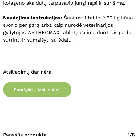
kolageno skaidulų tarpusavio jungimąsi ir surišimą.
Krepšelyje nėra produktų.
Naudojimo instrukcijos:
Šunims: 1 tabletė 20 kg kūno
Eiti Į Parduotuvę
svorio per parą arba kaip nurodė veterinarijos
gydytojas. ARTHROMAX tabletę galima duoti visą arba
sutrinti ir sumaišyti su ėdalu.
Atsiliepimų dar nėra.
Parašykite Atsiliepimą
Panašūs produktai
1/8