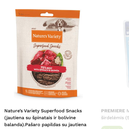
Nature’s Variety Superfood Snacks
PREMIERE
M
(jautiena su špinatais ir bolivine
širdelėmis (
balanda).Pašaro papildas su jautiena