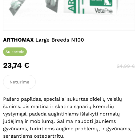
Pavadinimas
*
ARTHOMAX
Large Breeds N100
El. paštas
*
Su kortele
23,74
€
24,99
€
Noriu savo interneto naršyklėje
išsaugoti vardą, el. pašto adresą ir
interneto puslapį, kad jų nebereiktų
Neturime
įvesti iš naujo, kai kitą kartą vėl norėsiu
parašyti komentarą.
Pašaro papildas, specialiai sukurtas didelių veislių
šunims. Jis maitina ir skatina sąnarių kremzlių
vystymąsi, padeda augintiniams išlaikyti normalų
judėjimą ir mobilumą. Galima naudoti jauniems
gyvūnams, turintiems augimo problemų, ir gyvūnams,
sergantiems osteoartritu.