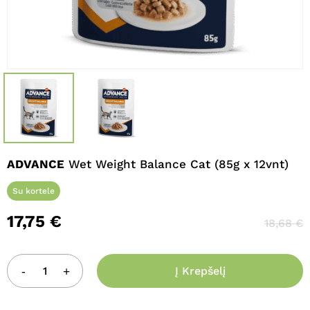
Pavadinimas
*
El. paštas
*
Noriu savo interneto naršyklėje
ADVANCE
Wet Weight Balance Cat (85g x 12vnt)
išsaugoti vardą, el. pašto adresą ir
interneto puslapį, kad jų nebereiktų
Su kortele
įvesti iš naujo, kai kitą kartą vėl norėsiu
parašyti komentarą.
17,75
€
18,68
€
Į Krepšelį