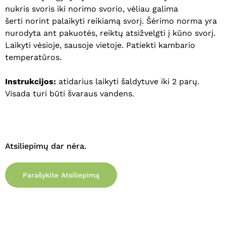
nukris svoris iki norimo svorio, vėliau galima
Krepšelyje nėra produktų.
šerti norint palaikyti reikiamą svorį. Šėrimo norma yra
nurodyta ant pakuotės, reiktų atsižvelgti į kūno svorį.
Eiti Į Parduotuvę
Laikyti vėsioje, sausoje vietoje. Patiekti kambario
temperatūros.
Instrukcijos:
atidarius laikyti šaldytuve iki 2 parų.
Visada turi būti švaraus vandens.
Atsiliepimų dar nėra.
Parašykite Atsiliepimą