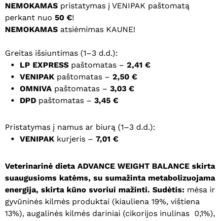
NEMOKAMAS
pristatymas į VENIPAK paštomatą
perkant nuo
50 €
!
NEMOKAMAS
atsiėmimas KAUNE!
Greitas išsiuntimas (1–3 d.d.):
LP EXPRESS
paštomatas –
2,41 €
VENIPAK
paštomatas –
2,50 €
OMNIVA
paštomatas –
3,03 €
DPD
paštomatas –
3,45 €
Pristatymas į namus ar biurą (1–3 d.d.):
VENIPAK
kurjeris –
7,01 €
Veterinarinė dieta ADVANCE WEIGHT BALANCE skirta
suaugusioms katėms, su sumažinta metabolizuojama
energija, skirta kūno svoriui mažinti. Sudėtis:
mėsa ir
gyvūninės kilmės produktai (kiauliena 19%, vištiena
13%), augalinės kilmės dariniai (cikorijos inulinas 0,1%),