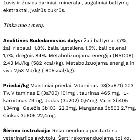
žuvis ir žuvies dariniai, mineralai, augaliniai baltymų
ekstraktai, įvairūs cukrūs.
Tinka nuo 1 metų.
Analitinės Sudedamosios dalys:
žali baltymai 7,7%,
žali riebalai 1,8%, žalia ląsteliena 1,5%, žali pelenai
1,7%, drėgnis 84%. Metabolizuojama energija (NRC06):
2.43 MJ/kg (582 kcal/kg). Metabolizuojama energija in
vivo 2,53 MJ/kg ( 605kcal/kg).
Priedai/kg
Maistiniai priedai: Vitaminas D3(3a671) 203
TV, Vitaminas E (3a700) 101mg , taurinas 465 mg, L-
karnitinas 79mg, Jodas (3b202) 0,51mg. Varis 3b405
1,34mg Geležis 3b103 22,3mg, Manganas 3b503 2,7mg,
Cinkas 3b605 22,4mg.
Šėrimo instrukcija:
Rekomenduoja pasitarti su
veterinarijos gydytoju. Šerti rekomenduojama tol kol