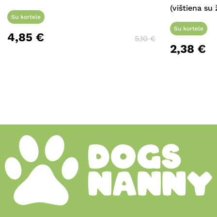
(vištiena su 
Su kortele
Su kortele
4,85
€
5,10
€
2,38
€