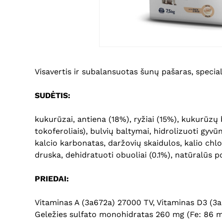
Visavertis ir subalansuotas šunų pašaras, specia
SUDĖTIS:
kukurūzai, antiena (18%), ryžiai (15%), kukurūzų b
tokoferoliais), bulvių baltymai, hidrolizuoti gyvū
kalcio karbonatas, daržovių skaidulos, kalio chlo
druska, dehidratuoti obuoliai (0.1%), natūralūs po
PRIEDAI:
Vitaminas A (3a672a) 27000 TV, Vitaminas D3 (3a
Geležies sulfato monohidratas 260 mg (Fe: 86 mg)