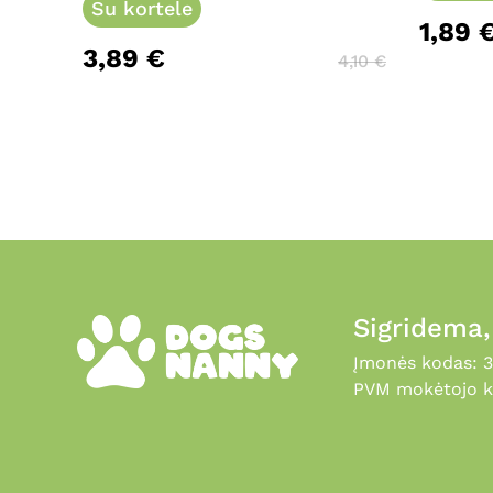
Su kortele
may
1,89
be
3,89
€
chosen
4,10
€
on
the
product
page
Sigridema
Įmonės kodas: 
PVM mokėtojo k