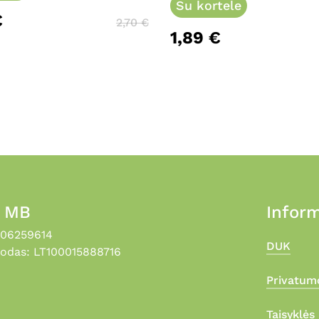
may
Su kortele
€
be
2,70
€
1,89
€
chosen
on
the
product
page
, MB
Inform
306259614
DUK
odas: LT100015888716
Privatumo
Taisyklės 