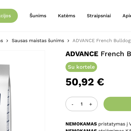
Krepšelis
Būkite pirmas aprašęs 
cijos
Šunims
Katėms
Straipsniai
Api
El. pašto adresas nebu
Jūsų įvertinimas
*
ms
Sausas maistas šunims
ADVANCE French Bulldog 
ADVANCE
French Bu
Jūsų atsiliepimas
*
Su kortele
50,92
€
Pavadinimas
*
NEMOKAMAS
pristatymas į
NEMOKAMAS
atsiėmimas K