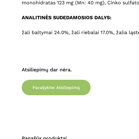
monohidratas 123 mg (Mn: 40 mg), Cinko sulfato 
ANALITINĖS SUDEDAMOSIOS DALYS:
žali baltymai 24.0%, žali riebalai 17.0%, žalia
Atsiliepimų dar nėra.
Parašykite Atsiliepimą
Panašūs produktai