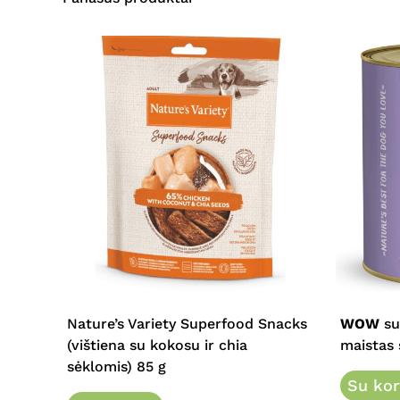
This
product
has
multipl
Nature’s Variety Superfood Snacks
WOW
su
variants
(vištiena su kokosu ir chia
maistas 
The
sėklomis) 85 g
options
Su kor