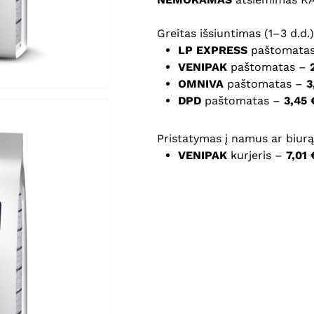
Noriu savo interneto na
Greitas išsiuntimas (1–3 d.d.)
puslapį, kad jų nebereiktų 
LP EXPRESS
paštomata
komentarą.
VENIPAK
paštomatas –
OMNIVA
paštomatas –
3
DPD
paštomatas –
3,45 
Pristatymas į namus ar biurą 
VENIPAK
kurjeris –
7,01 