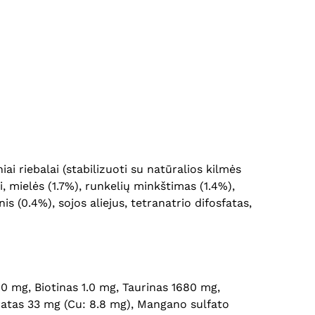
ai riebalai (stabilizuoti su natūralios kilmės
i, mielės (1.7%), runkelių minkštimas (1.4%),
 (0.4%), sojos aliejus, tetranatrio difosfatas,
0 mg, Biotinas 1.0 mg, Taurinas 1680 mg,
dratas 33 mg (Cu: 8.8 mg), Mangano sulfato