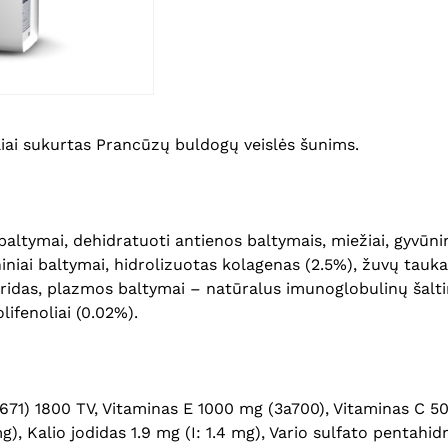
liai sukurtas Prancūzų buldogų veislės šunims.
altymai, dehidratuoti antienos baltymais, miežiai, gyvūnini
niniai baltymai, hidrolizuotas kolagenas (2.5%), žuvų tauka
ridas, plazmos baltymai – natūralus imunoglobulinų šaltinis
lifenoliai (0.02%).
671) 1800 TV, Vitaminas E 1000 mg (3a700), Vitaminas C 50
, Kalio jodidas 1.9 mg (I: 1.4 mg), Vario sulfato pentahi