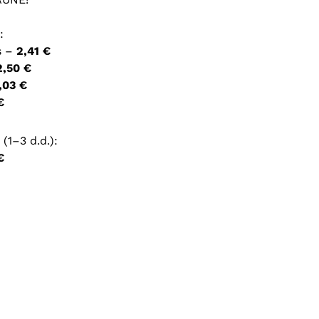
ršyklėje išsaugoti vardą, el. pašto adresą ir interneto
:
įvesti iš naujo, kai kitą kartą vėl norėsiu parašyti
s –
2,41 €
2,50 €
,03 €
€
(1–3 d.d.):
€