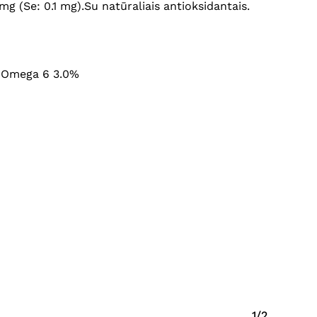
 (Se: 0.1 mg).Su natūraliais antioksidantais.
Krepšelyje nėra produktų.
%, Omega 6 3.0%
Eiti Į Parduotuvę
1/2