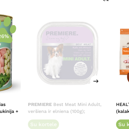
26%
ias
PREMIERE
Best Meat Mini Adult,
HEAL
ukinija +
veršiena ir elniena (100g);
(kala
Su kortele
Su k