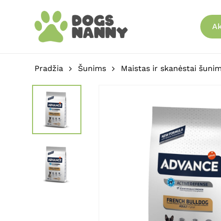
Skip
to
Ak
main
content
Pradžia
Šunims
Maistas ir skanėstai šuni