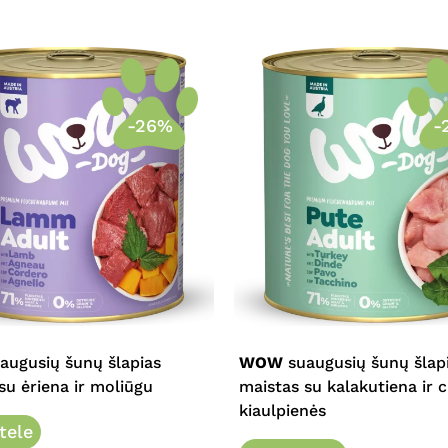
-26%
-
This
product
has
e
multiple
augusių šunų šlapias
WOW
suaugusių šunų šlap
.
variants.
su ėriena ir moliūgu
maistas su kalakutiena ir c
The
kiaulpienės
tele
options