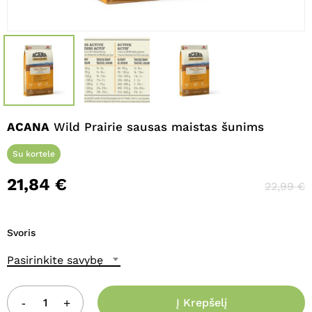
Pavadinimas
*
El. paštas
*
ACANA
Wild Prairie sausas maistas šunims
Noriu savo interneto naršyklėje
Su kortele
išsaugoti vardą, el. pašto adresą ir
21,84
€
interneto puslapį, kad jų nebereiktų
22,99
€
įvesti iš naujo, kai kitą kartą vėl norėsiu
parašyti komentarą.
Svoris
Pasirinkite savybę
Į Krepšelį