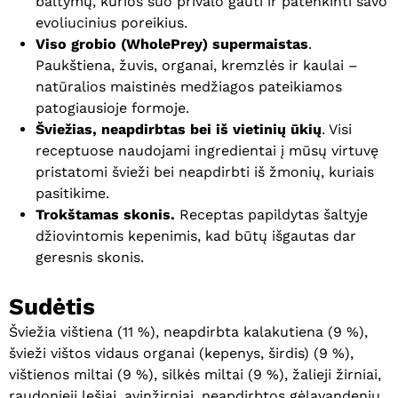
baltymų, kurios šuo privalo gauti ir patenkinti savo
evoliucinius poreikius.
Viso grobio (WholePrey) supermaistas
.
Paukštiena, žuvis, organai, kremzlės ir kaulai –
natūralios maistinės medžiagos pateikiamos
patogiausioje formoje.
Šviežias, neapdirbtas bei iš vietinių ūkių
. Visi
receptuose naudojami ingredientai į mūsų virtuvę
pristatomi švieži bei neapdirbti iš žmonių, kuriais
pasitikime.
Trokštamas skonis.
Receptas papildytas šaltyje
džiovintomis kepenimis, kad būtų išgautas dar
geresnis skonis.
Sudėtis
Šviežia vištiena (11 %), neapdirbta kalakutiena (9 %),
švieži vištos vidaus organai (kepenys, širdis) (9 %),
vištienos miltai (9 %), silkės miltai (9 %), žalieji žirniai,
raudonieji lęšiai, avinžirniai, neapdirbtos gėlavandenių