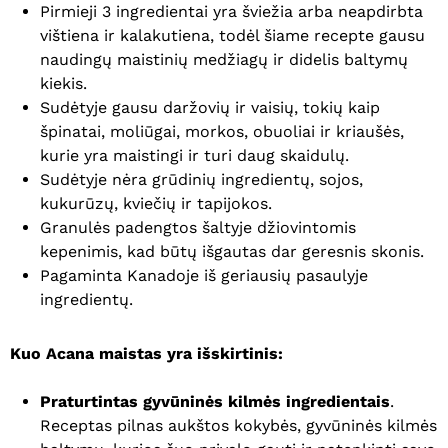
Pirmieji 3 ingredientai yra šviežia arba neapdirbta
vištiena ir kalakutiena, todėl šiame recepte gausu
naudingų maistinių medžiagų ir didelis baltymų
kiekis.
Sudėtyje gausu daržovių ir vaisių, tokių kaip
špinatai, moliūgai, morkos, obuoliai ir kriaušės,
kurie yra maistingi ir turi daug skaidulų.
Sudėtyje nėra grūdinių ingredientų, sojos,
kukurūzų, kviečių ir tapijokos.
Granulės padengtos šaltyje džiovintomis
kepenimis, kad būtų išgautas dar geresnis skonis.
Pagaminta Kanadoje iš geriausių pasaulyje
ingredientų.
Kuo Acana maistas yra išskirtinis:
Praturtintas gyvūninės kilmės ingredientais
.
Receptas pilnas aukštos kokybės, gyvūninės kilmės