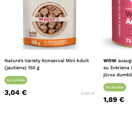
Nature’s Variety Konservai Mini Adult
WOW
suaugu
(jautiena) 150 g
su žvėriena 
jūros dumbli
Su kortele
Su kortele
3,04
€
3,20
€
1,89
€