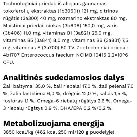
Technologiniai priedai: iš aliejaus gaunamas
tokoferolių ekstraktas (1b306(i)) 121 mg, citrinos
rūgštis (3a300) 40 mg, rozmarino ekstraktas 80 mg.
Maistiniai priedai: cinkas (3b606) 150,0 mg, varis
(3b406) 11,0 mg, vitaminas B1 (3a821) 25,0 mg,
vitaminas B5 (3a841) 8,0 mg, vitaminas B6 (3a831) 7,5
mg, vitaminas E (3a700) 50 TV. Zootechniniai priedai:
4b1707 Enterococcus faecium NCIMB 10415 2,2×10^6
CFU.
Analitinės sudedamosios dalys
Žali baltymai 35,0 %, žali riebalai 17,0 %, žali pelenai 7,0
%, žalia ląsteliena 6,0 %, drėgnis 12,0 %, kalcis 1,5 %,
fosforas 1,1 %, Omega-6 riebalų rūgštys 2,6 %, Omega-
3 riebalų rūgštys 0,9 %, DHA/EPA 0,2 %/0,2 %.
Metabolizuojama energija
3850 kcal/kg (462 kcal 250 ml/120 g puodelyje).