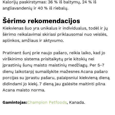
Kalorijų paskirstymas: 36 % iš baltymų, 24 % iš
angliavandenių ir 40 % iš riebalų.
Šėrimo rekomendacijos
Kiekvienas šuo yra unikalus ir individualus, todėl ir jų
šėrimo reikalavimai skiriasi priklausomai nuo veislės,
aplinkos, amžiaus ir aktyvumo.
Pratinant šunį prie naujo pašaro, reikia laiko, kad jo
virškinimo sistema prisitaikytų prie kitokių nei
įprastinių šunų maisto maistinių medžiagų. Per 5
7
–
dienų laikotarpį sumaišykite mažesnes Acana pašaro
porcijas su įprastu pašaru, palaipsniui kiekvieną dieną
didindami jo kiekį. 7 dieną jau galėsite maitinti pilna
Acana maisto norma.
Gamintojas:
Champion Petfoods
, Kanada.