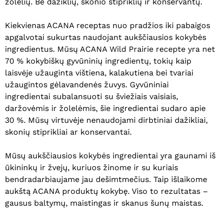
žolelių. Be dažiklių, skonio stipriklių ir konservantų.
Kiekvienas ACANA receptas nuo pradžios iki pabaigos
apgalvotai sukurtas naudojant aukščiausios kokybės
ingredientus. Mūsų ACANA Wild Prairie recepte yra net
70 % kokybiškų gyvūninių ingredientų, tokių kaip
laisvėje užauginta vištiena, kalakutiena bei tvariai
užaugintos gėlavandenės žuvys. Gyvūniniai
ingredientai subalansuoti su šviežiais vaisiais,
daržovėmis ir žolelėmis, šie ingredientai sudaro apie
30 %. Mūsų virtuvėje nenaudojami dirbtiniai dažikliai,
skonių stiprikliai ar konservantai.
Mūsų aukščiausios kokybės ingredientai yra gaunami iš
ūkininkų ir žvejų, kuriuos žinome ir su kuriais
bendradarbiaujame jau dešimtmečius. Taip išlaikome
aukštą ACANA produktų kokybę. Viso to rezultatas –
gausus baltymų, maistingas ir skanus šunų maistas.