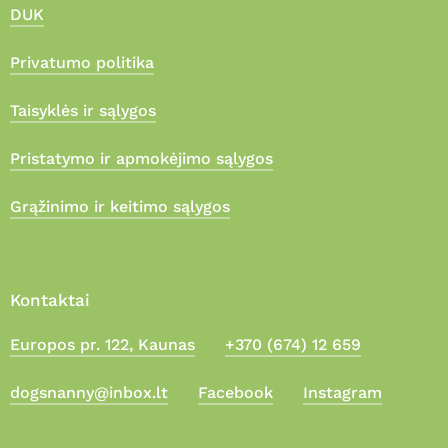
DUK
Privatumo politika
Taisyklės ir sąlygos
Pristatymo ir apmokėjimo sąlygos
Grąžinimo ir keitimo sąlygos
Kontaktai
Europos pr. 122, Kaunas
+370 (674) 12 659
Suma:
0,00
€
dogsnanny@inbox.lt
Facebook
Instagram
Apmokėjimas