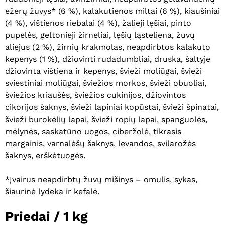
ežerų žuvys* (6 %), kalakutienos miltai (6 %), kiaušiniai
(4 %), vištienos riebalai (4 %), žalieji lęšiai, pinto
pupelės, geltonieji žirneliai, lęšių ląsteliena, žuvų
aliejus (2 %), žirnių krakmolas, neapdirbtos kalakuto
kepenys (1 %), džiovinti rudadumbliai, druska, šaltyje
džiovinta vištiena ir kepenys, švieži moliūgai, švieži
Krepšelyje nėra produktų.
sviestiniai moliūgai, šviežios morkos, švieži obuoliai,
šviežios kriaušės, šviežios cukinijos, džiovintos
Eiti Į Parduotuvę
cikorijos šaknys, švieži lapiniai kopūstai, švieži špinatai,
švieži burokėlių lapai, švieži ropių lapai, spanguolės,
mėlynės, saskatūno uogos, ciberžolė, tikrasis
margainis, varnalėšų šaknys, levandos, svilarožės
šaknys, erškėtuogės.
*Įvairus neapdirbtų žuvų mišinys – omulis, sykas,
šiaurinė lydeka ir kefalė.
Priedai / 1 kg