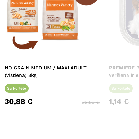
NO GRAIN MEDIUM / MAXI ADULT
PREMIERE
B
(vištiena) 3kg
veršiena ir e
Su kortele
Su kortele
30,88
€
1,14
€
32,50
€