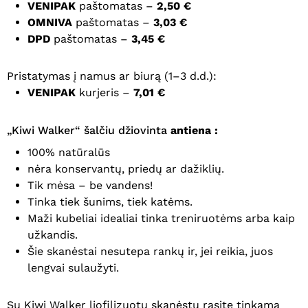
VENIPAK
paštomatas –
2,50 €
OMNIVA
paštomatas –
3,03 €
DPD
paštomatas –
3,45 €
Pristatymas į namus ar biurą (1–3 d.d.):
VENIPAK
kurjeris –
7,01 €
„Kiwi Walker“ šalčiu džiovinta
antiena :
100% natūralūs
nėra konservantų, priedų ar dažiklių.
Tik mėsa – be vandens!
Tinka tiek šunims, tiek katėms.
Maži kubeliai idealiai tinka treniruotėms arba kaip
užkandis.
Šie skanėstai nesutepa rankų ir, jei reikia, juos
lengvai sulaužyti.
Su Kiwi Walker liofilizuotu skanėstu rasite tinkamą