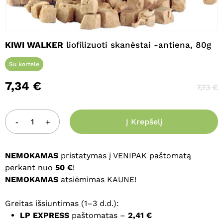
Pavadinimas
*
KIWI WALKER
liofilizuoti skanėstai -antiena, 80g
El. paštas
*
Su kortele
7,34
€
7,73
€
Noriu savo interneto naršyklėje
išsaugoti vardą, el. pašto adresą ir
Į Krepšelį
interneto puslapį, kad jų nebereiktų
įvesti iš naujo, kai kitą kartą vėl norėsiu
parašyti komentarą.
NEMOKAMAS
pristatymas į VENIPAK paštomatą
perkant nuo
50 €
!
NEMOKAMAS
atsiėmimas KAUNE!
Greitas išsiuntimas (1–3 d.d.):
LP EXPRESS
paštomatas –
2,41 €