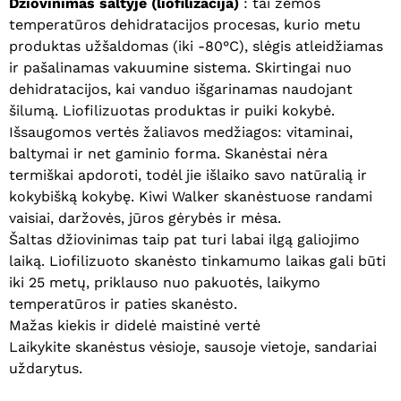
Džiovinimas šaltyje (liofilizacija)
: tai žemos
temperatūros dehidratacijos procesas, kurio metu
produktas užšaldomas (iki -80°C), slėgis atleidžiamas
ir pašalinamas vakuumine sistema. Skirtingai nuo
dehidratacijos, kai vanduo išgarinamas naudojant
šilumą. Liofilizuotas produktas ir puiki kokybė.
Išsaugomos vertės žaliavos medžiagos: vitaminai,
Krepšelyje nėra produktų.
baltymai ir net gaminio forma. Skanėstai nėra
termiškai apdoroti, todėl jie išlaiko savo natūralią ir
Eiti Į Parduotuvę
kokybišką kokybę. Kiwi Walker skanėstuose randami
vaisiai, daržovės, jūros gėrybės ir mėsa.
Šaltas džiovinimas taip pat turi labai ilgą galiojimo
laiką. Liofilizuoto skanėsto tinkamumo laikas gali būti
iki 25 metų, priklauso nuo pakuotės, laikymo
temperatūros ir paties skanėsto.
Mažas kiekis ir didelė maistinė vertė
Laikykite skanėstus vėsioje, sausoje vietoje, sandariai
uždarytus.