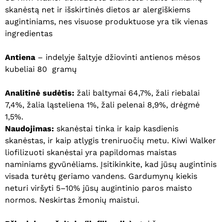
skanėstą net ir išskirtinės dietos ar alergiškiems
augintiniams, nes visuose produktuose yra tik vienas
ingredientas
Antiena
– indelyje šaltyje džiovinti antienos mėsos
kubeliai 80 gramų
A
nalitinė sudėtis:
žali baltymai 64,7%, žali riebalai
7,4%, žalia ląsteliena 1%, žali pelenai 8,9%, drėgmė
1,5%.
Naudojimas:
skanėstai tinka ir kaip kasdienis
skanėstas, ir kaip atlygis treniruočių metu. Kiwi Walker
liofilizuoti skanėstai yra papildomas maistas
naminiams gyvūnėliams. Įsitikinkite, kad jūsų augintinis
visada turėtų geriamo vandens. Gardumynų kiekis
neturi viršyti 5–10% jūsų augintinio paros maisto
normos. Neskirtas žmonių maistui.