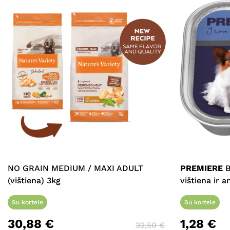
NO GRAIN MEDIUM / MAXI ADULT
PREMIERE
B
(vištiena) 3kg
vištiena ir a
Su kortele
Su kortele
30,88
€
1,28
€
32,50
€