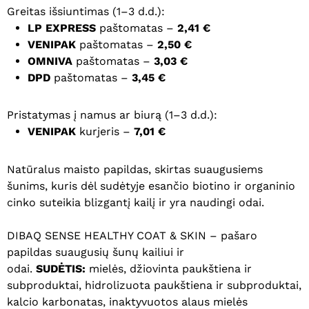
Greitas išsiuntimas (1–3 d.d.):
LP EXPRESS
paštomatas –
2,41 €
VENIPAK
paštomatas –
2,50 €
OMNIVA
paštomatas –
3,03 €
DPD
paštomatas –
3,45 €
Pristatymas į namus ar biurą (1–3 d.d.):
VENIPAK
kurjeris –
7,01 €
Natūralus maisto papildas, skirtas suaugusiems
šunims, kuris dėl sudėtyje esančio biotino ir organinio
cinko suteikia blizgantį kailį ir yra naudingi odai.
DIBAQ SENSE HEALTHY COAT & SKIN – pašaro
papildas suaugusių šunų kailiui ir
odai.
SUDĖTIS:
mielės, džiovinta paukštiena ir
subproduktai, hidrolizuota paukštiena ir subproduktai,
kalcio karbonatas, inaktyvuotos alaus mielės