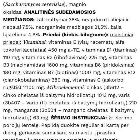
(
), magnio
Saccharomyces cerevisiae
oksidas.
ANALITINĖS SUDEDAMOSIOS
MEDŽIAGOS:
žali baltymai 38%, neapdoroti aliejai ir
riebalai 7,5%, neorganinės medžiagos 21,5%, žalia
ląsteliena 4,9%.
Priedai (kiekis kilograme):
maistiniai
priedai:
: vitaminas E (visų racematų alfa
Vitaminai
tokoferilacetatas) 450 mg a-TE, vitaminas B1 (tiaminas)
110 mg, vitaminas B2 (riboflavimas) 225 mg, vitaminas
B3 (niacinamidas) 1600 mg, vitaminas B6 (piridoksinas)
180 mg, vitaminas B7 (biotinas) 1000 mg, vitaminas B12
(cianokobalaminas) 380 mg, vitaminas C (askorbo
rūgštis) 11100 mg.
: cinkas (3b612 –
Mikroelementai
cinko chelatas iš baltymų hidrolizatų) 1013 mg, varis
(3b407 – Vario (II) chelatas iš baltymų hidrolizatų) 210
mg, manganas (3b504 – mangano chelatas iš baltymų
hidrolizatų) 63 mg.
ŠĖRIMO INSTRUKCIJA:
žr. šėrimo
porcijų lentelę. Papildą duokite reguliariai kartą per
dieną, geriausia sumaišant su maistu. Įprastas
Krepšelyje nėra produktų.