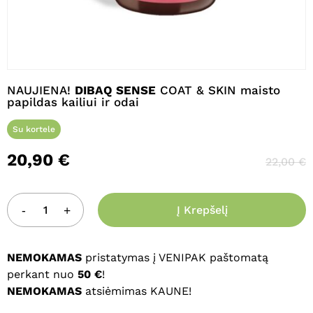
Pavadinimas
*
NAUJIENA!
DIBAQ SENSE
COAT & SKIN maisto
papildas kailiui ir odai
El. paštas
*
Su kortele
20,90
€
22,00
€
Noriu savo interneto naršyklėje
išsaugoti vardą, el. pašto adresą ir
interneto puslapį, kad jų nebereiktų
Į Krepšelį
įvesti iš naujo, kai kitą kartą vėl norėsiu
parašyti komentarą.
NEMOKAMAS
pristatymas į VENIPAK paštomatą
perkant nuo
50 €
!
NEMOKAMAS
atsiėmimas KAUNE!