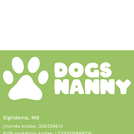
Sigridema, MB
Įmonės kodas: 306259614
PVM mokėtojo kodas: LT100015888716