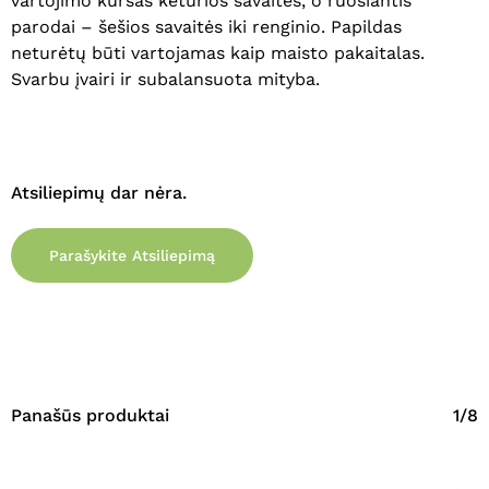
vartojimo kursas keturios savaitės, o ruošiantis
parodai – šešios savaitės iki renginio. Papildas
Eiti Į Parduotuvę
neturėtų būti vartojamas kaip maisto pakaitalas.
Svarbu įvairi ir subalansuota mityba.
Atsiliepimų dar nėra.
Parašykite Atsiliepimą
Panašūs produktai
1/8