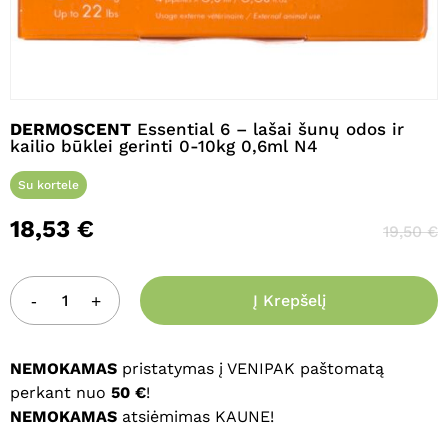
Pavadinimas
*
DERMOSCENT
Essential 6 – lašai šunų odos ir
kailio būklei gerinti 0-10kg 0,6ml N4
El. paštas
*
Su kortele
18,53
€
19,50
€
Noriu savo interneto naršyklėje
išsaugoti vardą, el. pašto adresą ir
Į Krepšelį
interneto puslapį, kad jų nebereiktų
įvesti iš naujo, kai kitą kartą vėl norėsiu
parašyti komentarą.
NEMOKAMAS
pristatymas į VENIPAK paštomatą
perkant nuo
50 €
!
NEMOKAMAS
atsiėmimas KAUNE!