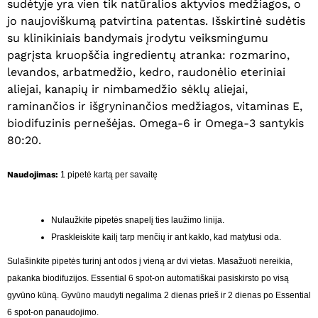
sudėtyje yra vien tik natūralios aktyvios medžiagos, o
Krepšelyje nėra produktų.
jo naujoviškumą patvirtina patentas. Išskirtinė sudėtis
su klinikiniais bandymais įrodytu veiksmingumu
Eiti Į Parduotuvę
pagrįsta kruopščia ingredientų atranka: rozmarino,
levandos, arbatmedžio, kedro, raudonėlio eteriniai
aliejai, kanapių ir nimbamedžio sėklų aliejai,
raminančios ir išgryninančios medžiagos, vitaminas E,
biodifuzinis pernešėjas. Omega-6 ir Omega-3 santykis
80:20.
Naudojimas:
1 pipetė kartą per savaitę
Nulaužkite pipetės snapelį ties laužimo linija.
Praskleiskite kailį tarp menčių ir ant kaklo, kad matytusi oda.
Sulašinkite pipetės turinį ant odos į vieną ar dvi vietas. Masažuoti nereikia,
pakanka biodifuzijos. Essential 6 spot-on automatiškai pasiskirsto po visą
gyvūno kūną. Gyvūno maudyti negalima 2 dienas prieš ir 2 dienas po Essential
6 spot-on panaudojimo.