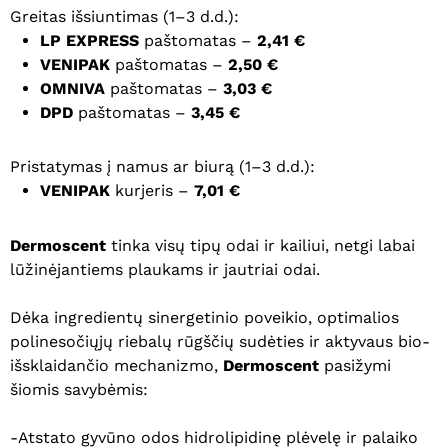
Greitas išsiuntimas (1–3 d.d.):
LP EXPRESS
paštomatas –
2,41 €
VENIPAK
paštomatas –
2,50 €
OMNIVA
paštomatas –
3,03 €
DPD
paštomatas –
3,45 €
Pristatymas į namus ar biurą (1–3 d.d.):
VENIPAK
kurjeris –
7,01 €
Dermoscent
tinka visų tipų odai ir kailiui, netgi labai
lūžinėjantiems plaukams ir jautriai odai.
Dėka ingredientų sinergetinio poveikio, optimalios
polinesočiųjų riebalų rūgščių sudėties ir aktyvaus bio-
išsklaidančio mechanizmo,
Dermoscent
pasižymi
šiomis savybėmis:
-Atstato gyvūno odos hidrolipidinę plėvelę ir palaiko