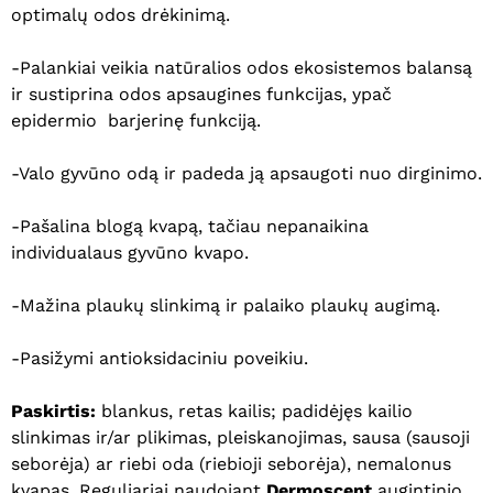
optimalų odos drėkinimą.
-Palankiai veikia natūralios odos ekosistemos balansą
ir sustiprina odos apsaugines funkcijas, ypač
epidermio barjerinę funkciją.
-Valo gyvūno odą ir padeda ją apsaugoti nuo dirginimo.
-Pašalina blogą kvapą, tačiau nepanaikina
individualaus gyvūno kvapo.
-Mažina plaukų slinkimą ir palaiko plaukų augimą.
-Pasižymi antioksidaciniu poveikiu.
Paskirtis:
blankus, retas kailis; padidėjęs kailio
slinkimas ir/ar plikimas, pleiskanojimas, sausa (sausoji
seborėja) ar riebi oda (riebioji seborėja), nemalonus
kvapas. Reguliariai naudojant
Dermoscent
augintinio