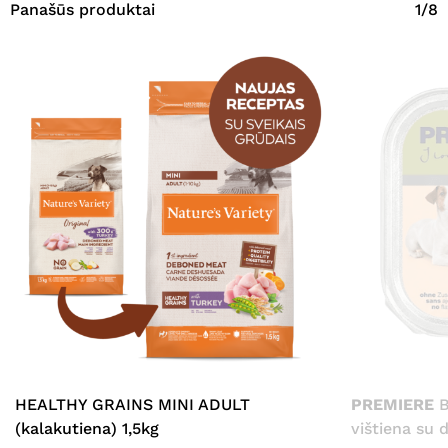
Panašūs produktai
1/8
HEALTHY GRAINS MINI ADULT
PREMIERE
B
(kalakutiena) 1,5kg
vištiena su 