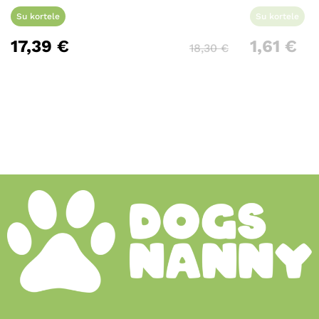
Su kortele
Su kortele
17,39
€
1,61
€
18,30
€