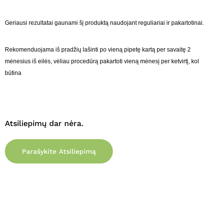
Geriausi rezultatai gaunami šį produktą naudojant reguliariai ir pakartotinai.
Rekomenduojama iš pradžių lašinti po vieną pipetę kartą per savaitę 2
mėnesius iš eilės, vėliau procedūrą pakartoti vieną mėnesį per ketvirtį, kol
būtina
Atsiliepimų dar nėra.
Parašykite Atsiliepimą