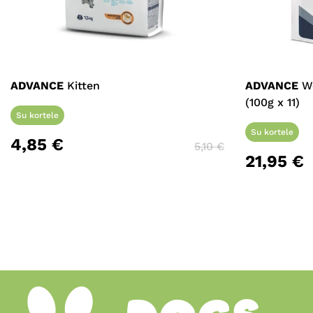
ADVANCE
Kitten
ADVANCE
We
(100g x 11)
Su kortele
Su kortele
4,85
€
5,10
€
21,95
€