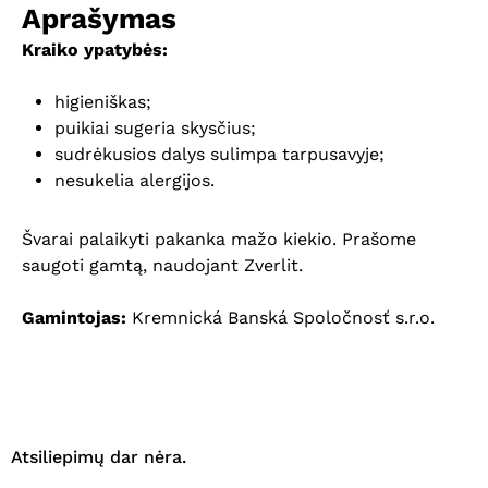
Aprašymas
Kraiko ypatybės:
higieniškas;
puikiai sugeria skysčius;
sudrėkusios dalys sulimpa tarpusavyje;
nesukelia alergijos.
Švarai palaikyti pakanka mažo kiekio. Prašome
saugoti gamtą, naudojant Zverlit.
Gamintojas:
Kremnická Banská Spoločnosť s.r.o.
Krepšelyje nėra produktų.
Eiti Į Parduotuvę
Atsiliepimų dar nėra.