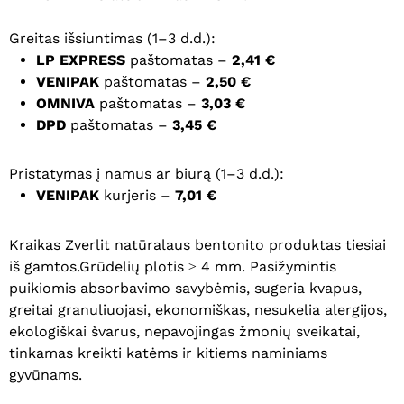
Greitas išsiuntimas (1–3 d.d.):
LP EXPRESS
paštomatas –
2,41 €
VENIPAK
paštomatas –
2,50 €
OMNIVA
paštomatas –
3,03 €
DPD
paštomatas –
3,45 €
Pristatymas į namus ar biurą (1–3 d.d.):
VENIPAK
kurjeris –
7,01 €
Kraikas Zverlit natūralaus bentonito produktas tiesiai
iš gamtos.Grūdelių plotis ≥ 4 mm. Pasižymintis
puikiomis absorbavimo savybėmis, sugeria kvapus,
greitai granuliuojasi, ekonomiškas, nesukelia alergijos,
ekologiškai švarus, nepavojingas žmonių sveikatai,
tinkamas kreikti katėms ir kitiems naminiams
gyvūnams.