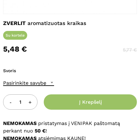
Pavadinimas
*
ZVERLIT
aromatizuotas kraikas
Su kortele
El. paštas
*
5,48
€
5,77
€
Noriu savo interneto naršyklėje
Svoris
išsaugoti vardą, el. pašto adresą ir
interneto puslapį, kad jų nebereiktų
Pasirinkite savybę
įvesti iš naujo, kai kitą kartą vėl norėsiu
parašyti komentarą.
Į Krepšelį
NEMOKAMAS
pristatymas į VENIPAK paštomatą
perkant nuo
50 €
!
NEMOKAMAS
atsiėmimas KAUNE!