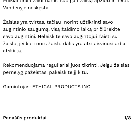
Puikiai tinka žaidimams, šuo gali žaislą apžioti ir nešti.
Vandenyje neskęsta.
Žaislas yra tvirtas, tačiau norint užtikrinti savo
augintinio saugumą, visą žaidimo laiką prižiūrėkite
savo augintinį. Neleiskite savo augintojui žaisti su
žaislu, jei kuri nors žaislo dalis yra atsilaisvinusi arba
atskirta.
Krepšelyje nėra produktų.
Rekomenduojama reguliariai juos tikrinti. Jeigu žaislas
pernelyg pažeistas, pakeiskite jį kitu.
Eiti Į Parduotuvę
Gamintojas: ETHICAL PRODUCTS INC.
Panašūs produktai
1/8