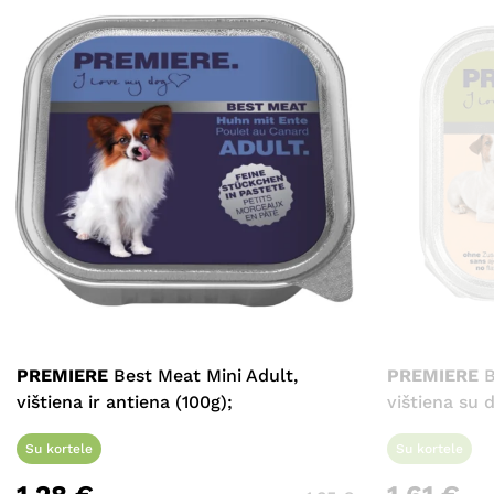
PREMIERE
Best Meat Mini Adult,
PREMIERE
B
vištiena ir antiena (100g);
vištiena su 
Su kortele
Su kortele