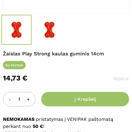
Žaislas Play Strong kaulas guminis 14cm
Su kortele
14,73
€
15,50
€
Į Krepšelį
NEMOKAMAS
pristatymas į VENIPAK paštomatą
perkant nuo
50 €
!