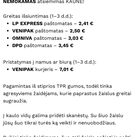
NEMOKAMAS
atsiėmimas KAUNE!
Greitas išsiuntimas (1–3 d.d.):
LP EXPRESS
paštomatas –
2,41 €
VENIPAK
paštomatas –
2,50 €
OMNIVA
paštomatas –
3,03 €
DPD
paštomatas –
3,45 €
Pristatymas į namus ar biurą (1–3 d.d.):
VENIPAK
kurjeris –
7,01 €
Pagamintas iš stiprios TPR gumos, todėl tinka
agresyviems žaidėjams, kurie paprastus žaislus greitai
sugraužia.
Į kaulo vidų galima pridėti skanėstų. Su šiuo žaislu
jūsų šuo tikrai turės ką veikti ir nenuobodžiaus.