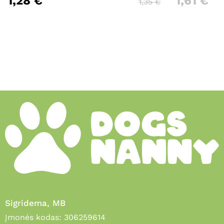
1,28
€
1,61
€
1,35
€
Sigridema, MB
Įmonės kodas: 306259614