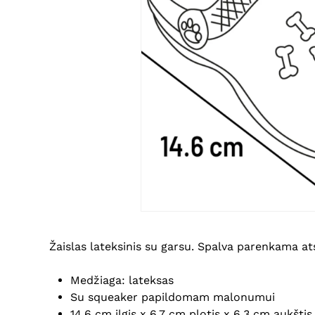
Žaislas lateksinis su garsu. Spalva parenkama atsi
Medžiaga: lateksas
Su squeaker papildomam malonumui
14,6 cm ilgis x 6,7 cm plotis x 6,3 cm aukštis