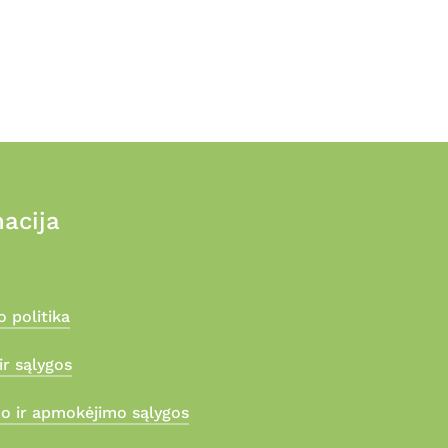
acija
 politika
ir sąlygos
mo ir apmokėjimo sąlygos