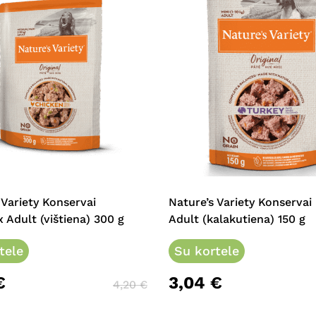
 Variety Konservai
Nature’s Variety Konservai
Adult (vištiena) 300 g
Adult (kalakutiena) 150 g
tele
Su kortele
€
3,04
€
4,20
€