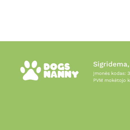
on
the
product
page
Sigridema
Įmonės kodas: 
PVM mokėtojo k