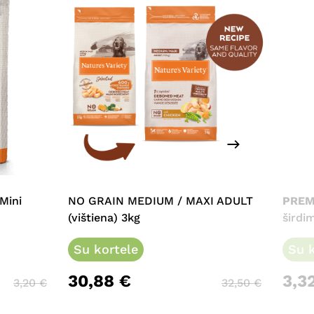
 Mini
NO GRAIN MEDIUM / MAXI ADULT
PREM
(vištiena) 3kg
širdim
Su kortele
Su k
30,88
€
3,3
3,20
€
32,50
€