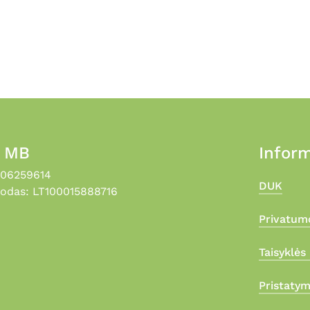
, MB
Inform
306259614
DUK
odas: LT100015888716
Privatumo
Taisyklės 
Pristaty