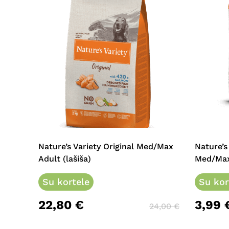
This
product
has
multiple
Nature’s Variety Original Med/Max
Nature’s
variants.
Adult (lašiša)
Med/Max 
The
options
Su kortele
Su kor
may
22,80
€
3,99
be
24,00
€
chosen