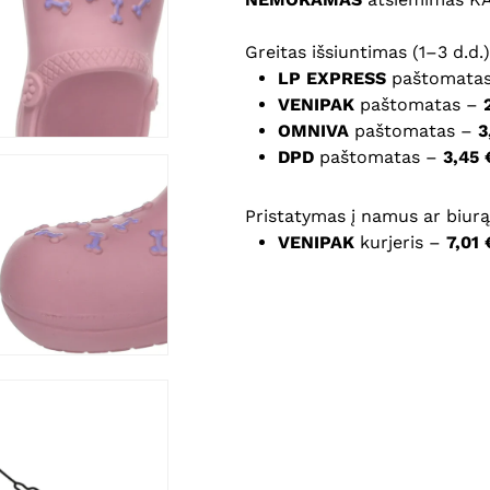
Noriu savo interneto na
Greitas išsiuntimas (1–3 d.d.)
puslapį, kad jų nebereiktų 
LP EXPRESS
paštomata
komentarą.
VENIPAK
paštomatas –
OMNIVA
paštomatas –
3
DPD
paštomatas –
3,45 
Pristatymas į namus ar biurą 
VENIPAK
kurjeris –
7,01 