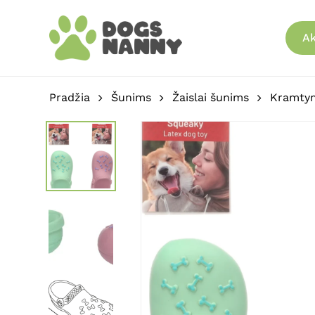
Skip
to
Ak
main
content
Pradžia
Šunims
Žaislai šunims
Kramtym