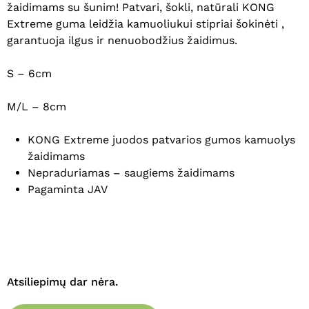
žaidimams su šunim! Patvari, šokli, natūrali KONG
Extreme guma leidžia kamuoliukui stipriai šokinėti ,
garantuoja ilgus ir nenuobodžius žaidimus.
S – 6cm
M/L – 8cm
KONG Extreme juodos patvarios gumos kamuolys
žaidimams
Nepraduriamas – saugiems žaidimams
Pagaminta JAV
Krepšelyje nėra produktų.
Eiti Į Parduotuvę
Atsiliepimų dar nėra.