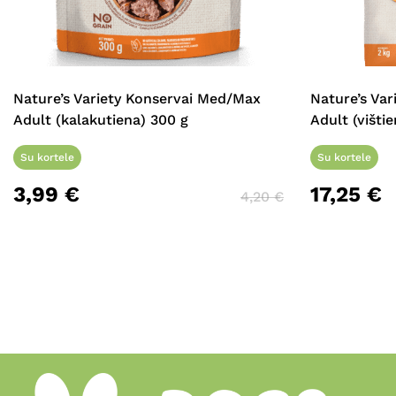
Nature’s Variety Konservai Med/Max
Nature’s Var
Adult (kalakutiena) 300 g
Adult (vištie
Su kortele
Su kortele
3,99
€
17,25
€
4,20
€