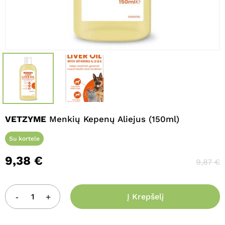
Pavadinimas
*
El. paštas
*
Noriu savo interneto naršyklėje
VETZYME
Menkių Kepenų Aliejus (150ml)
išsaugoti vardą, el. pašto adresą ir
interneto puslapį, kad jų nebereiktų
Su kortele
įvesti iš naujo, kai kitą kartą vėl norėsiu
parašyti komentarą.
9,38
€
9,87
€
Į Krepšelį