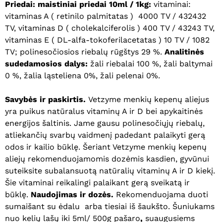
Priedai: maistiniai priedai 10ml / 1kg:
vitaminai:
vitaminas A ( retinilo palmitatas ) 4000 TV / 432432
TV, vitaminas D ( cholekalciferolis ) 400 TV / 43243 TV,
vitaminas E ( DL-alfa-tokoferilacetatas ) 10 TV / 1082
TV; polinesočiosios riebalų rūgštys 29 %.
Analitinės
sudedamosios dalys:
žali riebalai 100 %, žali baltymai
0 %, žalia ląsteliena 0%, žali pelenai 0%.
Savybės ir paskirtis.
Vetzyme menkių kepenų aliejus
yra puikus natūralus vitaminų A ir D bei apykaitinės
energijos šaltinis. Jame gausu polinesočiųjų riebalų,
atliekančių svarbų vaidmenį padedant palaikyti gerą
odos ir kailio būklę. Šeriant Vetzyme menkių kepenų
aliejų rekomenduojamomis dozėmis kasdien, gyvūnui
suteiksite subalansuotą natūralių vitaminų A ir D kiekį.
Šie vitaminai reikalingi palaikant gerą sveikatą ir
būklę.
Naudojimas ir dozės.
Rekomenduojama duoti
sumaišant su ėdalu arba tiesiai iš šaukšto. Šuniukams
nuo kelių lašų iki 5ml/ 500g pašaro
,
suaugusiems