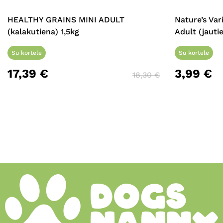
HEALTHY GRAINS MINI ADULT
Nature’s Va
(kalakutiena) 1,5kg
Adult (jauti
Su kortele
Su kortele
17,39
€
3,99
€
18,30
€