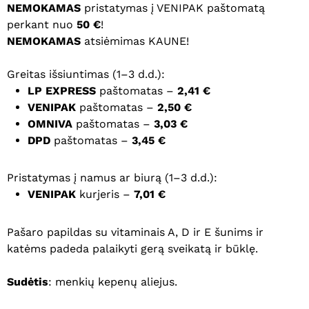
NEMOKAMAS
pristatymas į VENIPAK paštomatą
perkant nuo
50 €
!
NEMOKAMAS
atsiėmimas KAUNE!
Greitas išsiuntimas (1–3 d.d.):
LP EXPRESS
paštomatas –
2,41 €
VENIPAK
paštomatas –
2,50 €
OMNIVA
paštomatas –
3,03 €
DPD
paštomatas –
3,45 €
Pristatymas į namus ar biurą (1–3 d.d.):
VENIPAK
kurjeris –
7,01 €
Pašaro papildas su vitaminais A, D ir E šunims ir
katėms padeda palaikyti gerą sveikatą ir būklę.
Sudėtis
: menkių kepenų aliejus.