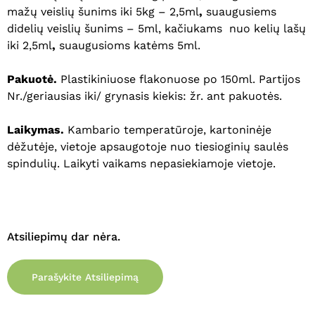
mažų veislių šunims iki 5kg – 2,5ml
,
suaugusiems
didelių veislių šunims – 5ml, kačiukams nuo kelių lašų
iki 2,5ml
,
suaugusioms katėms 5ml.
Krepšelyje nėra produktų.
Pakuotė.
Plastikiniuose flakonuose po 150ml. Partijos
Eiti Į Parduotuvę
Nr./geriausias iki/ grynasis kiekis: žr. ant pakuotės.
Laikymas.
Kambario temperatūroje, kartoninėje
dėžutėje, vietoje apsaugotoje nuo tiesioginių saulės
spindulių. Laikyti vaikams nepasiekiamoje vietoje.
Atsiliepimų dar nėra.
Parašykite Atsiliepimą