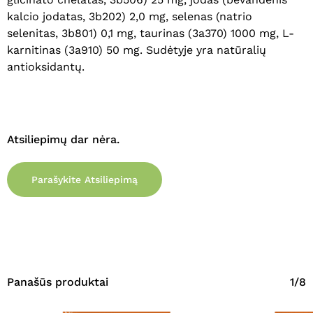
Krepšelyje nėra produktų.
kalcio jodatas, 3b202) 2,0 mg, selenas (natrio
selenitas, 3b801) 0,1 mg, taurinas (3a370) 1000 mg, L-
Eiti Į Parduotuvę
karnitinas (3a910) 50 mg. Sudėtyje yra natūralių
antioksidantų.
Atsiliepimų dar nėra.
Parašykite Atsiliepimą
Panašūs produktai
1/8