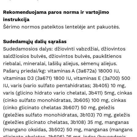
Rekomenduojama paros norma ir vartojimo
instrukcija
Šėrimo normos pateiktos lentelėje ant pakuotės.
Sudedamųjų dalių sąrašas
Sudedamosios dalys: džiovinti vabzdžiai, džiovintos
saldžiosios bulvės, džiovintos bulvės, paukštienos
riebalai, mineralai, lašišų aliejus, sėmenų aliejus.
Pašarų priedai/kg: vitaminas A (3a672a) 18000 IU,
vitaminas D3 (3a671) 1800 IU, vitaminas E (3a700) 500
IU, varis (vario sulfato pentahidratas; 3b405) 10 mg,
varis (glicino hidrato vario chelatai, 3b411) 5mg, cinkas
(cinko sulfato monohidratas, 3b605) 100 mg, cinkas
(cinko glicinato chelatas 3b607) 50 mg, geležis
(geležies sulfato monohidratas, 3b103) 70 mg, geležis
(geležies glicinato chelatas, 3b108) 35 mg, manganas
(mangano oksidas, 3b502) 50 mg, manganas (mangans
glicinato chelatas, 3b506) 25 mg, jodas (bevandenis