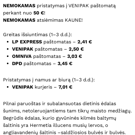
NEMOKAMAS
pristatymas į VENIPAK paštomatą
perkant nuo
50 €
!
NEMOKAMAS
atsiėmimas KAUNE!
Greitas išsiuntimas (1–3 d.d.):
LP EXPRESS
paštomatas –
2,41 €
VENIPAK
paštomatas –
2,50 €
OMNIVA
paštomatas –
3,03 €
DPD
paštomatas –
3,45 €
Pristatymas į namus ar biurą (1–3 d.d.):
VENIPAK
kurjeris –
7,01 €
Pilnai paruoštas ir subalansuotas dietinis ėdalas
šunims, netoleruojantiems tam tikrų maisto medžiagų.
Begrūdis ėdalas, kurio gyvūninės kilmės baltymų
šaltinis yra Hermetia illucens musių lervos, o
angliavandenių šaltinis –saldžiosios bulvės ir bulvės.