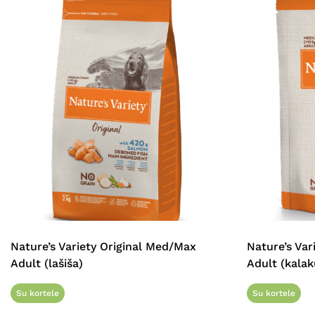
Nature’s Variety Original Med/Max
Nature’s Va
Adult (lašiša)
Adult (kalak
Su kortele
Su kortele