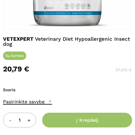
Pavadinimas
*
VETEXPERT
Veterinary Diet Hypoallergenic Insect
dog
El. paštas
*
Su kortele
20,79
€
21,88
€
Noriu savo interneto naršyklėje
išsaugoti vardą, el. pašto adresą ir
interneto puslapį, kad jų nebereiktų
Svoris
įvesti iš naujo, kai kitą kartą vėl norėsiu
parašyti komentarą.
Pasirinkite savybę
Į Krepšelį