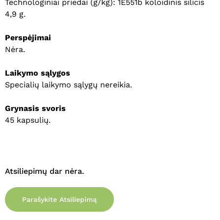
Technologiniai priedai (g/kg): 1E551b koloidinis silicis
4,9 g.
Krepšelyje nėra produktų.
Perspėjimai
Nėra.
Eiti Į Parduotuvę
Laikymo sąlygos
Specialių laikymo sąlygų nereikia.
Grynasis svoris
45 kapsulių.
Atsiliepimų dar nėra.
Parašykite Atsiliepimą