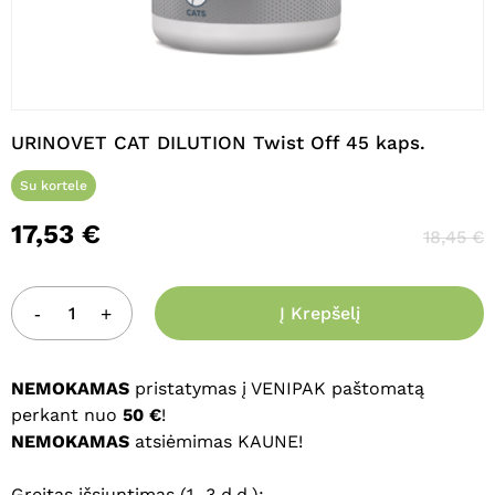
Pavadinimas
*
URINOVET CAT DILUTION Twist Off 45 kaps.
El. paštas
*
Su kortele
17,53
€
18,45
€
Noriu savo interneto naršyklėje
išsaugoti vardą, el. pašto adresą ir
interneto puslapį, kad jų nebereiktų
Į Krepšelį
įvesti iš naujo, kai kitą kartą vėl norėsiu
parašyti komentarą.
NEMOKAMAS
pristatymas į VENIPAK paštomatą
perkant nuo
50 €
!
NEMOKAMAS
atsiėmimas KAUNE!
Greitas išsiuntimas (1–3 d.d.):