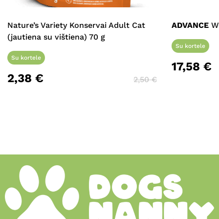
Nature’s Variety Konservai Adult Cat
ADVANCE
We
(jautiena su vištiena) 70 g
Su kortele
Su kortele
17,58
€
2,38
€
2,50
€