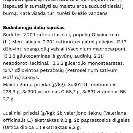
išspausti ir sumaišyti su maistu arba suduoti tiesiai į
burną. Katė visada turi turėti šviežio vandens.
Sudedamųjų dalių sąrašas
Sudėtis: 2.20.1 rafinuotas sojų pupelių Glycine max.
(L.) Merr. aliejus, 2.20.1 rafinuotas palmių aliejus, 13.1.7
džiovinti spanguolių vaisiai (Vaccinium macrocarpon),
13.2.8 gliukozaminas iš gyvūnų audinių, 2.21.1
neapdoroti lecitinai, 13.6.2 glicerolio monostearatas,
13.1.7 džiovintos petražolių (Petroselinum sativum
Hoffm.) šaknys.
Maistingumo priedai (g/kg): 3c301 DL-metioninas
228,9 g, 3a300 vitaminas C 68,7 g, 3a831 vitaminas B6
2,7 g.
Jusliniai priedai (g/kg): 2b valerijono šaknų (Valeriana
officinalis L.) ekstraktas 9,2 g, 2b paprastosios dilgėlės
(Urtica dioica L.) ekstraktas 9,2 g.