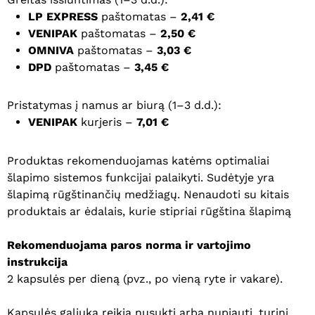
LP EXPRESS
paštomatas –
2,41 €
VENIPAK
paštomatas –
2,50 €
OMNIVA
paštomatas –
3,03 €
DPD
paštomatas –
3,45 €
Pristatymas į namus ar biurą (1–3 d.d.):
VENIPAK
kurjeris –
7,01 €
Produktas rekomenduojamas katėms optimaliai
šlapimo sistemos funkcijai palaikyti. Sudėtyje yra
šlapimą rūgštinančių medžiagų. Nenaudoti su kitais
produktais ar ėdalais, kurie stipriai rūgština šlapimą
Rekomenduojama paros norma ir vartojimo
instrukcija
2 kapsulės per dieną (pvz., po vieną ryte ir vakare).
Kapsulės galiuką reikia nusukti arba nupjauti, turinį