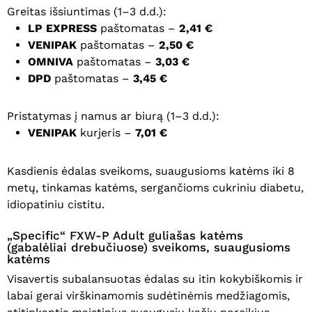
Greitas išsiuntimas (1–3 d.d.):
LP EXPRESS
paštomatas –
2,41 €
VENIPAK
paštomatas –
2,50 €
OMNIVA
paštomatas –
3,03 €
DPD
paštomatas –
3,45 €
Pristatymas į namus ar biurą (1–3 d.d.):
VENIPAK
kurjeris –
7,01 €
Kasdienis ėdalas sveikoms, suaugusioms katėms iki 8
metų, tinkamas katėms, sergančioms cukriniu diabetu,
idiopatiniu cistitu.
„Specific“ FXW-P Adult guliašas katėms
(gabalėliai drebučiuose) sveikoms, suaugusioms
katėms
Visavertis subalansuotas ėdalas su itin kokybiškomis ir
labai gerai virškinamomis sudėtinėmis medžiagomis,