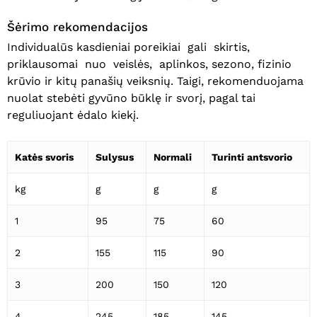
Šėrimo rekomendacijos
Individualūs kasdieniai poreikiai gali skirtis,
priklausomai nuo veislės, aplinkos, sezono, fizinio
krūvio ir kitų panašių veiksnių. Taigi, rekomenduojama
nuolat stebėti gyvūno būklę ir svorį, pagal tai
reguliuojant ėdalo kiekį.
Krepšelyje nėra produktų.
Katės svoris
Sulysus
Normali
Turinti antsvorio
Eiti Į Parduotuvę
kg
g
g
g
1
95
75
60
2
155
115
90
3
200
150
120
4
245
185
145