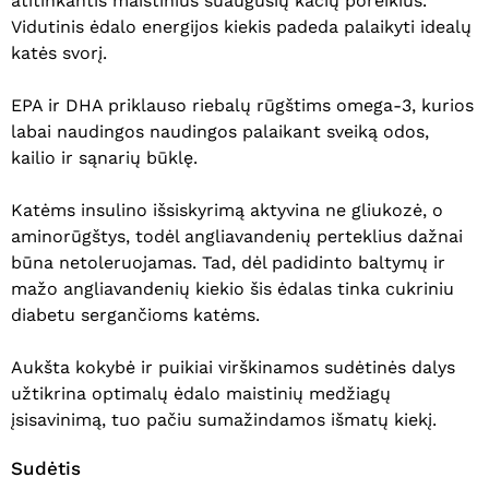
atitinkantis maistinius suaugusių kačių poreikius.
Vidutinis ėdalo energijos kiekis padeda palaikyti idealų
katės svorį.
EPA ir DHA priklauso riebalų rūgštims omega-3, kurios
labai naudingos naudingos palaikant sveiką odos,
kailio ir sąnarių būklę.
Katėms insulino išsiskyrimą aktyvina ne gliukozė, o
aminorūgštys, todėl angliavandenių perteklius dažnai
būna netoleruojamas. Tad, dėl padidinto baltymų ir
mažo angliavandenių kiekio šis ėdalas tinka cukriniu
diabetu sergančioms katėms.
Aukšta kokybė ir puikiai virškinamos sudėtinės dalys
užtikrina optimalų ėdalo maistinių medžiagų
įsisavinimą, tuo pačiu sumažindamos išmatų kiekį.
Sudėtis