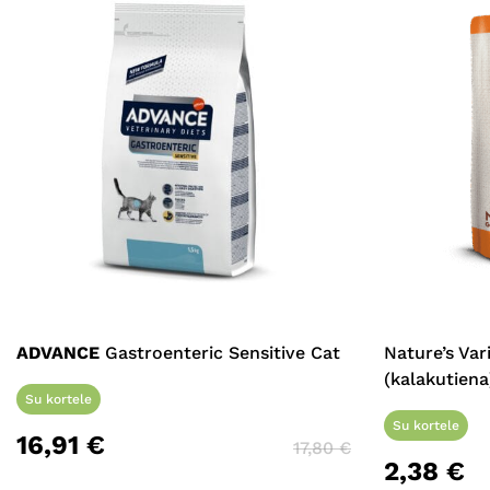
ADVANCE
Gastroenteric Sensitive Cat
Nature’s Var
(kalakutiena
Su kortele
Su kortele
16,91
€
17,80
€
2,38
€