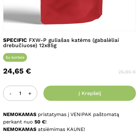
Pavadinimas
*
SPECIFIC
FXW-P guliašas katėms (gabalėliai
drebučiuose) 12x85g
El. paštas
*
Su kortele
24,65
€
25,95
€
Noriu savo interneto naršyklėje
išsaugoti vardą, el. pašto adresą ir
interneto puslapį, kad jų nebereiktų
Į Krepšelį
įvesti iš naujo, kai kitą kartą vėl norėsiu
parašyti komentarą.
NEMOKAMAS
pristatymas į VENIPAK paštomatą
perkant nuo
50 €
!
NEMOKAMAS
atsiėmimas KAUNE!