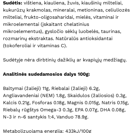
Sudėtis:
vištiena, kiauliena, žuvis, kiaušinių milteliai,
kukurūzų krakmolas, mineralai, metioninas, celiuliozės
milteliai, frukto-oligosaharidai, mielės, vitaminai ir
mikroelementai (įskaitant chelatinius
mikroelementus), gysločio sėklų luobelės, taurinas,
rozmarinų ekstraktas. Natūralūs antioksidantai
(tokoferoliai ir vitaminas C).
Sudėtyje nėra dirbtinių dažiklių ar kvapiųjų medžiagų.
Analitinės sudedamosios dalys 100g:
Baltymai (žalieji) 11g, Riebalai (žalieji) 6.2g,
Angliavandeniai (NEM) 1.8g, Skaidulos (žaliosios) 0.3g,
Kalcis 0.21g, Fosforas 0.18g, Magnis 0.015g, Natris 0.15g,
Riebalų rūgštys Omega-3 0.3g, EPA 0.07g, DHA 0.08g,
N-3 ir n-6 santykis 1:4, Vanduo 78.9g.
Metabolizuojama energija: 433kJ/100g