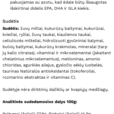
pakuojamas su azotu, kad ėdale būtų išsaugotas
išskirtinai didelis EPA, DHA ir GLA kiekis.
Sudėtis
Sudėtis:
žuvų miltai, kukurūzų baltymai, kukurūzai,
kviečiai, ryžiai, žuvų taukai, kiaulienos taukai,
celiuliozės milteliai, hidrolizuoti gyvūniniai balymai,
bulvių baltymai, kukurūzų krakmolas, mineralai (tarp
jų kalio citratas), vitaminai ir mikroelementai (įskaitant
chelatinius mikroelementus), metioninas, amonio
chloridas, agurklės aliejus, gysločio sėklų luobelės,
taurinas Natūralūs antioksidantai (tokoferoliai,
rozmarino ekstraktas ir vitaminas C).
Sudėtyje nėra dirbtinių dažiklių ar kvapiųjų medžiagų.
Analitinės sudedamosios dalys 100g:
Baltymai (žalieji) 27.8g, Riebalai (žalieji) 14.9g,