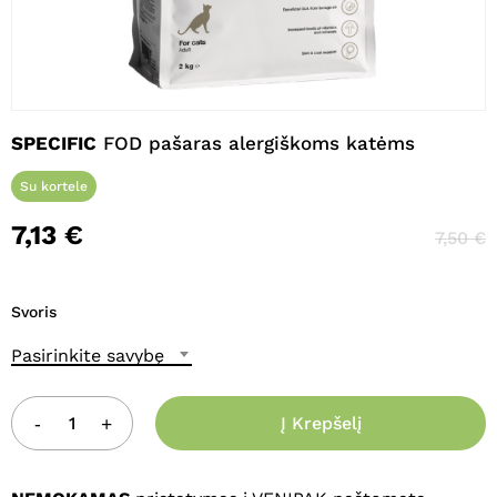
Pavadinimas
*
SPECIFIC
FOD pašaras alergiškoms katėms
El. paštas
*
Su kortele
7,13
€
7,50
€
Noriu savo interneto naršyklėje
išsaugoti vardą, el. pašto adresą ir
interneto puslapį, kad jų nebereiktų
Svoris
įvesti iš naujo, kai kitą kartą vėl norėsiu
parašyti komentarą.
Pasirinkite savybę
Į Krepšelį