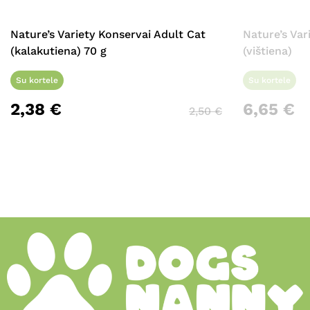
Nature’s Variety Konservai Adult Cat
Nature’s Var
(kalakutiena) 70 g
(vištiena)
Su kortele
Su kortele
2,38
€
6,65
€
2,50
€