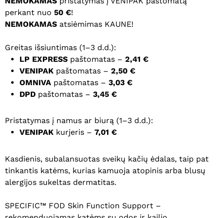
NEMOKAMAS
pristatymas į VENIPAK paštomatą
perkant nuo
50 €
!
NEMOKAMAS
atsiėmimas KAUNE!
Greitas išsiuntimas (1–3 d.d.):
LP EXPRESS
paštomatas –
2,41 €
VENIPAK
paštomatas –
2,50 €
OMNIVA
paštomatas –
3,03 €
DPD
paštomatas –
3,45 €
Pristatymas į namus ar biurą (1–3 d.d.):
VENIPAK
kurjeris –
7,01 €
Kasdienis, subalansuotas sveikų kačių ėdalas, taip pat
tinkantis katėms, kurias kamuoja atopinis arba blusų
alergijos sukeltas dermatitas.
SPECIFIC™ FOD Skin Function Support –
rekomenduojamas katėms su odos ir kailio