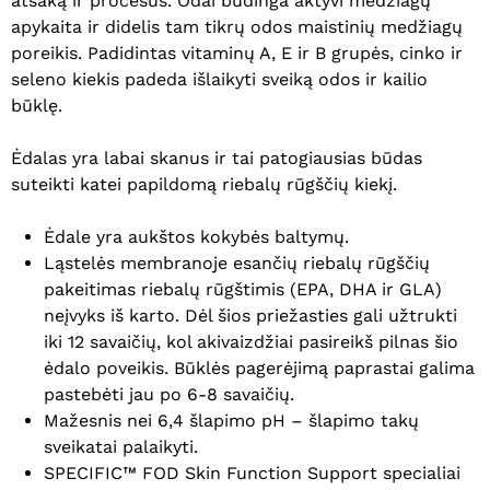
atsaką ir procesus. Odai būdinga aktyvi medžiagų
apykaita ir didelis tam tikrų odos maistinių medžiagų
poreikis. Padidintas vitaminų A, E ir B grupės, cinko ir
seleno kiekis padeda išlaikyti sveiką odos ir kailio
būklę.
Ėdalas yra labai skanus ir tai patogiausias būdas
suteikti katei papildomą riebalų rūgščių kiekį.
Ėdale yra aukštos kokybės baltymų.
Ląstelės membranoje esančių riebalų rūgščių
pakeitimas riebalų rūgštimis (EPA, DHA ir GLA)
neįvyks iš karto. Dėl šios priežasties gali užtrukti
iki 12 savaičių, kol akivaizdžiai pasireikš pilnas šio
ėdalo poveikis. Būklės pagerėjimą paprastai galima
pastebėti jau po 6-8 savaičių.
Mažesnis nei 6,4 šlapimo pH – šlapimo takų
sveikatai palaikyti.
SPECIFIC™ FOD Skin Function Support specialiai