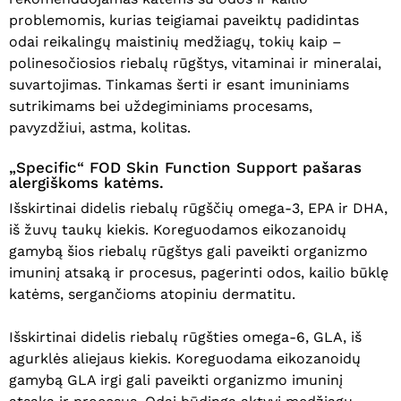
problemomis, kurias teigiamai paveiktų padidintas
odai reikalingų maistinių medžiagų, tokių kaip –
polinesočiosios riebalų rūgštys, vitaminai ir mineralai,
suvartojimas. Tinkamas šerti ir esant imuniniams
sutrikimams bei uždegiminiams procesams,
pavyzdžiui, astma, kolitas.
„Specific“ FOD Skin Function Support pašaras
alergiškoms katėms.
Išskirtinai didelis riebalų rūgščių omega-3, EPA ir DHA,
iš žuvų taukų kiekis. Koreguodamos eikozanoidų
gamybą šios riebalų rūgštys gali paveikti organizmo
imuninį atsaką ir procesus, pagerinti odos, kailio būklę
katėms, sergančioms atopiniu dermatitu.
Išskirtinai didelis riebalų rūgšties omega-6, GLA, iš
agurklės aliejaus kiekis. Koreguodama eikozanoidų
gamybą GLA irgi gali paveikti organizmo imuninį