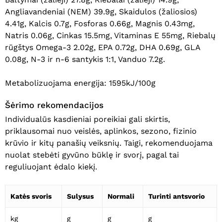
Angliavandeniai (NEM) 39.9g, Skaidulos (žaliosios)
4.41g, Kalcis 0.7g, Fosforas 0.66g, Magnis 0.43mg,
Krepšelyje nėra produktų.
Natris 0.06g, Cinkas 15.5mg, Vitaminas E 55mg, Riebalų
rūgštys Omega-3 2.02g, EPA 0.72g, DHA 0.69g, GLA
Eiti Į Parduotuvę
0.08g, N-3 ir n-6 santykis 1:1, Vanduo 7.2g.
Metabolizuojama energija: 1595kJ/100g
Šėrimo rekomendacijos
Individualūs kasdieniai poreikiai gali skirtis,
priklausomai nuo veislės, aplinkos, sezono, fizinio
krūvio ir kitų panašių veiksnių. Taigi, rekomenduojama
nuolat stebėti gyvūno būklę ir svorį, pagal tai
reguliuojant ėdalo kiekį.
Katės svoris
Sulysus
Normali
Turinti antsvorio
kg
g
g
g