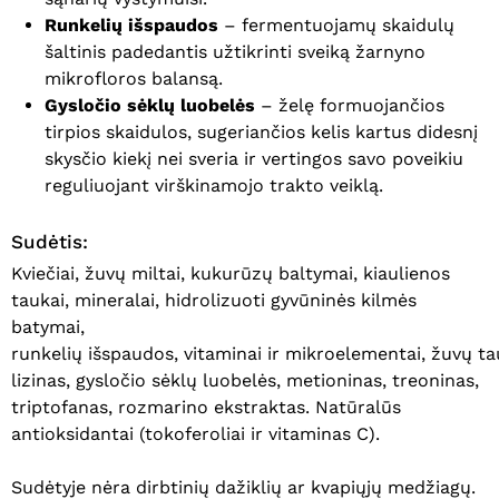
Runkelių išspaudos
– fermentuojamų skaidulų
šaltinis padedantis užtikrinti sveiką žarnyno
mikrofloros balansą.
Gysločio sėklų luobelės
– želę formuojančios
tirpios skaidulos, sugeriančios kelis kartus didesnį
skysčio kiekį nei sveria ir vertingos savo poveikiu
reguliuojant virškinamojo trakto veiklą.
Sudėtis:
Kviečiai, žuvų miltai, kukurūzų baltymai, kiaulienos
taukai, mineralai, hidrolizuoti gyvūninės kilmės
batymai,
runkelių išspaudos, vitaminai ir mikroelementai, žuvų tauk
lizinas, gysločio sėklų luobelės, metioninas, treoninas,
triptofanas, rozmarino ekstraktas. Natūralūs
antioksidantai (tokoferoliai ir vitaminas C).
Sudėtyje nėra dirbtinių dažiklių ar kvapiųjų medžiagų.