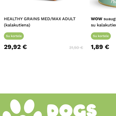
HEALTHY GRAINS MED/MAX ADULT
WOW
suaugu
(kalakutiena)
su kalakutie
Su kortele
Su kortele
29,92
€
1,89
€
31,50
€