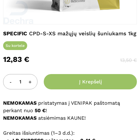
Pavadinimas
*
SPECIFIC
CPD-S-XS mažųjų veislių šuniukams 1kg
Su kortele
El. paštas
*
12,83
€
13,50
€
Noriu savo interneto naršyklėje
Į Krepšelį
išsaugoti vardą, el. pašto adresą ir
interneto puslapį, kad jų nebereiktų
įvesti iš naujo, kai kitą kartą vėl norėsiu
NEMOKAMAS
pristatymas į VENIPAK paštomatą
parašyti komentarą.
perkant nuo
50 €
!
NEMOKAMAS
atsiėmimas KAUNE!
Greitas išsiuntimas (1–3 d.d.):