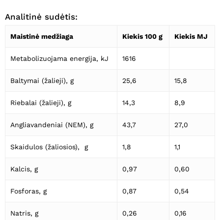
Analitinė sudėtis:
Maistinė medžiaga
Kiekis 100 g
Kiekis MJ
Metabolizuojama energija, kJ
1616
Baltymai (žalieji), g
25,6
15,8
Riebalai (žalieji), g
14,3
8,9
Angliavandeniai (NEM), g
43,7
27,0
Skaidulos (žaliosios), g
1,8
1,1
Krepšelyje nėra produktų.
Kalcis, g
0,97
0,60
Eiti Į Parduotuvę
Fosforas, g
0,87
0,54
Natris, g
0,26
0,16