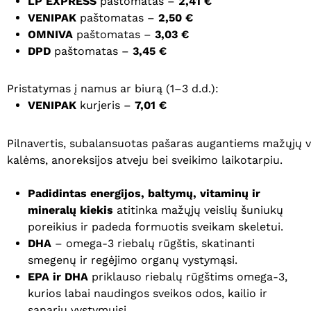
LP EXPRESS
paštomatas –
2,41 €
VENIPAK
paštomatas –
2,50 €
OMNIVA
paštomatas –
3,03 €
DPD
paštomatas –
3,45 €
Pristatymas į namus ar biurą (1–3 d.d.):
VENIPAK
kurjeris –
7,01 €
Pilnavertis, subalansuotas pašaras augantiems mažųjų ve
kalėms, anoreksijos atveju bei sveikimo laikotarpiu.
Padidintas energijos, baltymų, vitaminų ir
mineralų kiekis
atitinka mažųjų veislių šuniukų
poreikius ir padeda formuotis sveikam skeletui.
DHA
– omega-3 riebalų rūgštis, skatinanti
smegenų ir regėjimo organų vystymąsi.
EPA ir DHA
priklauso riebalų rūgštims omega-3,
kurios labai naudingos sveikos odos, kailio ir
sąnarių vystymuisi.