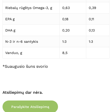
Riebalų rūgštys Omega-3, g
0,63
0,39
EPA g
0,18
0,11
DHA g
0,20
0,13
N-3 ir n-6 santykis
1:3
1:3
Vanduo, g
8,5
*Suaugusio šuns svorio
Atsiliepimų dar nėra.
Parašykite Atsiliepimą