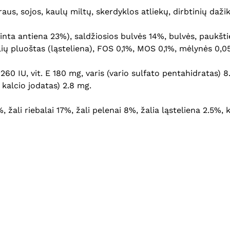
s, sojos, kaulų miltų, skerdyklos atliekų, dirbtinių dažik
inta antiena 23%), saldžiosios bulvės 14%, bulvės, paukšti
olių pluoštas (ląsteliena), FOS 0,1%, MOS 0,1%, mėlynės 0,0
1260 IU, vit. E 180 mg, varis (vario sulfato pentahidratas)
 kalcio jodatas) 2.8 mg.
 žali riebalai 17%, žali pelenai 8%, žalia ląsteliena 2.5%,