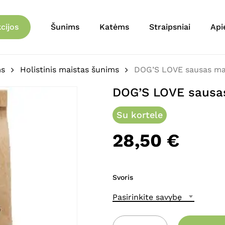
Krepšelis
Būkite pirmas aprašęs 
cijos
Šunims
Katėms
Straipsniai
Api
El. pašto adresas nebu
Jūsų įvertinimas
*
ms
Holistinis maistas šunims
DOG’S LOVE sausas mai
DOG’S LOVE sausas
Jūsų atsiliepimas
*
Su kortele
28,50
€
Svoris
Pavadinimas
*
Pasirinkite savybę