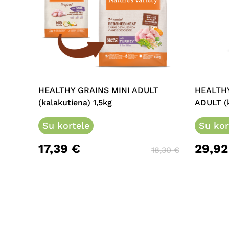
This
product
has
multipl
HEALTHY GRAINS MINI ADULT
HEALTH
variants
(kalakutiena) 1,5kg
ADULT (k
The
Su kortele
options
Su kor
may
17,39
€
29,9
be
18,30
€
chosen
on
the
product
page