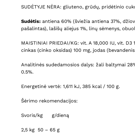
SUDĖTYJE NĖRA: gliuteno, grūdų, pridėtinio cukrau
Sud
ėtis:
antiena 60% (šviežia antiena 37%, džiov
pašalintas), lašišų aliejus 1%, linų sėmenys, obu
MAISTINIAI PRIEDAI/KG: vit. A 18,000 IU, vit. D3 
cinkas (cinko oksidas) 100 mg, jodas (bevandenis
Analitinės sudedamosios dalys: žali baltymai 28%,
0.5%.
Energetinė vertė: 1,611 kJ, 385 kcal / 100 g.
Šėrimo rekomendacijos:
Svoris/kg g/dieną
2,5 kg 50 – 65 g