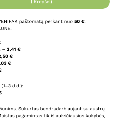
Į Krepšelį
ršyklėje išsaugoti vardą, el. pašto adresą ir interneto
įvesti iš naujo, kai kitą kartą vėl norėsiu parašyti
 VENIPAK paštomatą perkant nuo
50 €
!
AUNE!
:
s –
2,41 €
2,50 €
,03 €
€
(1–3 d.d.):
€
s šunims. Sukurtas bendradarbiaujant su austrų
 Maistas pagamintas tik iš aukščiausios kokybės,