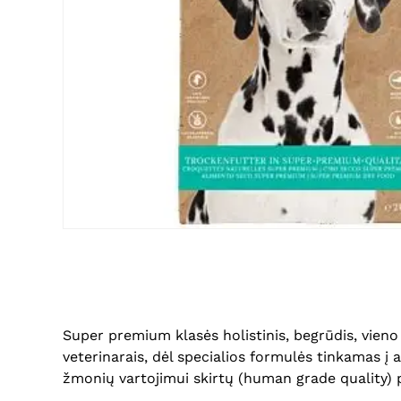
Super premium klasės holistinis, begrūdis, vien
veterinarais, dėl specialios formulės tinkamas į 
žmonių vartojimui skirtų (human grade quality) p