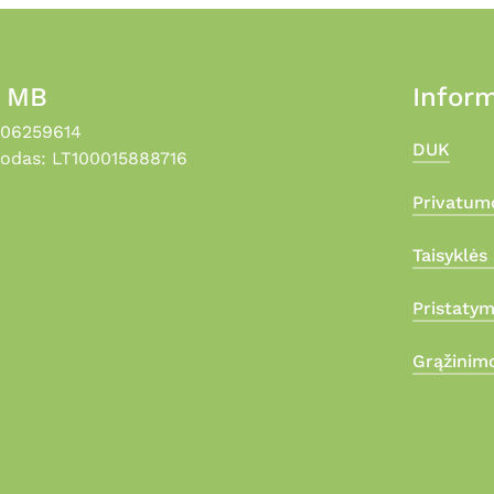
, MB
Inform
306259614
DUK
odas: LT100015888716
Privatumo
Taisyklės 
Pristaty
Grąžinimo