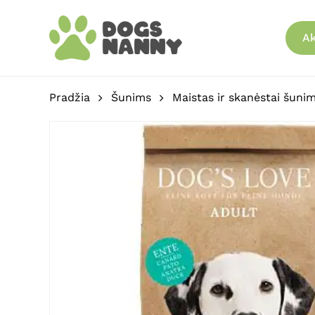
Skip
to
Ak
main
content
Pradžia
Šunims
Maistas ir skanėstai šuni