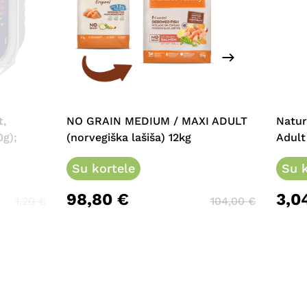
t,
NO GRAIN MEDIUM / MAXI ADULT
Natur
0g);
(norvegiška lašiša) 12kg
Adult
Su kortele
Su k
98,80
€
3,0
1,20
€
104,00
€