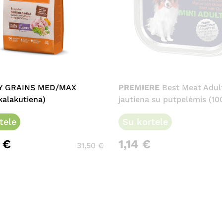
e
Y GRAINS MED/MAX
PREMIERE
Best Meat Adul
.
alakutiena)
jautiena su putpelėmis (10
tele
Su kortele
2
€
1,14
€
31,50
€