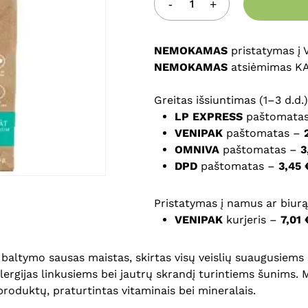
Noriu savo interneto na
puslapį, kad jų nebereiktų 
NEMOKAMAS
komentarą.
pristatymas į
NEMOKAMAS
atsiėmimas K
Greitas išsiuntimas (1–3 d.d.)
LP EXPRESS
paštomata
VENIPAK
paštomatas –
OMNIVA
paštomatas –
3
DPD
paštomatas –
3,45 
Pristatymas į namus ar biurą 
VENIPAK
kurjeris –
7,01 
o baltymo sausas maistas, skirtas visų veislių suaugusiem
alergijas linkusiems bei jautrų skrandį turintiems šunims.
roduktų, praturtintas vitaminais bei mineralais.