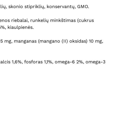
lių, skonio stipriklių, konservantų, GMO.
enos riebalai, runkelių minkštimas (cukrus
5%, kiaulpienės.
 8.5 mg, manganas (mangano (II) oksidas) 10 mg,
 kalcis 1,6%, fosforas 1,1%, omega-6 2%, omega-3