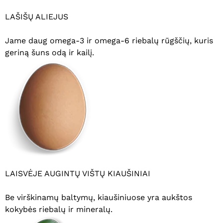
LAŠIŠŲ ALIEJUS
Jame daug omega-3 ir omega-6 riebalų rūgščių, kuris
geriną šuns odą ir kailį.
Krepšelyje nėra produktų.
Eiti Į Parduotuvę
LAISVĖJE AUGINTŲ VIŠTŲ KIAUŠINIAI
Be virškinamų baltymų, kiaušiniuose yra aukštos
kokybės riebalų ir mineralų.