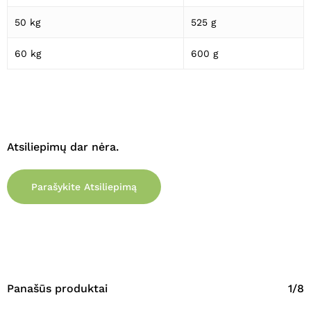
50 kg
525 g
60 kg
600 g
Atsiliepimų dar nėra.
Parašykite Atsiliepimą
Panašūs produktai
1/8