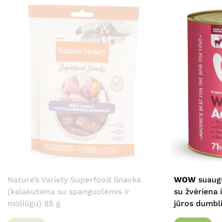
Nature’s Variety Superfood Snacks
WOW
suaugu
(kalakutiena su spanguolėmis ir
su žvėriena 
moliūgu) 85 g
jūros dumbli