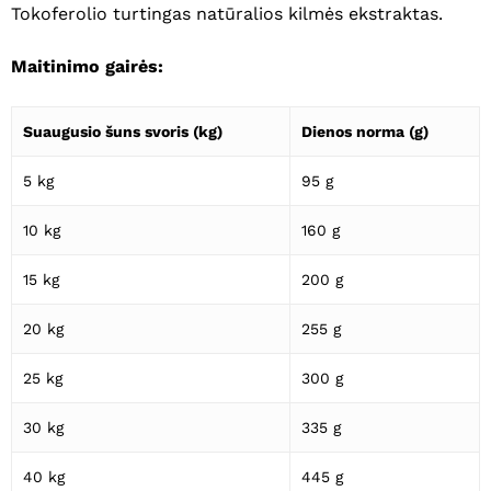
Tokoferolio turtingas natūralios kilmės ekstraktas.
Maitinimo gairės:
Suaugusio šuns svoris (kg)
Dienos norma (g)
5 kg
95 g
10 kg
160 g
15 kg
200 g
20 kg
255 g
25 kg
300 g
30 kg
335 g
40 kg
445 g