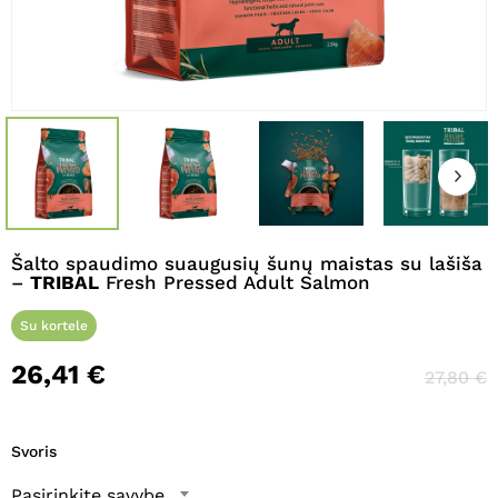
Pavadinimas
*
El. paštas
*
Šalto spaudimo suaugusių šunų maistas su lašiša
–
TRIBAL
Fresh Pressed Adult Salmon
Noriu savo interneto naršyklėje
išsaugoti vardą, el. pašto adresą ir
Su kortele
interneto puslapį, kad jų nebereiktų
26,41
€
įvesti iš naujo, kai kitą kartą vėl norėsiu
27,80
€
parašyti komentarą.
Svoris
Pasirinkite savybę