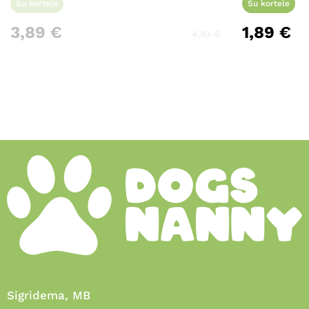
Su kortele
Su kortele
3,89
€
1,89
€
4,10
€
Sigridema, MB