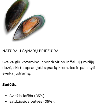
NATŪRALI SĄNARŲ PRIEŽIŪRA
Sveika gliukozamino, chondroitino ir žaliųjų midijų
dozė, skirta apsaugoti sąnarių kremzles ir palaikyti
sveiką judrumą.
Sudėtis:
Šviežia lašiša (35%),
saldžiosios bulvės (35%),