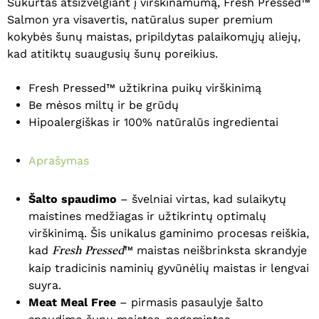
Sukurtas atsižvelgiant į virškinamumą, Fresh Pressed™
Salmon yra visavertis, natūralus super premium
kokybės šunų maistas, pripildytas palaikomųjų aliejų,
kad atitiktų suaugusių šunų poreikius.
Fresh Pressed™ užtikrina puikų virškinimą
Be mėsos miltų ir be grūdų
Hipoalergiškas ir 100% natūralūs ingredientai
Aprašymas
Šalto spaudimo
– švelniai virtas, kad sulaikytų
maistines medžiagas ir užtikrintų optimalų
virškinimą. Šis unikalus gaminimo procesas reiškia,
kad
™ maistas neišbrinksta skrandyje
Fresh Pressed
kaip tradicinis naminių gyvūnėlių maistas ir lengvai
suyra.
Meat Meal Free
– pirmasis pasaulyje šalto