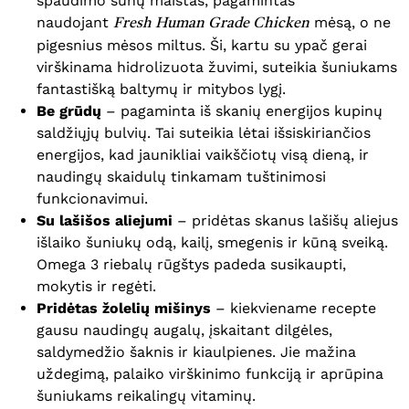
spaudimo šunų maistas, pagamintas
naudojant
mėsą, o ne
Fresh Human Grade Chicken
pigesnius mėsos miltus. Ši, kartu su ypač gerai
virškinama hidrolizuota žuvimi, suteikia šuniukams
fantastišką baltymų ir mitybos lygį.
Be grūdų
– pagaminta iš skanių energijos kupinų
saldžiųjų bulvių. Tai suteikia lėtai išsiskiriančios
energijos, kad jaunikliai vaikščiotų visą dieną, ir
naudingų skaidulų tinkamam tuštinimosi
funkcionavimui.
Su lašišos aliejumi
– pridėtas skanus lašišų aliejus
išlaiko šuniukų odą, kailį, smegenis ir kūną sveiką.
Omega 3 riebalų rūgštys padeda susikaupti,
mokytis ir regėti.
Pridėtas žolelių mišinys
– kiekviename recepte
gausu naudingų augalų, įskaitant dilgėles,
saldymedžio šaknis ir kiaulpienes. Jie mažina
uždegimą, palaiko virškinimo funkciją ir aprūpina
šuniukams reikalingų vitaminų.