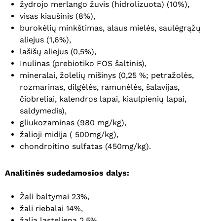
žydrojo merlango žuvis (hidrolizuota) (10%),
visas kiaušinis (8%),
burokėlių minkštimas, alaus mielės, saulėgrąžų
aliejus (1,6%),
lašišų aliejus (0,5%),
Inulinas (prebiotiko FOS šaltinis),
mineralai, žolelių mišinys (0,25 %; petražolės,
rozmarinas, dilgėlės, ramunėlės, šalavijas,
čiobreliai, kalendros lapai, kiaulpienių lapai,
saldymedis),
gliukozaminas (980 mg/kg),
žalioji midija ( 500mg/kg),
chondroitino sulfatas (450mg/kg).
Analitinės sudedamosios dalys:
Žali baltymai 23%,
žali riebalai 14%,
žalia ląsteliena 2,5%,