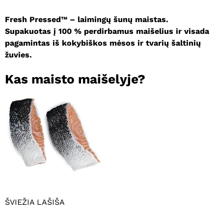
Fresh Pressed™ – laimingų šunų maistas.
Supakuotas į 100 % perdirbamus maišelius ir visada
pagamintas iš kokybiškos mėsos ir tvarių šaltinių
žuvies.
Kas maisto maišelyje?
ŠVIEŽIA LAŠIŠA