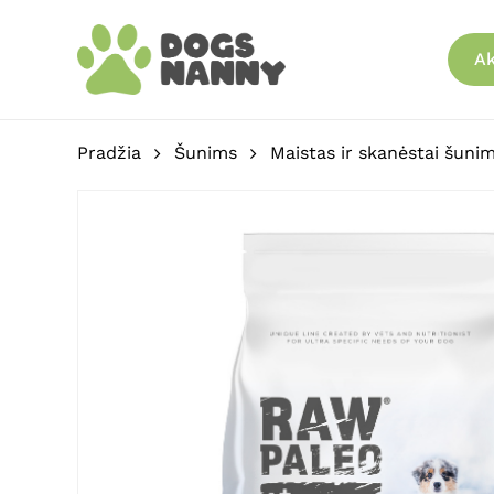
Skip
to
Ak
main
content
Pradžia
Šunims
Maistas ir skanėstai šuni