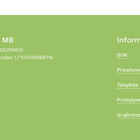
, MB
Inform
306259614
DUK
odas: LT100015888716
Privatumo
Taisyklės 
Pristaty
Grąžinimo