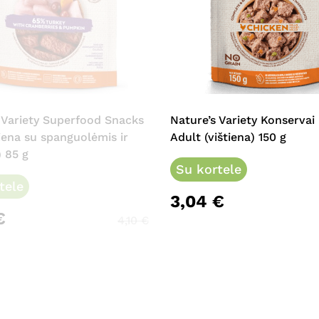
 Variety Superfood Snacks
Nature’s Variety Konservai
iena su spanguolėmis ir
Adult (vištiena) 150 g
 85 g
Su kortele
tele
3,04
€
€
4,10
€