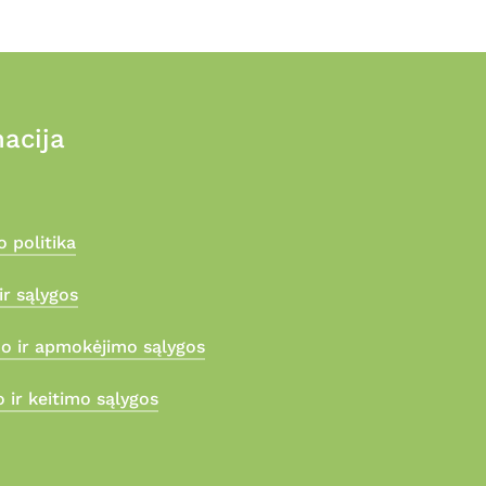
acija
 politika
ir sąlygos
mo ir apmokėjimo sąlygos
 ir keitimo sąlygos