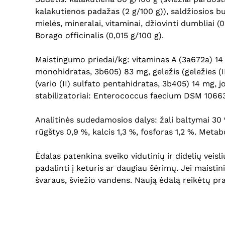
kalakutienos padažas (2 g/100 g)), saldžiosios bul
mielės, mineralai, vitaminai, džiovinti dumbliai (
Borago officinalis (0,015 g/100 g).
Maistingumo priedai/kg: vitaminas A (3a672a) 14 
monohidratas, 3b605) 83 mg, geležis (geležies 
(vario (II) sulfato pentahidratas, 3b405) 14 mg, 
stabilizatoriai: Enterococcus faecium DSM 1066
Analitinės sudedamosios dalys: žali baltymai 30 %
rūgštys 0,9 %, kalcis 1,3 %, fosforas 1,2 %. Meta
Ėdalas patenkina sveiko vidutinių ir didelių vei
padalinti į keturis ar daugiau šėrimų. Jei maistin
švaraus, šviežio vandens. Naują ėdalą reikėtų pr