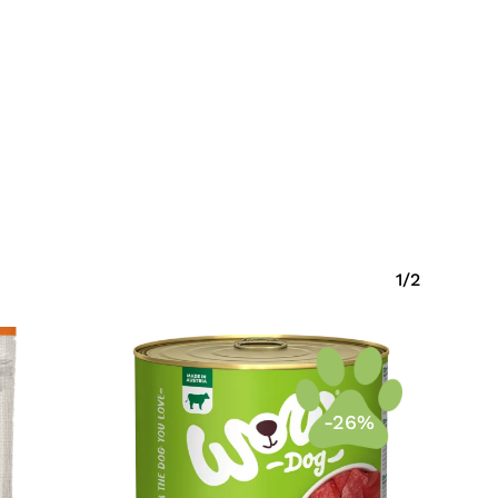
Krepšelyje nėra produktų.
Eiti Į Parduotuvę
1/2
-26%