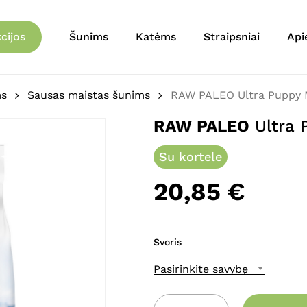
Krepšelis
Būkite pirmas aprašęs 
cijos
Šunims
Katėms
Straipsniai
Api
Turkey”
El. pašto adresas nebu
ms
Sausas maistas šunims
RAW PALEO Ultra Puppy 
Jūsų įvertinimas
*
RAW PALEO
Ultra 
Jūsų atsiliepimas
*
Su kortele
20,85
€
Svoris
Pasirinkite savybę
Pavadinimas
*