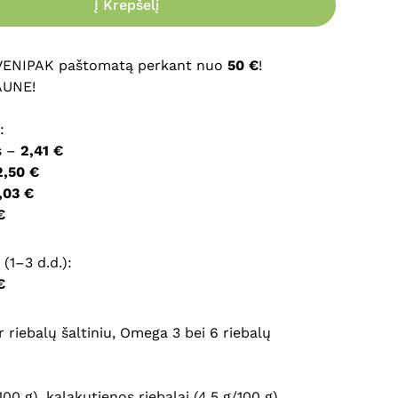
Į Krepšelį
ršyklėje išsaugoti vardą, el. pašto adresą ir interneto
įvesti iš naujo, kai kitą kartą vėl norėsiu parašyti
 VENIPAK paštomatą perkant nuo
50 €
!
AUNE!
:
s –
2,41 €
2,50 €
,03 €
€
(1–3 d.d.):
€
r riebalų šaltiniu, Omega 3 bei 6 riebalų
00 g), kalakutienos riebalai (4,5 g/100 g),