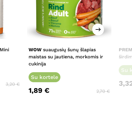
This
product
has
multiple
 Mini
WOW
suaugusių šunų šlapias
PREM
variants.
maistas su jautiena, morkomis ir
širdim
The
cukinija
options
Su k
may
Su kortele
3,3
be
3,20
€
1,89
€
chosen
2,70
€
on
the
product
page