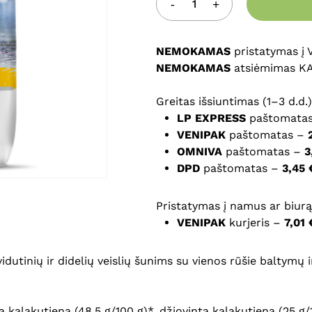
Noriu savo interneto na
NEMOKAMAS
puslapį, kad jų nebereiktų 
pristatymas į
NEMOKAMAS
komentarą.
atsiėmimas K
Greitas išsiuntimas (1–3 d.d.)
LP EXPRESS
paštomata
VENIPAK
paštomatas –
OMNIVA
paštomatas –
3
DPD
paštomatas –
3,45 
Pristatymas į namus ar biurą 
VENIPAK
kurjeris –
7,01 
dutinių ir didelių veislių šunims su vienos rūšie baltymų i
 kalakutiena (48,5 g/100 g)*, džiovinta kalakutiena (25 g/1