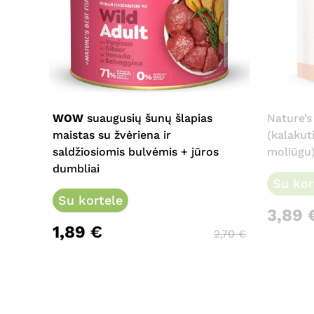
This
product
has
multiple
WOW
suaugusių šunų šlapias
Nature’s
variants.
maistas su žvėriena ir
(kalakut
The
saldžiosiomis bulvėmis + jūros
moliūgu)
options
dumbliai
may
Su kor
be
Su kortele
3,89
chosen
1,89
€
on
2,70
€
the
product
page