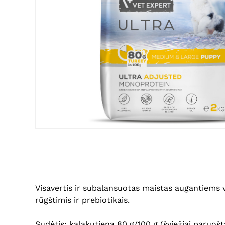
Visavertis ir subalansuotas maistas augantiems vi
rūgštimis ir prebiotikais.
Sudėtis: kalakutiena 80 g/100 g (šviežiai paruošta