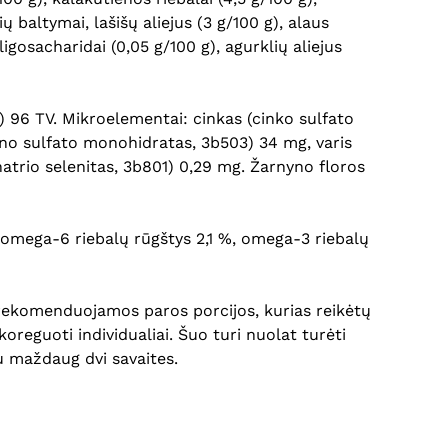
 baltymai, lašišų aliejus (3 g/100 g), alaus
igosacharidai (0,05 g/100 g), agurklių aliejus
) 96 TV. Mikroelementai: cinkas (cinko sulfato
no sulfato monohidratas, 3b503) 34 mg, varis
natrio selenitas, 3b801) 0,29 mg. Žarnyno floros
%, omega-6 riebalų rūgštys 2,1 %, omega-3 riebalų
s rekomenduojamos paros porcijos, kurias reikėtų
koreguoti individualiai. Šuo turi nuolat turėti
u maždaug dvi savaites.