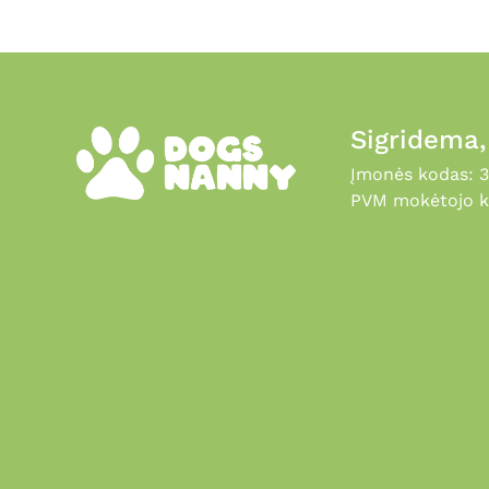
Sigridema
Įmonės kodas: 
PVM mokėtojo k