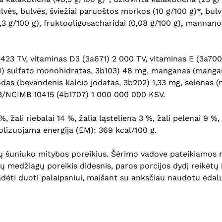
vės, bulvės, šviežiai paruoštos morkos (10 g/100 g)*, bulvių
0,3 g/100 g), fruktooligosacharidai (0,08 g/100 g), mannanol
423 TV, vitaminas D3 (3a671) 2 000 TV, vitaminas E (3a700
(II) sulfato monohidratas, 3b103) 48 mg, manganas (manga
jodas (bevandenis kalcio jodatas, 3b202) 1,33 mg, selenas (
3/NCIMB 10415 (4b1707) 1 000 000 000 KSV.
, žali riebalai 14 %, žalia ląsteliena 3 %, žali pelenai 9 
bolizuojama energija (EM): 369 kcal/100 g.
slių šuniuko mitybos poreikius. Šėrimo vadove pateikiamo
ių medžiagų poreikis didesnis, paros porcijos dydį reikėtų 
adėti duoti palaipsniui, maišant su anksčiau naudotu ėdal