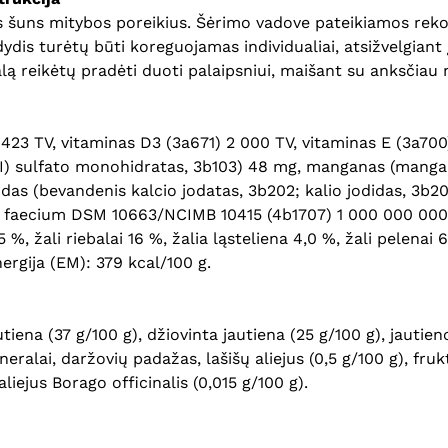
s šuns mitybos poreikius. Šėrimo vadove pateikiamos rek
dydis turėtų būti koreguojamas individualiai, atsižvelgiant
alą reikėtų pradėti duoti palaipsniui, maišant su anksčia
423 TV, vitaminas D3 (3a671) 2 000 TV, vitaminas E (3a700
(II) sulfato monohidratas, 3b103) 48 mg, manganas (manga
odas (bevandenis kalcio jodatas, 3b202; kalio jodidas, 3b20
us faecium DSM 10663/NCIMB 10415 (4b1707) 1 000 000 000
 %, žali riebalai 16 %, žalia ląsteliena 4,0 %, žali pelen
ergija (EM): 379 kcal/100 g.
tiena (37 g/100 g), džiovinta jautiena (25 g/100 g), jautieno
eralai, daržovių padažas, lašišų aliejus (0,5 g/100 g), fruk
iejus Borago officinalis (0,015 g/100 g).