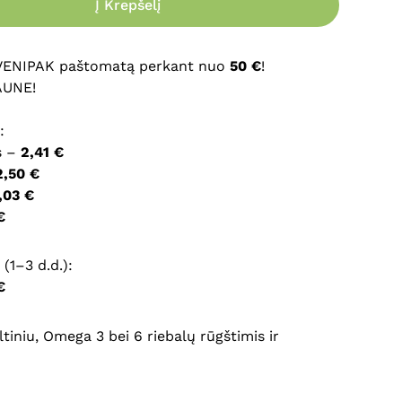
Į Krepšelį
ršyklėje išsaugoti vardą, el. pašto adresą ir interneto
įvesti iš naujo, kai kitą kartą vėl norėsiu parašyti
 VENIPAK paštomatą perkant nuo
50 €
!
AUNE!
:
s –
2,41 €
2,50 €
,03 €
€
(1–3 d.d.):
€
tiniu, Omega 3 bei 6 riebalų rūgštimis ir