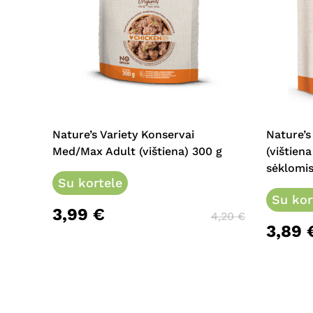
Nature’s Variety Konservai
Nature’s
Med/Max Adult (vištiena) 300 g
(vištien
sėklomis
Su kortele
Su kor
3,99
€
4,20
€
3,89