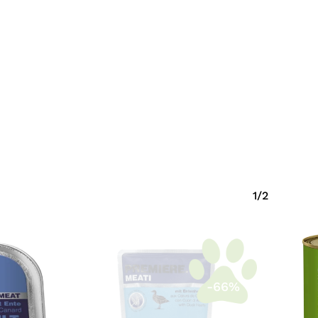
Krepšelyje nėra produktų.
Eiti Į Parduotuvę
1/2
-66%