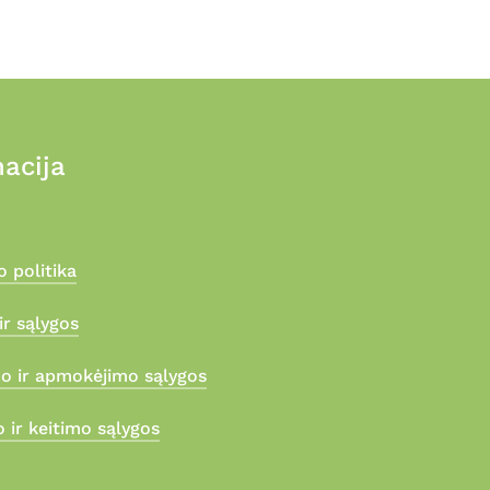
acija
 politika
ir sąlygos
mo ir apmokėjimo sąlygos
 ir keitimo sąlygos