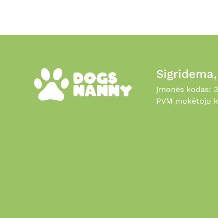
Sigridema
Įmonės kodas: 
PVM mokėtojo k