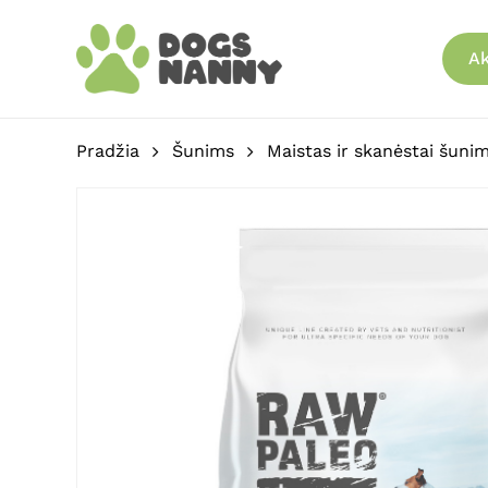
Skip
to
Ak
main
content
Pradžia
Šunims
Maistas ir skanėstai šuni