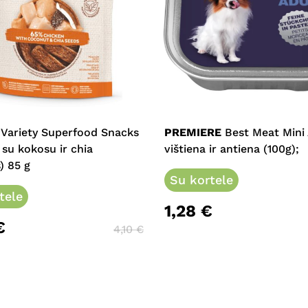
 Variety Superfood Snacks
PREMIERE
Best Meat Mini 
a su kokosu ir chia
vištiena ir antiena (100g);
) 85 g
Su kortele
tele
1,28
€
€
4,10
€