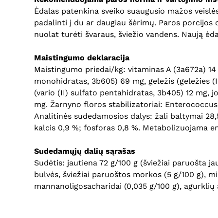
Ėdalas patenkina sveiko suaugusio mažos veislė
padalinti į du ar daugiau šėrimų. Paros porcijos 
nuolat turėti švaraus, šviežio vandens. Naują ėd
Maistingumo deklaracija
Maistingumo priedai/kg: vitaminas A (3a672a) 14 
monohidratas, 3b605) 69 mg, geležis (geležies 
(vario (II) sulfato pentahidratas, 3b405) 12 mg, j
mg. Žarnyno floros stabilizatoriai: Enterococc
Analitinės sudedamosios dalys: žali baltymai 28,5
kalcis 0,9 %; fosforas 0,8 %. Metabolizuojama en
Sudedamųjų dalių sąrašas
Sudėtis: jautiena 72 g/100 g (šviežiai paruošta jau
bulvės, šviežiai paruoštos morkos (5 g/100 g), min
mannanoligosacharidai (0,035 g/100 g), agurklių al