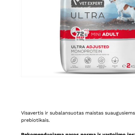
Visavertis ir subalansuotas maistas suaugusiems 
prebiotikais.
Rekomenduojama paros norma ir vartojimo inst