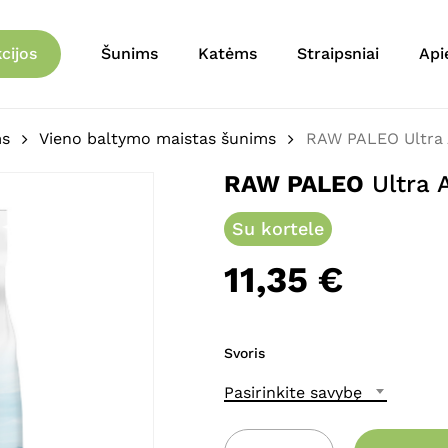
Krepšelis
Būkite pirmas aprašęs 
cijos
Šunims
Katėms
Straipsniai
Api
El. pašto adresas nebu
Jūsų įvertinimas
*
ms
Vieno baltymo maistas šunims
RAW PALEO Ultra 
RAW PALEO
Ultra 
Jūsų atsiliepimas
*
Su kortele
11,35
€
Svoris
Pavadinimas
*
Pasirinkite savybę