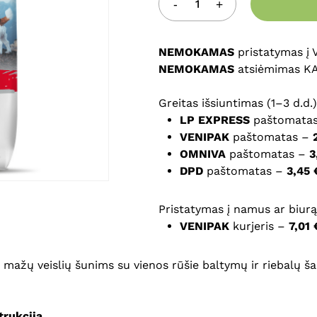
Noriu savo interneto na
puslapį, kad jų nebereiktų 
NEMOKAMAS
komentarą.
pristatymas į
NEMOKAMAS
atsiėmimas K
Greitas išsiuntimas (1–3 d.d.)
LP EXPRESS
paštomata
VENIPAK
paštomatas –
OMNIVA
paštomatas –
3
DPD
paštomatas –
3,45 
Pristatymas į namus ar biurą 
VENIPAK
kurjeris –
7,01 
mažų veislių šunims su vienos rūšie baltymų ir riebalų šal
rukcija