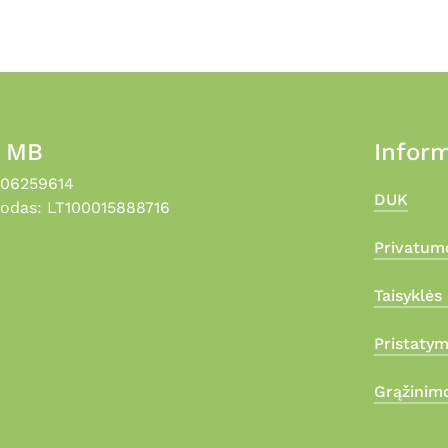
, MB
Inform
306259614
DUK
odas: LT100015888716
Privatumo
Taisyklės 
Pristaty
Grąžinimo