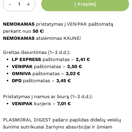
Į Krepšelį
NEMOKAMAS
pristatymas į VENIPAK paštomatą
perkant nuo
50 €
!
NEMOKAMAS
atsiėmimas KAUNE!
Greitas išsiuntimas (1–3 d.d.):
LP EXPRESS
paštomatas –
2,41 €
VENIPAK
paštomatas –
2,50 €
OMNIVA
paštomatas –
3,03 €
DPD
paštomatas –
3,45 €
Pristatymas į namus ar biurą (1–3 d.d.):
VENIPAK
kurjeris –
7,01 €
PLASMORAL DIGEST pašaro papildas didelių veislių
šunims sutrikusiai žarnyno absorbcijai ir ūmiam