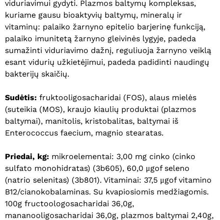
viduriavimui gydyti. Plazmos baltymų kompleksas,
kuriame gausu bioaktyvių baltymų, mineralų ir
vitaminų: palaiko žarnyno epitelio barjerinę funkciją,
palaiko imunitetą žarnyno gleivinės lygyje, padeda
sumažinti viduriavimo dažnį, reguliuoja žarnyno veiklą
esant vidurių užkietėjimui, padeda padidinti naudingų
bakterijų skaičių.
Sudėtis:
fruktooligosacharidai (FOS), alaus mielės
(suteikia (MOS), kraujo kiaulių produktai (plazmos
baltymai), manitolis, kristobalitas, baltymai iš
Enterococcus faecium, magnio stearatas.
Priedai, kg:
mikroelementai: 3,00 mg cinko (cinko
sulfato monohidratas) (3b605), 60,0 μgof seleno
(natrio selenitas) (3b801). Vitaminai: 37,5 μgof vitamino
B12/cianokobalaminas. Su kvapiosiomis medžiagomis.
100g fructoologosacharidai 36,0g,
mananooligosacharidai 36,0g, plazmos baltymai 2,40g,