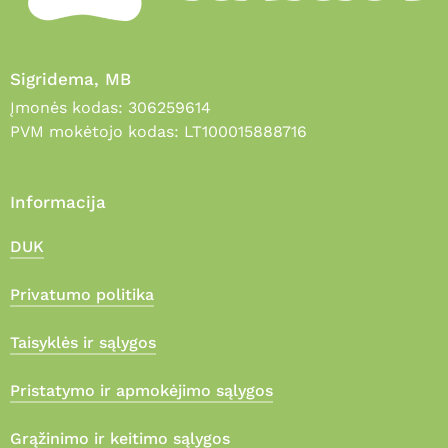
Sigridema, MB
Įmonės kodas: 306259614
PVM mokėtojo kodas: LT100015888716
Informacija
DUK
Privatumo politika
Taisyklės ir sąlygos
Pristatymo ir apmokėjimo sąlygos
Grąžinimo ir keitimo sąlygos