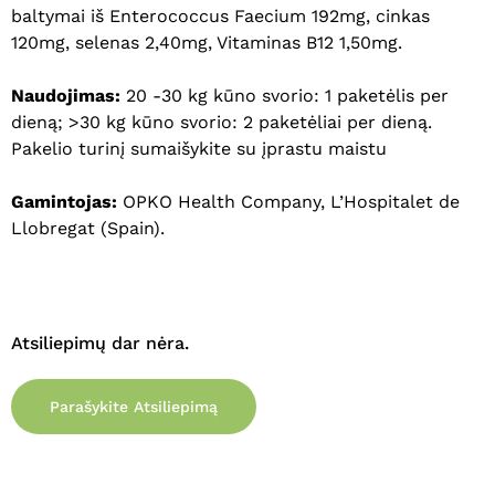
baltymai iš Enterococcus Faecium 192mg, cinkas
120mg, selenas 2,40mg, Vitaminas B12 1,50mg.
Krepšelyje nėra produktų.
Naudojimas:
20 -30 kg kūno svorio: 1 paketėlis per
Eiti Į Parduotuvę
dieną; >30 kg kūno svorio: 2 paketėliai per dieną.
Pakelio turinį sumaišykite su įprastu maistu
Gamintojas:
OPKO Health Company, L’Hospitalet de
Llobregat (Spain).
Atsiliepimų dar nėra.
Parašykite Atsiliepimą