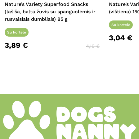
Nature’s Variety Superfood Snacks
Nature’s Var
(lašiša, balta žuvis su spanguolėmis ir
(vištiena) 15
rusvaisiais dumbliais) 85 g
Su kortele
Su kortele
3,04
€
3,89
€
4,10
€