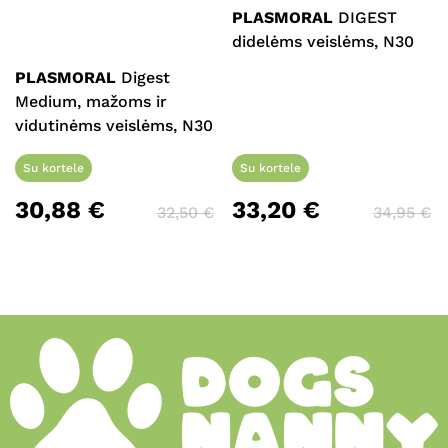
PLASMORAL
DIGEST
didelėms veislėms, N30
PLASMORAL
Digest
Medium, mažoms ir
vidutinėms veislėms, N30
Su kortele
Su kortele
30,88
€
33,20
€
32,50
€
34,95
€
Krepšelyje nėra produktų.
Eiti Į Parduotuvę