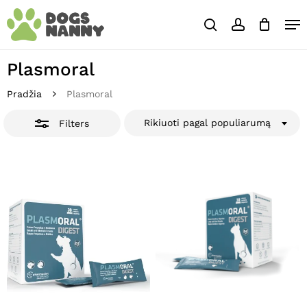
Skip
Close
Krepšelis
Me
to
Cart
Close
search
account
main
Close
Filters
content
Menu
Plasmoral
Pradžia
Plasmoral
Rikiuoti pagal populiarumą
Filters