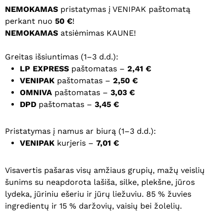
NEMOKAMAS
pristatymas į VENIPAK paštomatą
perkant nuo
50 €
!
NEMOKAMAS
atsiėmimas KAUNE!
Greitas išsiuntimas (1–3 d.d.):
LP EXPRESS
paštomatas –
2,41 €
VENIPAK
paštomatas –
2,50 €
OMNIVA
paštomatas –
3,03 €
DPD
paštomatas –
3,45 €
Pristatymas į namus ar biurą (1–3 d.d.):
VENIPAK
kurjeris –
7,01 €
Visavertis pašaras visų amžiaus grupių, mažų veislių
šunims su neapdorota lašiša, silke, plekšne, jūros
lydeka, jūriniu ešeriu ir jūrų liežuviu. 85 % žuvies
ingredientų ir 15 % daržovių, vaisių bei žolelių.