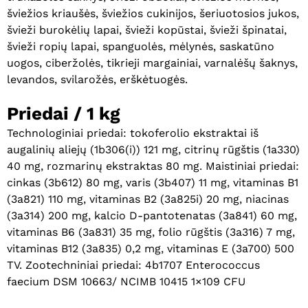
šviežios kriaušės, šviežios cukinijos, šeriuotosios jukos,
švieži burokėlių lapai, švieži kopūstai, švieži špinatai,
švieži ropių lapai, spanguolės, mėlynės, saskatūno
uogos, ciberžolės, tikrieji margainiai, varnalėšų šaknys,
levandos, svilarožės, erškėtuogės.
Priedai / 1 kg
Technologiniai priedai: tokoferolio ekstraktai iš
augalinių aliejų (1b306(i)) 121 mg, citrinų rūgštis (1a330)
Krepšelyje nėra produktų.
40 mg, rozmarinų ekstraktas 80 mg. Maistiniai priedai:
cinkas (3b612) 80 mg, varis (3b407) 11 mg, vitaminas B1
Eiti Į Parduotuvę
(3a821) 110 mg, vitaminas B2 (3a825i) 20 mg, niacinas
(3a314) 200 mg, kalcio D-pantotenatas (3a841) 60 mg,
vitaminas B6 (3a831) 35 mg, folio rūgštis (3a316) 7 mg,
vitaminas B12 (3a835) 0,2 mg, vitaminas E (3a700) 500
TV. Zootechniniai priedai: 4b1707 Enterococcus
faecium DSM 10663/ NCIMB 10415 1×109 CFU