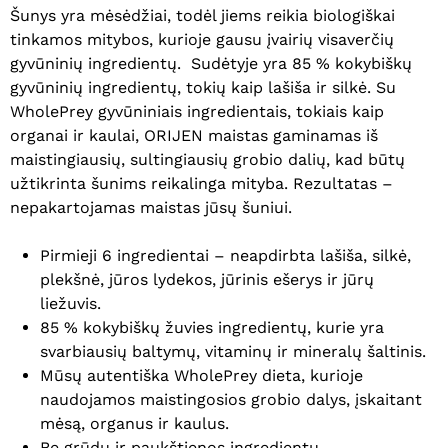
Šunys yra mėsėdžiai, todėl jiems reikia biologiškai
tinkamos mitybos, kurioje gausu įvairių visaverčių
gyvūninių ingredientų. Sudėtyje yra 85 % kokybiškų
gyvūninių ingredientų, tokių kaip lašiša ir silkė. Su
WholePrey gyvūniniais ingredientais, tokiais kaip
organai ir kaulai, ORIJEN maistas gaminamas iš
maistingiausių, sultingiausių grobio dalių, kad būtų
užtikrinta šunims reikalinga mityba. Rezultatas –
nepakartojamas maistas jūsų šuniui.
Pirmieji 6 ingredientai – neapdirbta lašiša, silkė,
plekšnė, jūros lydekos, jūrinis ešerys ir jūrų
liežuvis.
85 % kokybiškų žuvies ingredientų, kurie yra
svarbiausių baltymų, vitaminų ir mineralų šaltinis.
Mūsų autentiška WholePrey dieta, kurioje
naudojamos maistingosios grobio dalys, įskaitant
mėsą, organus ir kaulus.
Be grūdų ir paukštienos ingredientų.