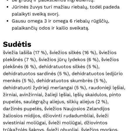
Jūrinės žuvys turi mažiau riebalų, todėl padeda
palaikyti sveiką svorį.
Gausu omega 3 ir omega 6 riebalų rūgščių,
palaikančių odos ir kailio sveikatą.
Sudėtis
šviežia lašiša (17 %), šviežios silkės (16 %), šviežios
plekšnės (7 %), šviežios jūrų lydekos (6 %), šviežios
plekšnės (6 %), dehidratuotos silkės (5 %),
dehidratuotos sardinės (5 %), dehidratuotos ledjūrio
menkės (5 %), dehidratuotos skumbrės (5 %),
dehidratuoti žydrieji merlangai (5 %), raudonieji lęšiai,
žirniai, avinžirniai, žalieji lęšiai, lęšių skaidulos, pinto
pupelės, saulėgrąžų aliejus, silkių aliejus (2 %),
daržinės pupelės, šviežios Naujosios Zelandijos
žaliosios midijos, džiovinti rudadumbliai, švieži
sviestiniai moliūgai, švieži moliūgai, džiovintos
trūkažolės šaknys, švieži obuoliai, šviežios morkos,