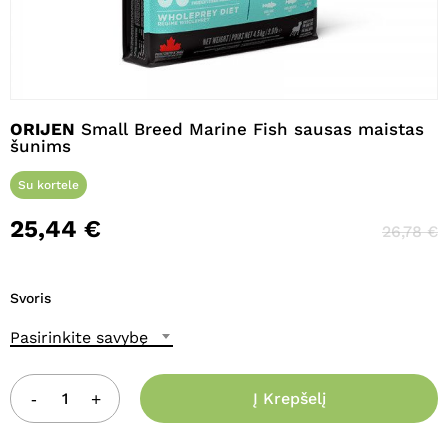
Pavadinimas
*
ORIJEN
Small Breed Marine Fish sausas maistas
šunims
El. paštas
*
Su kortele
25,44
€
26,78
€
Noriu savo interneto naršyklėje
išsaugoti vardą, el. pašto adresą ir
interneto puslapį, kad jų nebereiktų
Svoris
įvesti iš naujo, kai kitą kartą vėl norėsiu
parašyti komentarą.
Pasirinkite savybę
Į Krepšelį