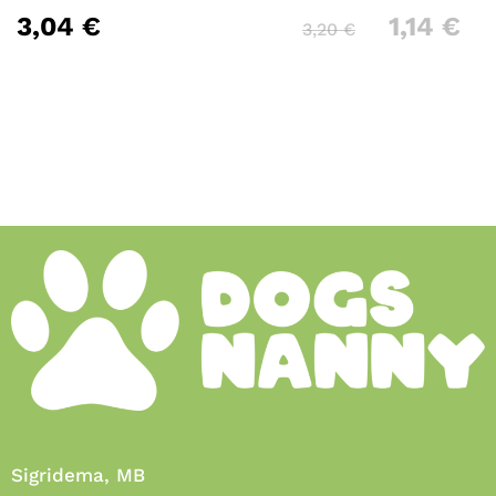
3,04
€
1,14
€
3,20
€
Sigridema, MB