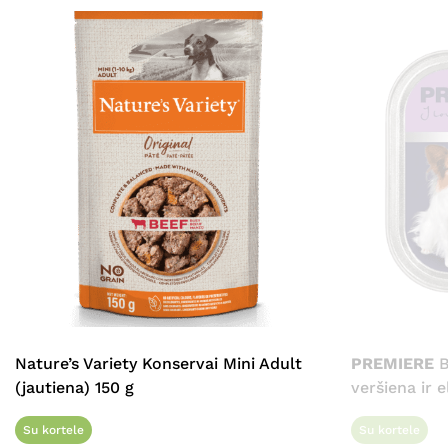
Nature’s Variety Konservai Mini Adult
PREMIERE
B
(jautiena) 150 g
veršiena ir e
Su kortele
Su kortele