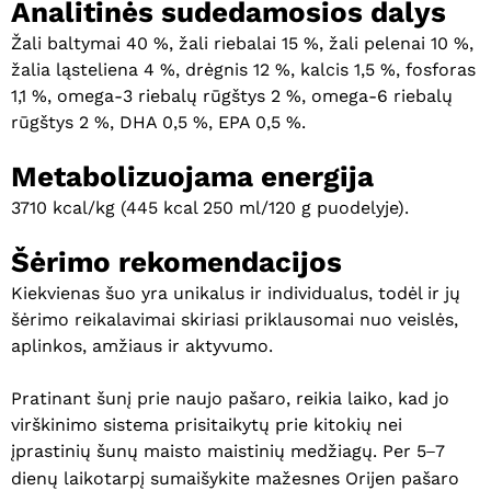
Analitinės sudedamosios dalys
Žali baltymai 40 %, žali riebalai 15 %, žali pelenai 10 %,
žalia ląsteliena 4 %, drėgnis 12 %, kalcis 1,5 %, fosforas
1,1 %, omega-3 riebalų rūgštys 2 %, omega-6 riebalų
rūgštys 2 %, DHA 0,5 %, EPA 0,5 %.
Metabolizuojama energija
3710 kcal/kg (445 kcal 250 ml/120 g puodelyje).
Šėrimo rekomendacijos
Kiekvienas šuo yra unikalus ir individualus, todėl ir jų
šėrimo reikalavimai skiriasi priklausomai nuo veislės,
aplinkos, amžiaus ir aktyvumo.
Pratinant šunį prie naujo pašaro, reikia laiko, kad jo
virškinimo sistema prisitaikytų prie kitokių nei
įprastinių šunų maisto maistinių medžiagų. Per 5
7
–
dienų laikotarpį sumaišykite mažesnes Orijen pašaro