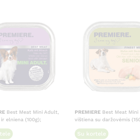
RE
Best Meat Mini Adult,
PREMIERE
Best Meat Mini 
ir elniena (100g);
vištiena su daržovėmis (15
tele
Su kortele