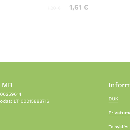
1,61
€
1,20
€
, MB
Inform
306259614
DUK
odas: LT100015888716
Privatumo
Taisyklės 