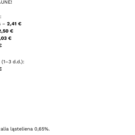
AUNE!
ršyklėje išsaugoti vardą, el. pašto adresą ir interneto
:
įvesti iš naujo, kai kitą kartą vėl norėsiu parašyti
s –
2,41 €
2,50 €
,03 €
€
(1–3 d.d.):
€
žalia ląsteliena 0,65%.