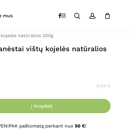
Close
Cart
search
account
,,Nature” Snack skanėstai vištų kojelės
facebook
instagram
e mus
 kojelės natūralios 200g
s skelbiamas.
Būtini laukeliai pažymėti
*
nėstai vištų kojelės natūralios
6,54
€
Į Krepšelį
El. paštas
*
 VENIPAK paštomatą perkant nuo
50 €
!