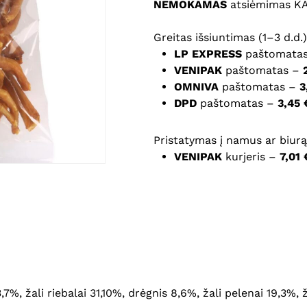
NEMOKAMAS
atsiėmimas K
Noriu savo interneto na
Greitas išsiuntimas (1–3 d.d.)
puslapį, kad jų nebereiktų 
LP EXPRESS
paštomata
komentarą.
VENIPAK
paštomatas –
OMNIVA
paštomatas –
3
DPD
paštomatas –
3,45 
Pristatymas į namus ar biurą 
VENIPAK
kurjeris –
7,01 
3,7%, žali riebalai 31,10%, drėgnis 8,6%, žali pelenai 19,3%, 