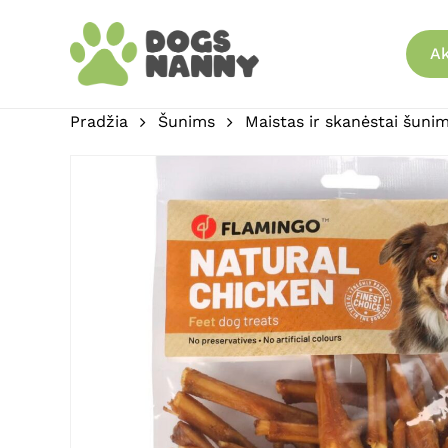
Skip
to
Ak
main
content
Pradžia
Šunims
Maistas ir skanėstai šuni