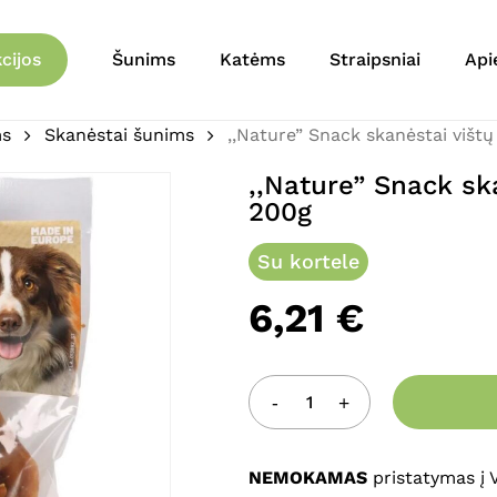
Krepšelis
Būkite pirmas aprašęs “
cijos
Šunims
Katėms
Straipsniai
Api
natūralios 200g”
ms
Skanėstai šunims
,,Nature” Snack skanėstai vištų
El. pašto adresas nebu
Jūsų įvertinimas
*
,,Nature” Snack ska
200g
Jūsų atsiliepimas
*
Su kortele
6,21
€
Pavadinimas
*
NEMOKAMAS
pristatymas į