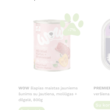
-7%
WOW
šlapias maistas jauniems
PREMIE
šunims su jautiena, moliūgas +
veršiena 
dilgelė, 800g
Su kor