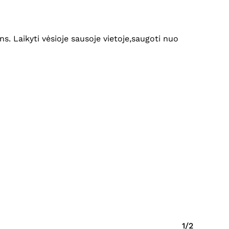
. Laikyti vėsioje sausoje vietoje,saugoti nuo
Krepšelyje nėra produktų.
Eiti Į Parduotuvę
1/2