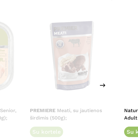
Senior,
PREMIERE
Meati, su jautienos
Natur
0g);
širdimis (500g);
Adult 
Su kortele
Su k