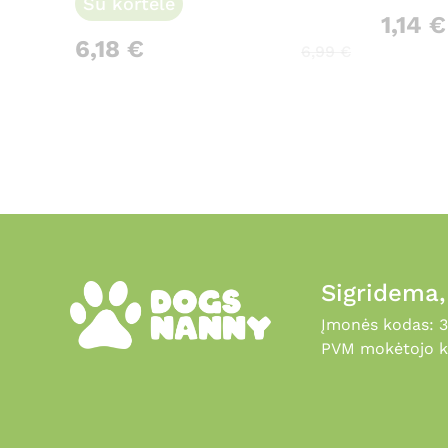
Su kortele
1,14
€
6,18
€
6,99
€
Sigridema
Įmonės kodas: 
PVM mokėtojo k