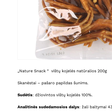
„Nature Snack “ vištų kojelės natūralios 200g
Skanėstai – pašaro papildas šunims.
Sudėtis
: džiovintos vištų kojelės 100%.
Analitinės sudedamosios dalys
: žali baltymai 4