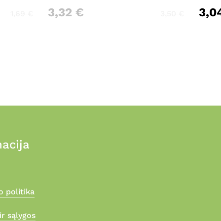
3,32
€
3,0
1,69
€
3,50
€
acija
 politika
ir sąlygos