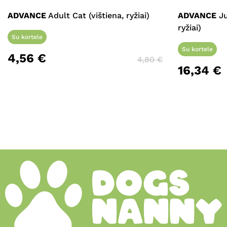
ADVANCE
Adult Cat (vištiena, ryžiai)
ADVANCE
Ju
ryžiai)
Su kortele
Su kortele
4,56
€
4,80
€
16,34
€