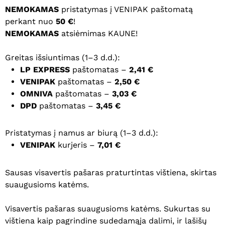
NEMOKAMAS
pristatymas į VENIPAK paštomatą
perkant nuo
50 €
!
NEMOKAMAS
atsiėmimas KAUNE!
Greitas išsiuntimas (1–3 d.d.):
LP EXPRESS
paštomatas –
2,41 €
VENIPAK
paštomatas –
2,50 €
OMNIVA
paštomatas –
3,03 €
DPD
paštomatas –
3,45 €
Pristatymas į namus ar biurą (1–3 d.d.):
VENIPAK
kurjeris –
7,01 €
Sausas visavertis pašaras praturtintas vištiena, skirtas
suaugusioms katėms.
Visavertis pašaras suaugusioms katėms. Sukurtas su
vištiena kaip pagrindine sudedamąja dalimi, ir lašišų