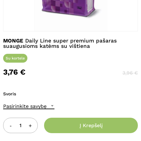
Pavadinimas
*
MONGE
Daily Line super premium pašaras
suaugusioms katėms su vištiena
El. paštas
*
Su kortele
3,76
€
3,96
€
Noriu savo interneto naršyklėje
išsaugoti vardą, el. pašto adresą ir
Svoris
interneto puslapį, kad jų nebereiktų
įvesti iš naujo, kai kitą kartą vėl norėsiu
Pasirinkite savybę
parašyti komentarą.
Į Krepšelį