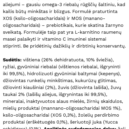
aliejumi – gausiu omega-3 riebalų rūgščių šaltiniu, kad
kailis būtų minkštas ir blizgus. Formulė praturtinta
XOS (ksilo-oligosacharidais) ir MOS (manano-
oligosacharidais) – prebiotikais, kurie skatina žarnyno
sveikatą. Formulėje taip pat yra L-karnitino raumenų
masei palaikyti ir vitamino C imuninei sistemai
stiprinti. Be pridėtinių dažiklių ir dirbtinių konservantų.
Sudėtis:
vištiena (26% dehidratuota, 10% šviežia),
ryžiai, gyvūniniai riebalai (vištienos riebalai, išgryninti
iki 99,5%), hidrolizuoti gyvūniniai baltymai (kepenys),
džiovintas runkelių minkštimas, kukurūzų glitimas,
džiovinti kiaušiniai (2%), žuvis (džiovinta lašiša), žuvų
taukai 2% (lašišų aliejus, išgrynintas iki 99,5%),
mineralai, inaktyvuotos alaus mielės, žirnių skaidulos,
mielių produktai (mannano-oligosacharidai MOS 1%),
ksilo-oligosacharidai (XOS 0,3%), žolelių perdirbimo
produktai (erškėtuogės 0,1%), šeriuotoji juka (Yucca
schidigera) (0,1%).
Analitinės sudedamosios dalys:
žali