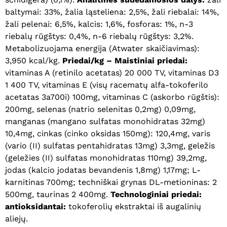
baltymai: 33%, žalia ląsteliena: 2,5%, žali riebalai: 14%,
žali pelenai: 6,5%, kalcis: 1,6%, fosforas: 1%, n-3
riebalų rūgštys: 0,4%, n-6 riebalų rūgštys: 3,2%.
Metabolizuojama energija (Atwater skaičiavimas):
3,950 kcal/kg.
Priedai/kg – Maistiniai priedai:
vitaminas A (retinilo acetatas) 20 000 TV, vitaminas D3
1 400 TV, vitaminas E (visų racematų alfa-tokoferilo
acetatas 3a700i) 100mg, vitaminas C (askorbo rūgštis):
200mg, selenas (natrio selenitas 0,2mg) 0,09mg,
manganas (mangano sulfatas monohidratas 32mg)
10,4mg, cinkas (cinko oksidas 150mg): 120,4mg, varis
Krepšelyje nėra produktų.
(vario (II) sulfatas pentahidratas 13mg) 3,3mg, geležis
(geležies (II) sulfatas monohidratas 110mg) 39,2mg,
Eiti Į Parduotuvę
jodas (kalcio jodatas bevandenis 1,8mg) 1,17mg; L-
karnitinas 700mg; techniškai grynas DL-metioninas: 2
500mg, taurinas 2 400mg.
Technologiniai priedai:
antioksidantai:
tokoferolių ekstraktai iš augalinių
aliejų.