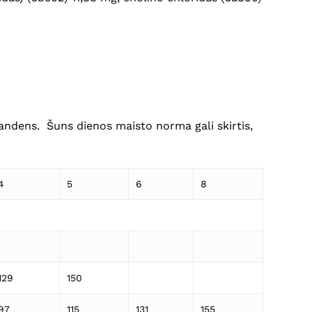
Krepšelyje nėra produktų.
Eiti Į Parduotuvę
vandens. Šuns dienos maisto norma gali skirtis,
4
5
6
8
129
150
97
115
131
155