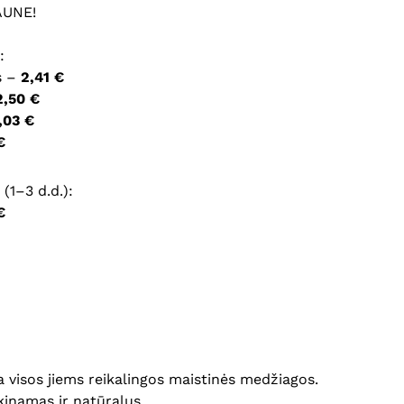
AUNE!
ršyklėje išsaugoti vardą, el. pašto adresą ir interneto
:
įvesti iš naujo, kai kitą kartą vėl norėsiu parašyti
s –
2,41 €
2,50 €
,03 €
€
(1–3 d.d.):
€
a visos jiems reikalingos maistinės medžiagos.
kinamas ir natūralus.