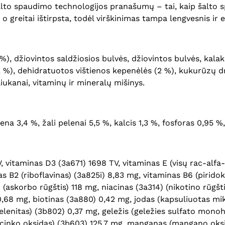
šalto spaudimo technologijos pranašumų – tai, kaip šalto 
, o greitai ištirpsta, todėl virškinimas tampa lengvesnis ir 
, džiovintos saldžiosios bulvės, džiovintos bulvės, kalakuti
 %), dehidratuotos vištienos kepenėlės (2 %), kukurūzų dri
liukanai, vitaminų ir mineralų mišinys.
liena 3,4 %, žali pelenai 5,5 %, kalcis 1,3 %, fosforas 0,95 
V, vitaminas D3 (3a671) 1698 TV, vitaminas E (visų rac-alfa
 B2 (riboflavinas) (3a825i) 8,83 mg, vitaminas B6 (piridok
(askorbo rūgštis) 118 mg, niacinas (3a314) (nikotino rūgšt
0,68 mg, biotinas (3a880) 0,42 mg, jodas (kapsuliuotas mi
lenitas) (3b802) 0,37 mg, geležis (geležies sulfato monohid
 (cinko oksidas) (3b603) 125,7 mg, manganas (mangano oksi