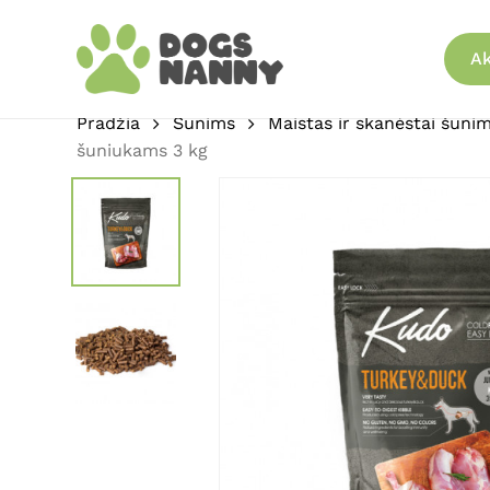
Skip
to
Ak
main
content
Pradžia
Šunims
Maistas ir skanėstai šuni
šuniukams 3 kg