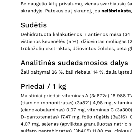
Be daugelio kitų privalumų, vienas svarbiausių 
skrandyje. Patekusios į skrandį, jos
neišbrinksta
Sudėtis
Dehidratuota kalakutienos ir antienos mėsa (34 %)
vištienos kepenėlės (5 %), džiovintas moliūgas (2
trūkažolių ekstraktas, džiovintos žolelės, beta g
Analitinės sudedamosios dalys
Žali baltymai 26 %, žali riebalai 14 %, žalia ląste
Priedai / 1 kg
Maistiniai priedai: vitaminas A (3a672a) 16 988 T
(tiamino mononitratas) (3a821) 4,98 mg, vitaminas
(cianokobalaminas) 0,07 mg, vitaminas C (3a300) 
D-pantotenatas) 17,47 mg, folio rūgštis (3a316) 
4,07 mg, selenas (apvilktas granuliuotas natrio se
sulfato pentahidratas) (3b405) 11,88 mg, cinkas