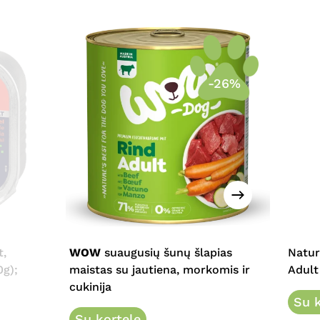
-26%
This
product
has
multiple
t,
WOW
suaugusių šunų šlapias
Natur
variants.
0g);
maistas su jautiena, morkomis ir
Adult
The
cukinija
options
Su k
may
Su kortele