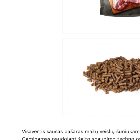
Visavertis sausas pašaras mažų veislių šuniukams
Gaminamas naudojant šalto spaudimo technologiją,