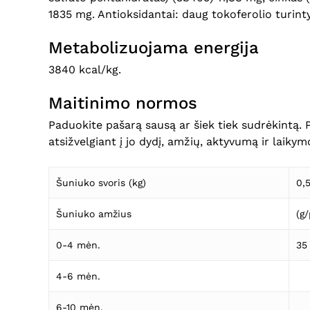
1835 mg. Antioksidantai: daug tokoferolio turintys
Metabolizuojama energija
3840 kcal/kg.
Maitinimo normos
Paduokite pašarą sausą ar šiek tiek sudrėkintą. 
atsižvelgiant į jo dydį, amžių, aktyvumą ir laikym
Šuniuko svoris (kg)
0,
Šuniuko amžius
(g
0-4 mėn.
35
4-6 mėn.
6-10 mėn.