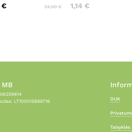
0
€
1,14
€
24,00
€
, MB
Inform
306259614
DUK
odas: LT100015888716
Privatumo
Taisyklės 