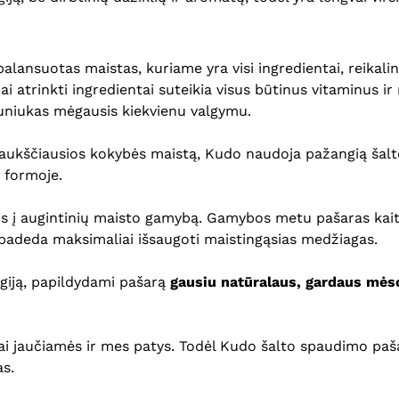
alansuotas maistas, kuriame yra visi ingredientai, reikali
 atrinkti ingredientai suteikia visus būtinus vitaminus ir
šuniukas mėgausis kiekvienu valgymu.
ukščiausios kokybės maistą, Kudo naudoja pažangią šalto 
 formoje.
s į augintinių maisto gamybą. Gamybos metu pašaras kai
 padeda maksimaliai išsaugoti maistingąsias medžiagas.
giją, papildydami pašarą
gausiu natūralaus, gardaus mės
logai jaučiamės ir mes patys. Todėl Kudo šalto spaudimo pa
as.