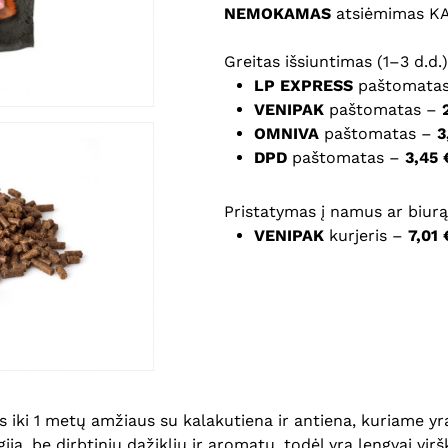
NEMOKAMAS
atsiėmimas K
Noriu savo interneto na
Greitas išsiuntimas (1–3 d.d.)
puslapį, kad jų nebereiktų 
LP EXPRESS
paštomata
komentarą.
VENIPAK
paštomatas –
OMNIVA
paštomatas –
3
DPD
paštomatas –
3,45 
Pristatymas į namus ar biurą 
VENIPAK
kurjeris –
7,01 
 iki 1 metų amžiaus su kalakutiena ir antiena, kuriame yr
 be dirbtinių dažiklių ir aromatų, todėl yra lengvai virš