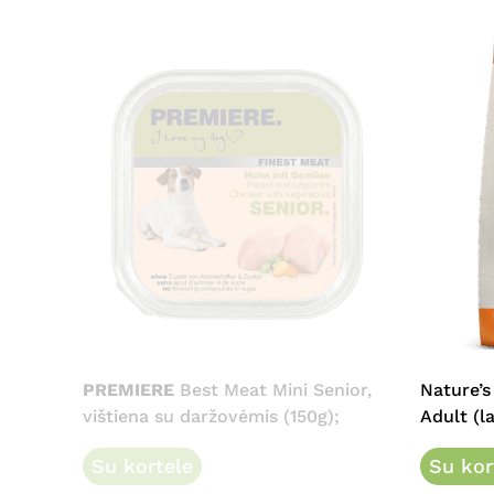
This
product
has
multipl
PREMIERE
Best Meat Mini Senior,
Nature’s
variants
vištiena su daržovėmis (150g);
Adult (la
The
Su kortele
options
Su kor
may