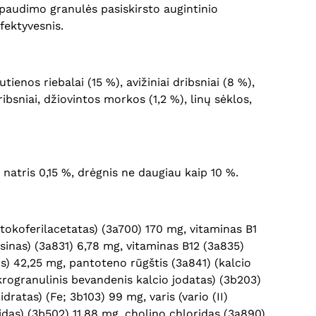
spaudimo granulės pasiskirsto augintinio
efektyvesnis.
enos riebalai (15 %), avižiniai dribsniai (8 %),
bsniai, džiovintos morkos (1,2 %), linų sėklos,
%, natris 0,15 %, drėgnis ne daugiau kaip 10 %.
-tokoferilacetatas) (3a700) 170 mg, vitaminas B1
sinas) (3a831) 6,78 mg, vitaminas B12 (3a835)
is) 42,25 mg, pantoteno rūgštis (3a841) (kalcio
krogranulinis bevandenis kalcio jodatas) (3b203)
ratas) (Fe; 3b103) 99 mg, varis (vario (II)
das) (3b502) 11,88 mg, cholino chloridas (3a890)