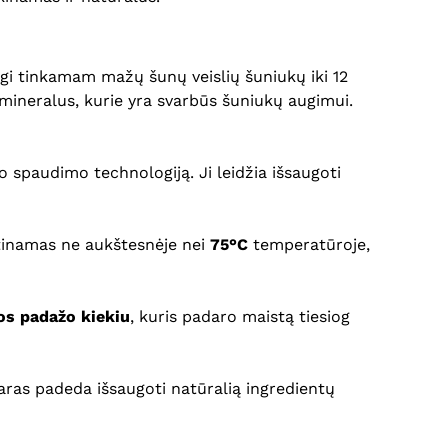
ngi tinkamam mažų šunų veislių šuniukų iki 12
 mineralus, kurie yra svarbūs šuniukų augimui.
spaudimo technologiją. Ji leidžia išsaugoti
tinamas ne aukštesnėje nei
75°C
temperatūroje,
os padažo kiekiu
, kuris padaro maistą tiesiog
šaras padeda išsaugoti natūralią ingredientų