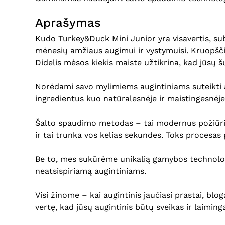
Aprašymas
Kudo Turkey&Duck Mini Junior yra visavertis, sub
mėnesių amžiaus augimui ir vystymuisi. Kruopščiai
Didelis mėsos kiekis maiste užtikrina, kad jūsų 
Norėdami savo mylimiems augintiniams suteikti a
ingredientus kuo natūralesnėje ir maistingesnėje
Šalto spaudimo metodas – tai modernus požiūri
ir tai trunka vos kelias sekundes. Toks procesas
Be to, mes sukūrėme unikalią gamybos technolo
neatsispiriamą augintiniams.
Visi žinome – kai augintinis jaučiasi prastai, b
vertę, kad jūsų augintinis būtų sveikas ir laiming