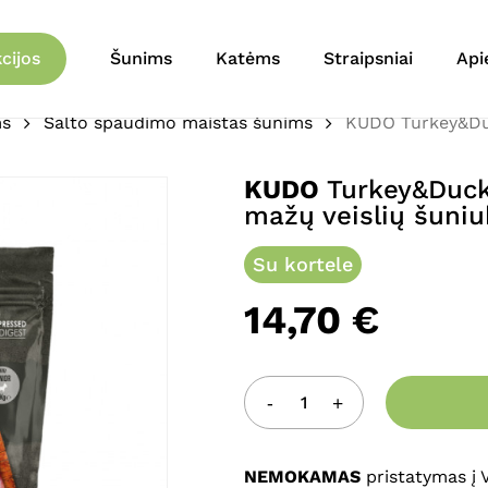
Krepšelis
Būkite pirmas aprašęs 
cijos
Šunims
Katėms
Straipsniai
Api
pašaras mažų veislių š
ms
Šalto spaudimo maistas šunims
KUDO Turkey&Duc
El. pašto adresas nebu
Jūsų įvertinimas
*
KUDO
Turkey&Duck 
mažų veislių šuni
Jūsų atsiliepimas
*
Su kortele
14,70
€
Pavadinimas
*
NEMOKAMAS
pristatymas į