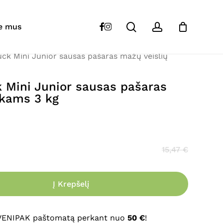
Close
Cart
search
account
“
KUDO
Turkey&Duck Mini Junior sausas
facebook
instagram
e mus
uniukams 3 kg”
k Mini Junior sausas pašaras mažų veislių
s skelbiamas.
Būtini laukeliai pažymėti
*
Mini Junior sausas pašaras
ukams 3 kg
15,47
€
Į Krepšelį
El. paštas
*
 VENIPAK paštomatą perkant nuo
50 €
!