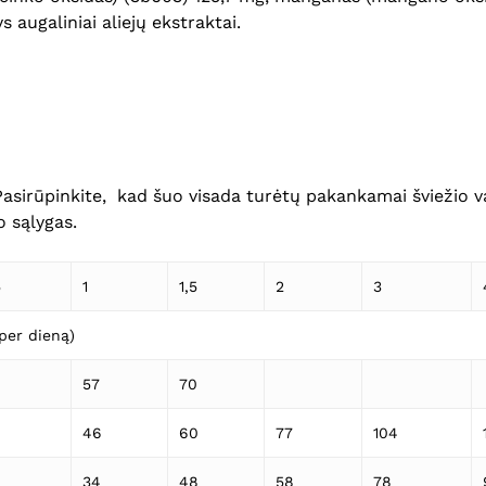
 augaliniai aliejų ekstraktai.
Pasirūpinkite, kad šuo visada turėtų pakankamai šviežio 
o sąlygas.
5
1
1,5
2
3
/per dieną)
57
70
46
60
77
104
34
48
58
78