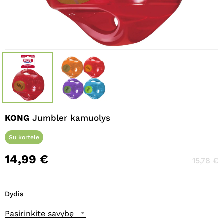
Pavadinimas
*
El. paštas
*
Noriu savo interneto naršyklėje
išsaugoti vardą, el. pašto adresą ir
KONG
Jumbler kamuolys
interneto puslapį, kad jų nebereiktų
įvesti iš naujo, kai kitą kartą vėl norėsiu
Su kortele
parašyti komentarą.
14,99
€
15,78
€
Dydis
Pasirinkite savybę