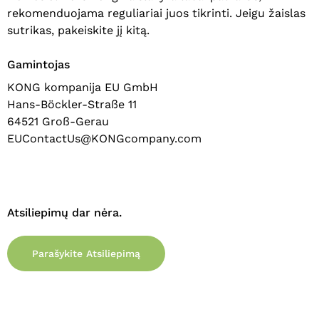
rekomenduojama reguliariai juos tikrinti. Jeigu žaislas
sutrikas, pakeiskite jį kitą.
Krepšelyje nėra produktų.
Gamintojas
Eiti Į Parduotuvę
KONG kompanija EU GmbH
Hans-Böckler-Straße 11
64521 Groß-Gerau
EUContactUs@KONGcompany.com
Atsiliepimų dar nėra.
Parašykite Atsiliepimą