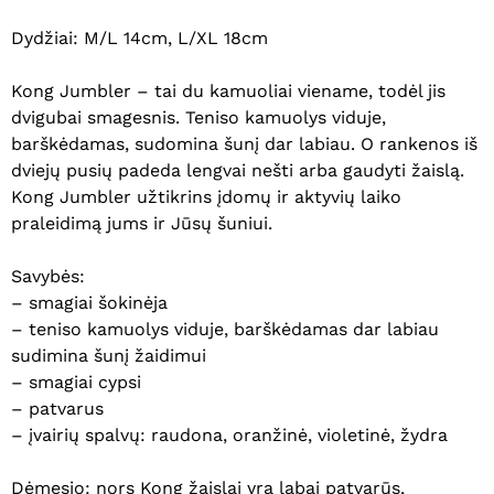
Dydžiai: M/L 14cm, L/XL 18cm
Kong Jumbler – tai du kamuoliai viename, todėl jis
dvigubai smagesnis. Teniso kamuolys viduje,
barškėdamas, sudomina šunį dar labiau. O rankenos iš
dviejų pusių padeda lengvai nešti arba gaudyti žaislą.
Kong Jumbler užtikrins įdomų ir aktyvių laiko
praleidimą jums ir Jūsų šuniui.
Savybės:
– smagiai šokinėja
– teniso kamuolys viduje, barškėdamas dar labiau
sudimina šunį žaidimui
– smagiai cypsi
– patvarus
– įvairių spalvų: raudona, oranžinė, violetinė, žydra
Dėmesio: nors Kong žaislai yra labai patvarūs,