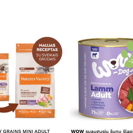
-
This
product
has
multiple
 GRAINS MINI ADULT
WOW
suaugusių šunų šlap