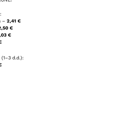
:
ršyklėje išsaugoti vardą, el. pašto adresą ir interneto
s –
2,41 €
įvesti iš naujo, kai kitą kartą vėl norėsiu parašyti
2,50 €
,03 €
€
(1–3 d.d.):
€