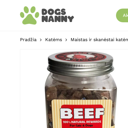
Skip
to
Ak
main
content
Pradžia
Katėms
Maistas ir skanėstai katė