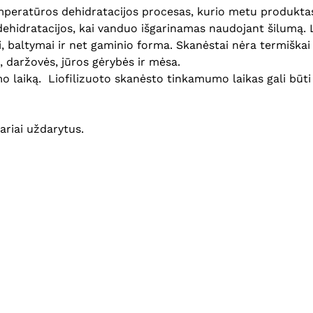
peratūros dehidratacijos procesas, kurio metu produktas 
hidratacijos, kai vanduo išgarinamas naudojant šilumą. L
 baltymai ir net gaminio forma. Skanėstai nėra termiškai a
, daržovės, jūros gėrybės ir mėsa.
jimo laiką. Liofilizuoto skanėsto tinkamumo laikas gali būt
ariai uždarytus.