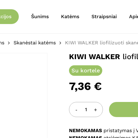
Krepšelis
Būkite pirmas aprašęs 
cijos
Šunims
Katėms
Straipsniai
Api
jautiena, 40g”
El. pašto adresas nebu
ms
Skanėstai katėms
KIWI WALKER liofilizuoti skanė
Jūsų įvertinimas
*
KIWI WALKER
liofi
Jūsų atsiliepimas
*
Su kortele
7,36
€
Pavadinimas
*
NEMOKAMAS
pristatymas į
NEMOKAMAS
atsiėmimas K