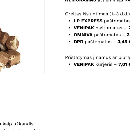
Greitas išsiuntimas (1–3 d.d.)
Noriu savo interneto na
LP EXPRESS
paštomata
puslapį, kad jų nebereiktų 
VENIPAK
paštomatas –
komentarą.
OMNIVA
paštomatas –
3
DPD
paštomatas –
3,45 
Pristatymas į namus ar biurą 
VENIPAK
kurjeris –
7,01 
a kaip užkandis.