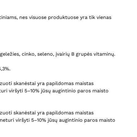
ntiniams, nes visuose produktuose yra tik vienas
ležies, cinko, seleno, įvairių B grupės vitaminų.
6,3%.
ilizuoti skanėstai yra papildomas maistas
uri viršyti 5–10% jūsų augintinio paros maisto
ilizuoti skanėstai yra papildomas maistas
neturi viršyti 5–10% jūsų augintinio paros maisto