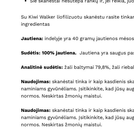
Šie skanėstai nesutepa rankų ir, jei reikia, ju
Su Kiwi Walker liofilizuotu skanėstu rasite tinka
ingredientas
Jautiena:
indelyje yra 40 gramų jautienos mėsos
Sudėtis: 100% jautiena.
Jautiena yra saugus pasi
Analitinė sudėtis:
žali baltymai 79,8%, žali rieba
Naudojimas:
skanėstai tinka ir kaip kasdienis sk
naminiams gyvūnėliams. Įsitikinkite, kad jūsų au
normos. Neskirtas žmonių maistui.
Naudojimas:
skanėstai tinka ir kaip kasdienis sk
naminiams gyvūnėliams. Įsitikinkite, kad jūsų au
normos. Neskirtas žmonių maistui.