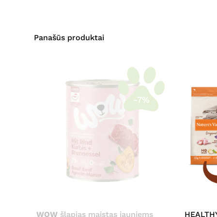
Panašūs produktai
-7%
WOW
šlapias maistas jauniems
HEALTHY