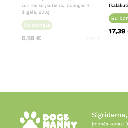
šunims su jautiena, moliūgas +
(kalakut
dilgelė, 800g
Su kor
Su kortele
17,39
6,18
€
6,99
€
Sigridema
Įmonės kodas: 