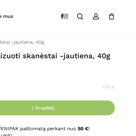
Close
Cart
search
account
“
KIWI WALKER
liofilizuoti skanėstai -
facebook
instagram
e mus
s skelbiamas.
Būtini laukeliai pažymėti
*
stai -jautiena, 40g
lizuoti skanėstai -jautiena, 40g
7,75
€
Į Krepšelį
El. paštas
*
 VENIPAK paštomatą perkant nuo
50 €
!
AUNE!