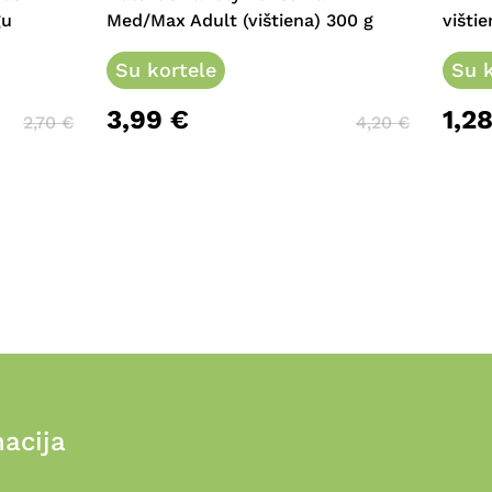
gu
Med/Max Adult (vištiena) 300 g
vištie
Su kortele
Su k
3,99
€
1,2
2,70
€
4,20
€
acija