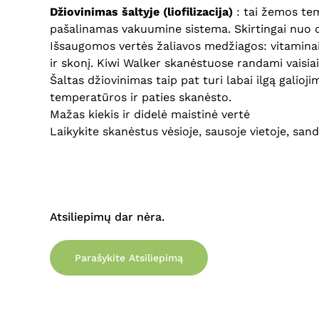
Džiovinimas šaltyje (liofilizacija)
: tai žemos tem
pašalinamas vakuumine sistema. Skirtingai nuo de
Išsaugomos vertės žaliavos medžiagos: vitaminai,
ir skonį. Kiwi Walker skanėstuose randami vaisiai
Šaltas džiovinimas taip pat turi labai ilgą galio
temperatūros ir paties skanėsto.
Mažas kiekis ir didelė maistinė vertė
Laikykite skanėstus vėsioje, sausoje vietoje, sand
Atsiliepimų dar nėra.
Parašykite Atsiliepimą