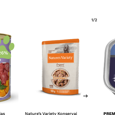
1/2
26%
ias
Nature’s Variety Konservai
PREM