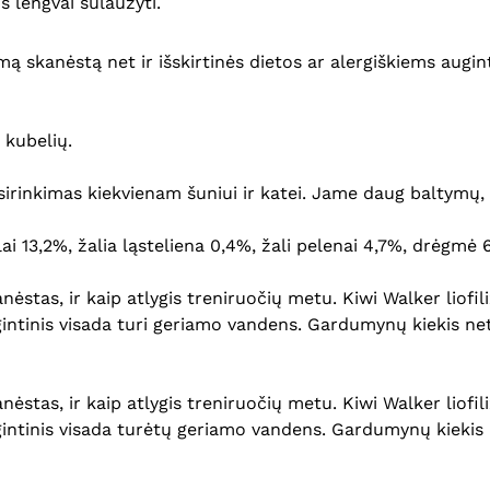
os lengvai sulaužyti.
mą skanėstą net ir išskirtinės dietos ar alergiškiems augi
 kubelių.
rinkimas kiekvienam šuniui ir katei. Jame daug baltymų, ge
lai 13,2%, žalia ląsteliena 0,4%, žali pelenai 4,7%, drėgmė 
anėstas, ir kaip atlygis treniruočių metu. Kiwi Walker liof
gintinis visada turi geriamo vandens. Gardumynų kiekis net
anėstas, ir kaip atlygis treniruočių metu. Kiwi Walker liof
gintinis visada turėtų geriamo vandens. Gardumynų kiekis 