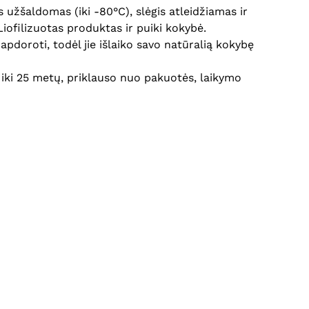
užšaldomas (iki -80°C), slėgis atleidžiamas ir
iofilizuotas produktas ir puiki kokybė.
pdoroti, todėl jie išlaiko savo natūralią kokybę
i iki 25 metų, priklauso nuo pakuotės, laikymo
Krepšelyje nėra produktų.
Eiti Į Parduotuvę