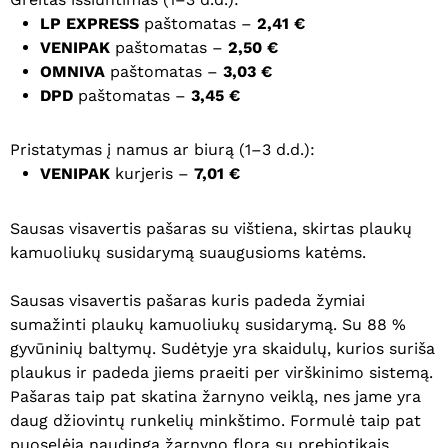
LP EXPRESS
paštomatas –
2,41 €
VENIPAK
paštomatas –
2,50 €
OMNIVA
paštomatas –
3,03 €
DPD
paštomatas –
3,45 €
Pristatymas į namus ar biurą (1–3 d.d.):
VENIPAK
kurjeris –
7,01 €
Sausas visavertis pašaras su vištiena, skirtas plaukų
kamuoliukų susidarymą suaugusioms katėms.
Sausas visavertis pašaras kuris padeda žymiai
sumažinti plaukų kamuoliukų susidarymą. Su 88 %
gyvūninių baltymų. Sudėtyje yra skaidulų, kurios suriša
plaukus ir padeda jiems praeiti per virškinimo sistemą.
Pašaras taip pat skatina žarnyno veiklą, nes jame yra
daug džiovintų runkelių minkštimo. Formulė taip pat
puoselėja naudingą žarnyno florą su prebiotikais.