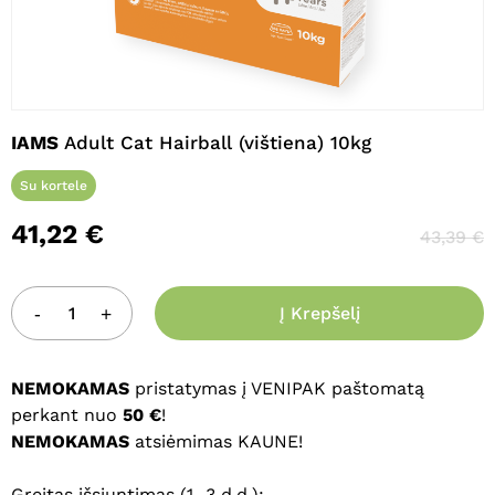
Pavadinimas
*
IAMS
Adult Cat Hairball (vištiena) 10kg
El. paštas
*
Su kortele
41,22
€
43,39
€
Noriu savo interneto naršyklėje
išsaugoti vardą, el. pašto adresą ir
interneto puslapį, kad jų nebereiktų
Į Krepšelį
įvesti iš naujo, kai kitą kartą vėl norėsiu
parašyti komentarą.
NEMOKAMAS
pristatymas į VENIPAK paštomatą
perkant nuo
50 €
!
NEMOKAMAS
atsiėmimas KAUNE!
Greitas išsiuntimas (1–3 d.d.):