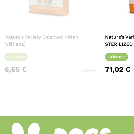
Nature’s Variety Selected Kitten
Nature’s Va
(vištiena)
STERILIZED 
Su kortele
Su kortele
6,65
€
71,02
€
7,00
€