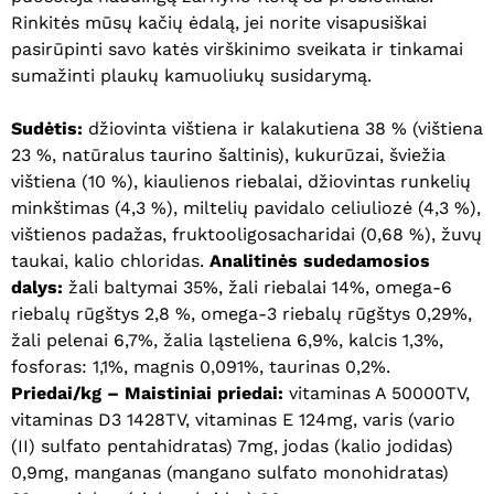
Rinkitės mūsų kačių ėdalą, jei norite visapusiškai
pasirūpinti savo katės virškinimo sveikata ir tinkamai
sumažinti plaukų kamuoliukų susidarymą.
Sudėtis:
džiovinta vištiena ir kalakutiena 38 % (vištiena
23 %, natūralus taurino šaltinis), kukurūzai, šviežia
vištiena (10 %), kiaulienos riebalai, džiovintas runkelių
minkštimas (4,3 %), miltelių pavidalo celiuliozė (4,3 %),
vištienos padažas, fruktooligosacharidai (0,68 %), žuvų
taukai, kalio chloridas.
Analitinės sudedamosios
dalys:
žali baltymai 35%, žali riebalai 14%, omega-6
riebalų rūgštys 2,8 %, omega-3 riebalų rūgštys 0,29%,
žali pelenai 6,7%, žalia ląsteliena 6,9%, kalcis 1,3%,
fosforas: 1,1%, magnis 0,091%, taurinas 0,2%.
Priedai/kg – Maistiniai priedai:
vitaminas A 50000TV,
vitaminas D3 1428TV, vitaminas E 124mg, varis (vario
(II) sulfato pentahidratas) 7mg, jodas (kalio jodidas)
0,9mg, manganas (mangano sulfato monohidratas)