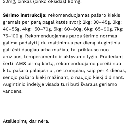
32mg, cinkas (cinko oksidas) 80mg.
Šėrimo instrukcija:
rekomenduojamas pašaro kiekis
gramais per parą pagal katės svorį: 2kg: 30–45g, 3kg:
Krepšelyje nėra produktų.
40–55g, 4kg: 50–70g, 5kg: 60–80g, 6kg: 65–90g, 7kg:
75–100 g. Rekomenduojamas paros šėrimo normas
Eiti Į Parduotuvę
galima padalyti į du maitinimus per dieną. Augintinis
gali ėsti daugiau arba mažiau, tai priklauso nuo
amžiaus, temperamento ir aktyvumo lygio. Pradedant
šerti IAMS pirmą kartą, rekomenduojame pereiti nuo
kito pašaro palaipsniui, ne trumpiau, kaip per 4 dienas,
senojo pašaro kiekį mažinant, o naujojo kiekį didinant.
Augintinio indelyje visada turi būti švaraus geriamo
vandens.
Atsiliepimų dar nėra.