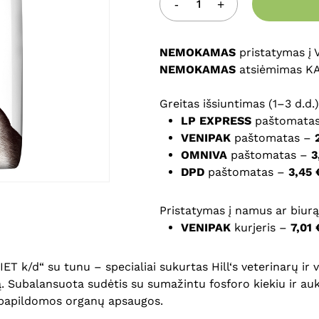
Noriu savo interneto na
NEMOKAMAS
puslapį, kad jų nebereiktų 
pristatymas į
NEMOKAMAS
komentarą.
atsiėmimas K
Greitas išsiuntimas (1–3 d.d.)
LP EXPRESS
paštomata
VENIPAK
paštomatas –
OMNIVA
paštomatas –
3
DPD
paštomatas –
3,45 
Pristatymas į namus ar biurą 
VENIPAK
kurjeris –
7,01 
 k/d“ su tunu – specialiai sukurtas Hill‘s veterinarų ir v
utą. Subalansuota sudėtis su sumažintu fosforo kiekiu ir a
e papildomos organų apsaugos.