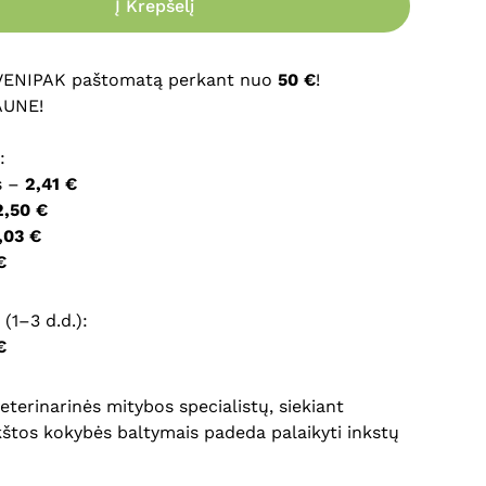
Į Krepšelį
ršyklėje išsaugoti vardą, el. pašto adresą ir interneto
įvesti iš naujo, kai kitą kartą vėl norėsiu parašyti
 VENIPAK paštomatą perkant nuo
50 €
!
AUNE!
:
s –
2,41 €
2,50 €
,03 €
€
(1–3 d.d.):
€
eterinarinės mitybos specialistų, siekiant
ukštos kokybės baltymais padeda palaikyti inkstų