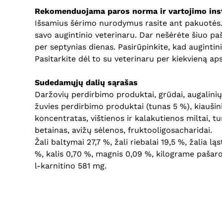
Rekomenduojama paros norma ir vartojimo inst
Išsamius šėrimo nurodymus rasite ant pakuotės. Pa
savo augintinio veterinaru. Dar nešėrėte šiuo paš
per septynias dienas. Pasirūpinkite, kad augintin
Pasitarkite dėl to su veterinaru per kiekvieną ap
Sudedamųjų dalių sąrašas
Daržovių perdirbimo produktai, grūdai, augalinių 
žuvies perdirbimo produktai (tunas 5 %), kiaušini
koncentratas, vištienos ir kalakutienos miltai, tu
betainas, avižų sėlenos, fruktooligosacharidai.
Žali baltymai 27,7 %, žali riebalai 19,5 %, žalia l
%, kalis 0,70 %, magnis 0,09 %, kilograme pašaro
l-karnitino 581 mg.