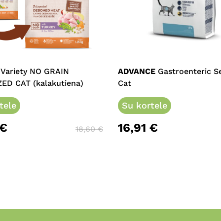
This
product
has
e
multiple
 Variety NO GRAIN
ADVANCE
Gastroenteric Se
.
variants.
ZED CAT (kalakutiena)
Cat
The
tele
options
Su kortele
may
€
16,91
€
be
18,60
€
chosen
on
the
product
page