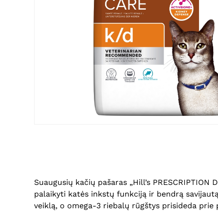
Suaugusių kačių pašaras „Hill’s PRESCRIPTION DIET
palaikyti katės inkstų funkciją ir bendrą savija
veiklą, o omega-3 riebalų rūgštys prisideda pri