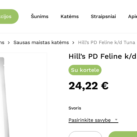
Krepšelis
Būkite pirmas aprašęs “
cijos
Šunims
Katėms
Straipsniai
Api
tunu)”
El. pašto adresas nebu
ms
Sausas maistas katėms
Hill’s PD Feline k/d Tuna
Jūsų įvertinimas
*
Hill’s PD Feline k/
Jūsų atsiliepimas
*
Su kortele
24,22
€
Svoris
Pasirinkite savybę
Pavadinimas
*