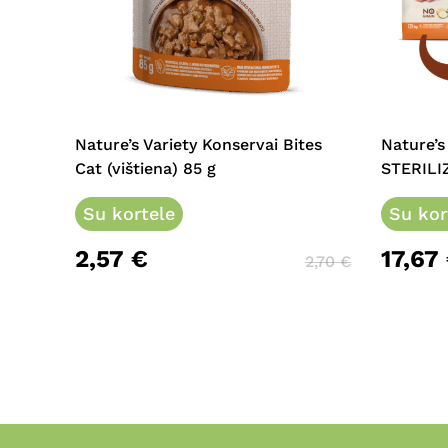
This
product
has
multipl
Nature’s Variety Konservai Bites
Nature’s
variants
Cat (vištiena) 85 g
STERILI
The
Su kortele
options
Su kor
may
2,57
€
17,67
be
2,70
€
chosen
on
the
product
page