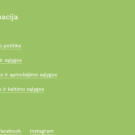
acija
 politika
ir sąlygos
mo ir apmokėjimo sąlygos
 ir keitimo sąlygos
Facebook
Instagram
0,00
€