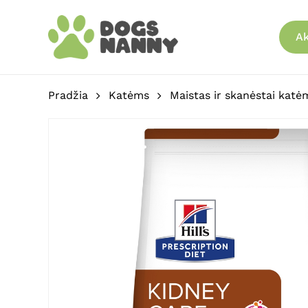
Skip
to
Ak
main
content
Pradžia
Katėms
Maistas ir skanėstai katė