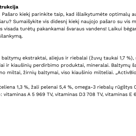
rukcija
šaro kiekį parinkite taip, kad išlaikytumėte optimalų augi
aru? Sumaišykite vis didesnį kiekį naujojo pašaro su vis m
is visada turėtų pakankamai švaraus vandens! Laikui bėgant
silankymą.
baltymų ekstraktai, aliejus ir riebalai (žuvų taukai 1,7 %)
ai ir kiaušinių perdirbimo produktai, mineralai. Baltymų ša
no miltai, žirnių baltymai, viso kiaušinio milteliai. „Activ
ąsteliena 1,3 %, žali pelenai 5,4 %, omega-3 riebalų rūgštys
: vitaminas A 5 969 TV, vitaminas D3 708 TV, vitaminas E 