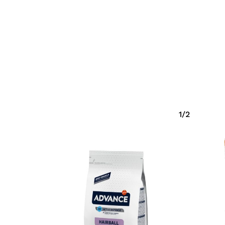
Eiti Į Parduotuvę
1/2