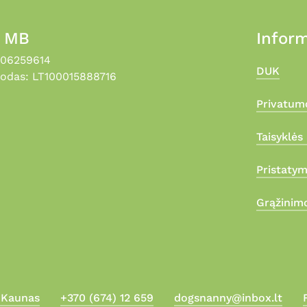
, MB
Inform
306259614
DUK
odas: LT100015888716
Privatumo
Taisyklės 
Pristaty
Grąžinimo
, Kaunas
+370 (674) 12 659
dogsnanny@inbox.lt
Suma: