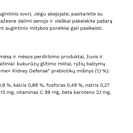
ntinio svorį. Jeigu abejojate, pasitarkite su
ažesne dalimi senojo ir visiškai pakeiskite pašarą
 augintinio mitybos poreikiai gali pasikeisti.
, mėsa ir mėsos perdirbimo produktai, žuvis ir
ltiniai: kukurūzų glitimo miltai, ryžių baltymų
Biome+ Kidney Defense“ prebiotikų mišinys (1,1 %):
 0,9 %, kalcis 0,88 %, fosforas 0,49 %, natris 0,27
613 mg, vitaminas C 99 mg, beta karoteno 2,1 mg,
Krepšelyje nėra produktų.