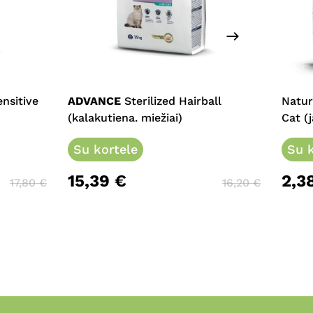
This
product
has
multiple
nsitive
ADVANCE
Sterilized Hairball
Natur
variants.
(kalakutiena. miežiai)
Cat (j
The
options
Su kortele
Su k
may
15,39
€
2,3
be
17,80
€
16,20
€
chosen
on
the
product
page